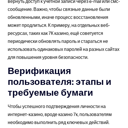
вернуть доступ к учетной записи через e-mail или смс-
сообщение. Важно, чтобы связные данные были
обновленными, иначе процесс восстановления
может продлиться. К примеру, на отдельных веб-
ресурсах, таких как 7К казино, ещё советуется
периодически обновлять пароль и стараться не
использовать одинаковых паролей на разных сайтах
для повышения уровня безопасности.
Верификация
пользователя: этапы и
требуемые бумаги
Чтобы успешного подтверждения личности на
интернет-казино, вроде казино 7к, пользователям
необходимо выполнить ряд ключевых действий.