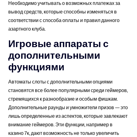
Необходимо учитывать о возможных платежах за
вывод средств, которые способны изменяться в
соответствии с способа оплаты и правил данного
азартного клуба.
Игровые аппараты с
дополнительными
функциями
Автоматы слоты с дополнительными опциями
становятся все более популярными среди геймеров,
стремящихся к разнообразие и особым фишкам.
Дополнительные раунды и умножители призов — это
лишь определенные из аспектов, которые завлекают
внимание геймеров. Эти функции, например в
казино 7к, дают возможность не только увеличить