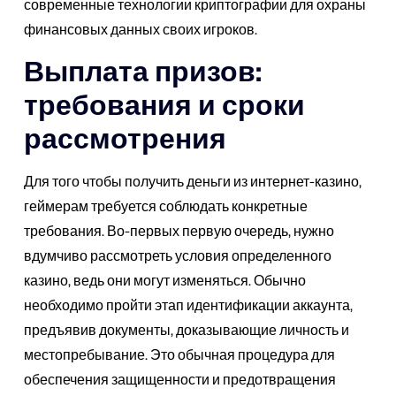
современные технологии криптографии для охраны
финансовых данных своих игроков.
Выплата призов:
требования и сроки
рассмотрения
Для того чтобы получить деньги из интернет-казино,
геймерам требуется соблюдать конкретные
требования. Во-первых первую очередь, нужно
вдумчиво рассмотреть условия определенного
казино, ведь они могут изменяться. Обычно
необходимо пройти этап идентификации аккаунта,
предъявив документы, доказывающие личность и
местопребывание. Это обычная процедура для
обеспечения защищенности и предотвращения