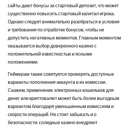
сайты дают бонусы за стартовый депозит, что может
существенно повысить стартовый капитал игрока.
Однако следует внимательно разобраться в условия
и требования по отработке бонусов, чтобы не
допустить негативных моментов. Главным моментом
оказывается выбор доверенного казино с
положительной известностью и ясными
положениями.
Геймерам также советуется проверять доступные
варианты пополнения аккаунта и их комиссии.
Скажем, применение электронных кошельков для
денег или криптовалют может быть более выгодным
вариантом благодаря уменьшенным комиссиям и
скорости операций. Не стоит забывать и о
безопасности: солидные казино внедряют