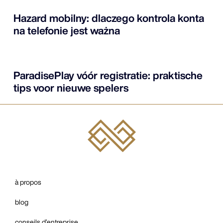
Hazard mobilny: dlaczego kontrola konta
na telefonie jest ważna
ParadisePlay vóór registratie: praktische
tips voor nieuwe spelers
à propos
blog
conseils d’entreprise