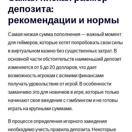
депозита:
рекомендации и нормы
Самая низкая сумма пополнения — важный момент
для геймеров, которые хотят попробовать свои силы
в виртуальном казино без существенных затрат. В
основной части обстоятельств наименьший депозит
изменяется от 5 до 20 долларов, что дает
возможность игрокам с всякими финансами
получать удовольствие от игрой. В особенности
заманчиво это для новичков в игре, которые только
начинают свое введение с гэмблингом и не готовы
играть на крупными суммами.
В процессе определения игорного заведения
необходимо учесть правила депозита. Некоторые