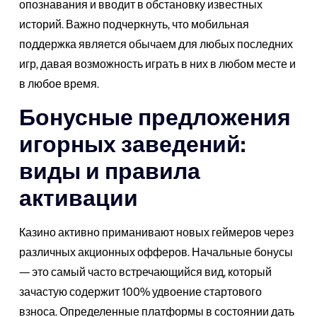
опознавания и вводит в обстановку известных
историй. Важно подчеркнуть, что мобильная
поддержка является обычаем для любых последних
игр, давая возможность играть в них в любом месте и
в любое время.
Бонусные предложения
игорных заведений:
виды и правила
активации
Казино активно приманивают новых геймеров через
различных акционных офферов. Начальные бонусы
— это самый часто встречающийся вид, который
зачастую содержит 100% удвоение стартового
взноса. Определенные платформы в состоянии дать