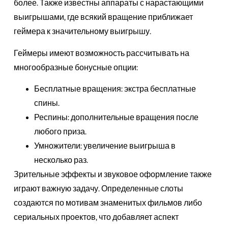
более. Также известны аппараты с нарастающими
выигрышами, где всякий вращение приближает
геймера к значительному выигрышу.
Геймеры имеют возможность рассчитывать на
многообразные бонусные опции:
Бесплатные вращения: экстра бесплатные
спины.
Респины: дополнительные вращения после
любого приза.
Умножители: увеличение выигрыша в
несколько раз.
Зрительные эффекты и звуковое оформление также
играют важную задачу. Определенные слоты
создаются по мотивам знаменитых фильмов либо
сериальных проектов, что добавляет аспект