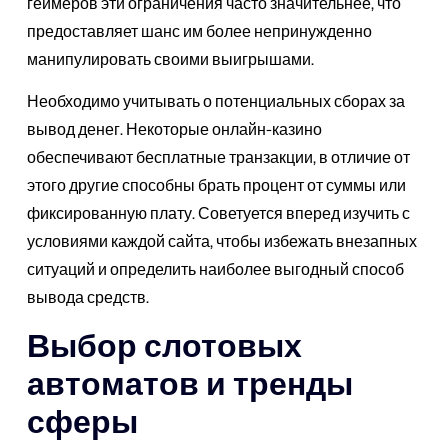
геймеров эти ограничения часто значительнее, что
предоставляет шанс им более непринужденно
манипулировать своими выигрышами.
Необходимо учитывать о потенциальных сборах за
вывод денег. Некоторые онлайн-казино
обеспечивают бесплатные транзакции, в отличие от
этого другие способны брать процент от суммы или
фиксированную плату. Советуется вперед изучить с
условиями каждой сайта, чтобы избежать внезапных
ситуаций и определить наиболее выгодный способ
вывода средств.
Выбор слотовых
автоматов и тренды
сферы