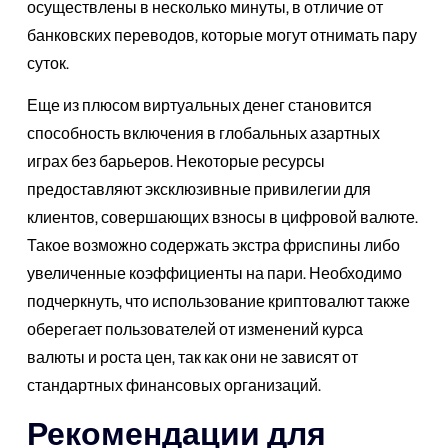
осуществлены в несколько минуты, в отличие от
банковских переводов, которые могут отнимать пару
суток.
Еще из плюсом виртуальных денег становится
способность включения в глобальных азартных
играх без барьеров. Некоторые ресурсы
предоставляют эксклюзивные привилегии для
клиентов, совершающих взносы в цифровой валюте.
Такое возможно содержать экстра фриспины либо
увеличенные коэффициенты на пари. Необходимо
подчеркнуть, что использование криптовалют также
оберегает пользователей от изменений курса
валюты и роста цен, так как они не зависят от
стандартных финансовых организаций.
Рекомендации для