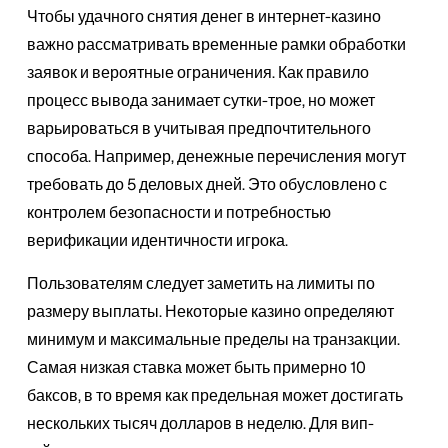
Чтобы удачного снятия денег в интернет-казино
важно рассматривать временные рамки обработки
заявок и вероятные ограничения. Как правило
процесс вывода занимает сутки-трое, но может
варьироваться в учитывая предпочтительного
способа. Например, денежные перечисления могут
требовать до 5 деловых дней. Это обусловлено с
контролем безопасности и потребностью
верификации идентичности игрока.
Пользователям следует заметить на лимиты по
размеру выплаты. Некоторые казино определяют
минимум и максимальные пределы на транзакции.
Самая низкая ставка может быть примерно 10
баксов, в то время как предельная может достигать
нескольких тысяч долларов в неделю. Для вип-