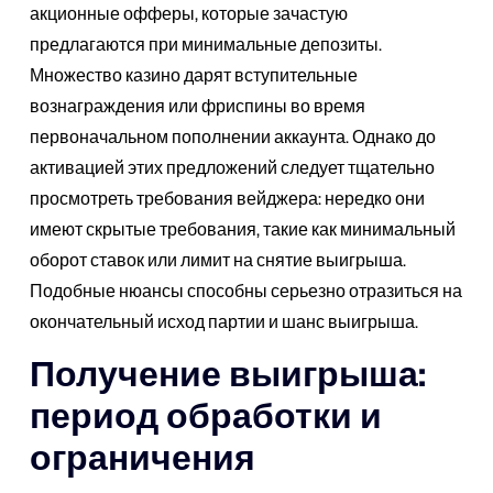
акционные офферы, которые зачастую
предлагаются при минимальные депозиты.
Множество казино дарят вступительные
вознаграждения или фриспины во время
первоначальном пополнении аккаунта. Однако до
активацией этих предложений следует тщательно
просмотреть требования вейджера: нередко они
имеют скрытые требования, такие как минимальный
оборот ставок или лимит на снятие выигрыша.
Подобные нюансы способны серьезно отразиться на
окончательный исход партии и шанс выигрыша.
Получение выигрыша:
период обработки и
ограничения