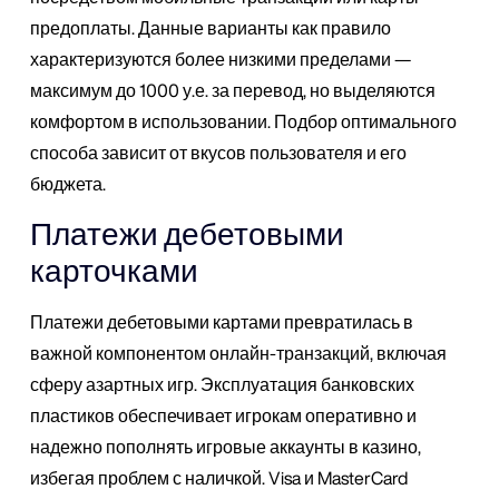
предоплаты. Данные варианты как правило
характеризуются более низкими пределами —
максимум до 1000 у.е. за перевод, но выделяются
комфортом в использовании. Подбор оптимального
способа зависит от вкусов пользователя и его
бюджета.
Платежи дебетовыми
карточками
Платежи дебетовыми картами превратилась в
важной компонентом онлайн-транзакций, включая
сферу азартных игр. Эксплуатация банковских
пластиков обеспечивает игрокам оперативно и
надежно пополнять игровые аккаунты в казино,
избегая проблем с наличкой. Visa и MasterCard