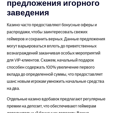
предложения игорного
заведения
Казино часто предоставляют бонусные оферы и
распродажи, чтобы заинтересовать свежих
геймеров и сохранить верных. Данные предложения
могут варьироваться вплоть до приветственных
вознаграждений заканчивая особых мероприятий
для VIP-клиентов. Скажем, начальный подарок
способен содержать 100% увеличение первого
вклада до определенной суммы, что предоставляет
шанс новым игрокам умножить начальные средства
на два.
Отдельные казино вдобавок предлагают регулярные
премии на депозит, что обеспечивают геймерам