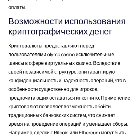
оплаты.
Возможности использования
криптографических денег
Криптовалюты предоставляют перед
пользователями olymp casino исключительные
шансы в сфере виртуальных казино. Вследствие
своей независимой структуре, они гарантируют
конфиденциальность и надежность операций, что в
особенности существенно для игроков,
предпочитающих оставаться инкогнито. Применение
криптовалют позволяет возможность обойти
традиционных банковских систем, что снижает
время на проведение операций и уменьшает сборы.
Например, сделки с Bitcoin или Ethereum могут быть