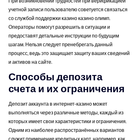
При возникновении трудностей при верификацией
учетной записи пользователю советуется связаться
со службой поддержки казино казино олимп.
Операторы помогут разрешить в ситуации и
предоставят детальные инструкции по будущим
шагам. Нельзя следует пренебрегать данный
процесс, ведь это защищает защиту ваших сведений
и активов на сайте.
Способы депозита
счета и их ограничения
Депозит аккаунта в интернет-казино может
выполняться через различные методы, каждый из
которых имеет свои характеристики и ограничения.
Одним из наиболее распространённых вариантов
служит применение кредитных карт, например, как