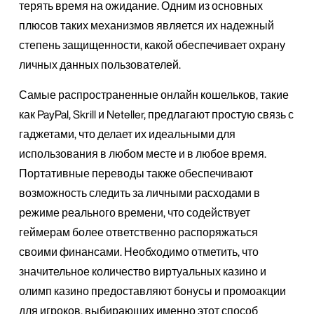
терять время на ожидание. Одним из основных
плюсов таких механизмов является их надежный
степень защищенности, какой обеспечивает охрану
личных данных пользователей.
Самые распространенные онлайн кошельков, такие
как PayPal, Skrill и Neteller, предлагают простую связь с
гаджетами, что делает их идеальными для
использования в любом месте и в любое время.
Портативные переводы также обеспечивают
возможность следить за личными расходами в
режиме реального времени, что содействует
геймерам более ответственно распоряжаться
своими финансами. Необходимо отметить, что
значительное количество виртуальных казино и
олимп казино предоставляют бонусы и промоакции
для игроков, выбирающих именно этот способ