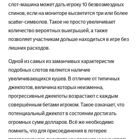
слот-машина может дать игроку 10 безвозмездных
спинов, если на мониторе высветится три или более
scatter-символов. Такое не просто увеличивает
количество вероятных выигрышей, а также
позволяет участникам дольше находиться в игре без
лишних расходов.
Одной из самых из заманчивых характеристик
подобных слотов является наличие
увеличивающихся кушев. В отличие от типичных
джекпотов, величина которых неизменна,
прогрессивные джекпоты возрастают с каждым
совершённым бетами игроком. Такое означает, что
потенциальный джекпот в состоянии достигать
огромных сумм долларов. Всё же необходимо
помнить, что для присоединения в лотерее