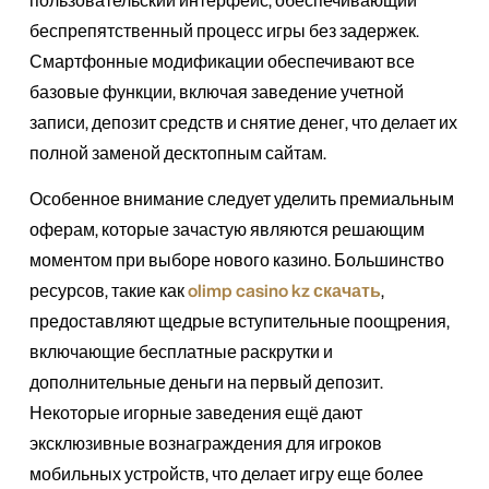
беспрепятственный процесс игры без задержек.
Смартфонные модификации обеспечивают все
базовые функции, включая заведение учетной
записи, депозит средств и снятие денег, что делает их
полной заменой десктопным сайтам.
Особенное внимание следует уделить премиальным
оферам, которые зачастую являются решающим
моментом при выборе нового казино. Большинство
ресурсов, такие как
olimp casino kz скачать
,
предоставляют щедрые вступительные поощрения,
включающие бесплатные раскрутки и
дополнительные деньги на первый депозит.
Некоторые игорные заведения ещё дают
эксклюзивные вознаграждения для игроков
мобильных устройств, что делает игру еще более