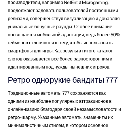
производители, например NetEnt и Microgaming,
продолжают радовать пользователей постоянными
релизами, совершенствуя визуализацию и добавляя
уникальные бонусные раунды. Особое внимание
посвящается мобильной адаптации, ведь более 50%
геймеров склоняются к тому, чтобы использовать
смартфоны для игры. Как результат итоге каталог
слотов оказывается все более разносторонним и
адаптированным под нужды нынешних игроков.
Ретро однорукие бандиты 777
Традиционные автоматы 777 сохраняются как
одними из наиболее популярных аттракционов в
онлайн-казино благодаря своей незамысловатости и
ретро-шарму. Указанные автоматы знамениты их
минималистичным стилем, в котором основное