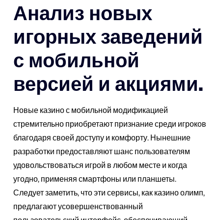
Анализ новых
игорных заведений
с мобильной
версией и акциями.
Новые казино с мобильной модификацией
стремительно приобретают признание среди игроков
благодаря своей доступу и комфорту. Нынешние
разработки предоставляют шанс пользователям
удовольствоваться игрой в любом месте и когда
угодно, применяя смартфоны или планшеты.
Следует заметить, что эти сервисы, как казино олимп,
предлагают усовершенствованный
пользовательский интерфейс, обеспечивающий