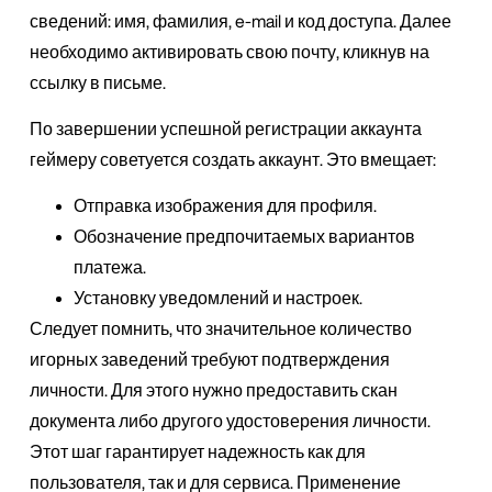
сведений: имя, фамилия, e-mail и код доступа. Далее
необходимо активировать свою почту, кликнув на
ссылку в письме.
По завершении успешной регистрации аккаунта
геймеру советуется создать аккаунт. Это вмещает:
Отправка изображения для профиля.
Обозначение предпочитаемых вариантов
платежа.
Установку уведомлений и настроек.
Следует помнить, что значительное количество
игорных заведений требуют подтверждения
личности. Для этого нужно предоставить скан
документа либо другого удостоверения личности.
Этот шаг гарантирует надежность как для
пользователя, так и для сервиса. Применение