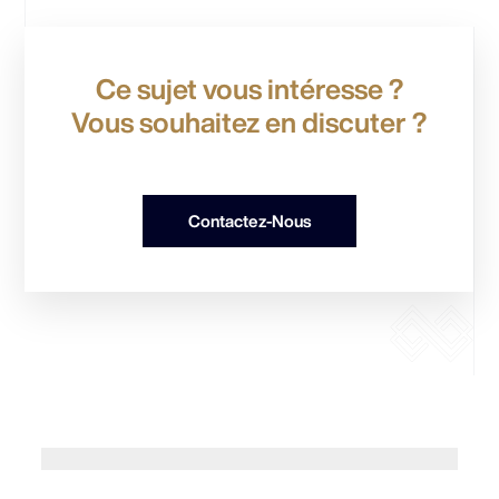
Ce sujet vous intéresse ?
Vous souhaitez en discuter ?
Contactez-Nous