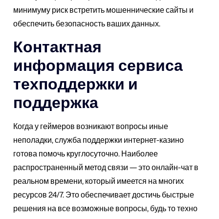
минимуму риск встретить мошеннические сайты и
обеспечить безопасность ваших данных.
Контактная
информация сервиса
техподдержки и
поддержка
Когда у геймеров возникают вопросы иные
неполадки, служба поддержки интернет-казино
готова помочь круглосуточно. Наиболее
распространенный метод связи — это онлайн-чат в
реальном времени, который имеется на многих
ресурсов 24/7. Это обеспечивает достичь быстрые
решения на все возможные вопросы, будь то техно