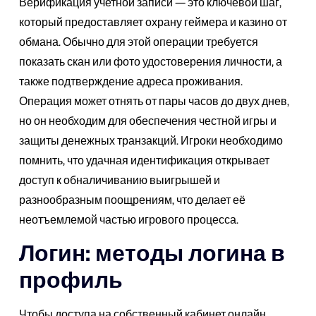
Верификация учетной записи — это ключевой шаг,
который предоставляет охрану геймера и казино от
обмана. Обычно для этой операции требуется
показать скан или фото удостоверения личности, а
также подтверждение адреса проживания.
Операция может отнять от пары часов до двух днев,
но он необходим для обеспечения честной игры и
защиты денежных транзакций. Игроки необходимо
помнить, что удачная идентификация открывает
доступ к обналичиванию выигрышей и
разнообразным поощрениям, что делает её
неотъемлемой частью игрового процесса.
Логин: методы логина в
профиль
Чтобы доступа на собственный кабинет онлайн