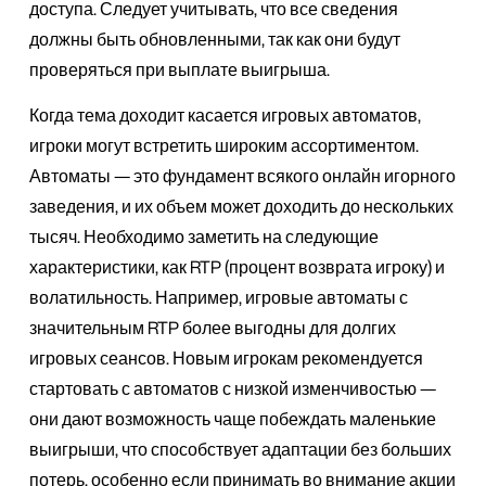
доступа. Следует учитывать, что все сведения
должны быть обновленными, так как они будут
проверяться при выплате выигрыша.
Когда тема доходит касается игровых автоматов,
игроки могут встретить широким ассортиментом.
Автоматы — это фундамент всякого онлайн игорного
заведения, и их объем может доходить до нескольких
тысяч. Необходимо заметить на следующие
характеристики, как RTP (процент возврата игроку) и
волатильность. Например, игровые автоматы с
значительным RTP более выгодны для долгих
игровых сеансов. Новым игрокам рекомендуется
стартовать с автоматов с низкой изменчивостью —
они дают возможность чаще побеждать маленькие
выигрыши, что способствует адаптации без больших
потерь, особенно если принимать во внимание акции