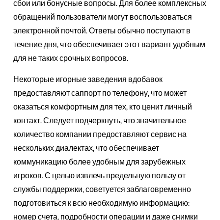
сбои или бонусные вопросы. Для более комплексных
обращений пользователи могут воспользоваться
электронной почтой. Ответы обычно поступают в
течение дня, что обеспечивает этот вариант удобным
для не таких срочных вопросов.
Некоторые игорные заведения вдобавок
предоставляют саппорт по телефону, что может
оказаться комфортным для тех, кто ценит личный
контакт. Следует подчеркнуть, что значительное
количество компании предоставляют сервис на
нескольких диалектах, что обеспечивает
коммуникацию более удобным для зарубежных
игроков. С целью извлечь предельную пользу от
службы поддержки, советуется заблаговременно
подготовиться к всю необходимую информацию:
номер счета, подробности операции и даже снимки