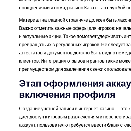
поощрениями и номад казино Казахстан службой п
Материал на главной страничке должен быть лако
Важно отметить важные оферы для игроков: начал
и актуальные акции. Такое помогает удерживать ин
превращать их в регулярных игроков. Не следует з
аттестатов и документов должно быть видно немедл
клиентов. Интеграция отзывов и рангов также мож
преимуществом для завлечения свежих пользовател
Этап оформления аккау
включения профиля
Создание учетной записи в интернет-казино — это 
дает доступ к игровым развлечениям и перспектива
аккаунт, пользователю требуется ввести бланк с к