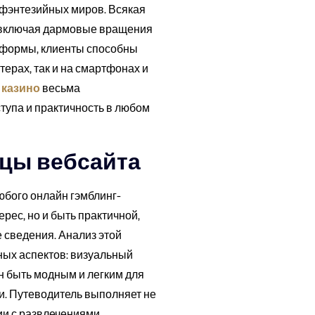
 фэнтезийных миров. Всякая
 включая дармовые вращения
тформы, клиенты способны
ерах, так и на смартфонах и
 казино
весьма
ступа и практичность в любом
цы вебсайта
юбого онлайн гэмблинг-
рес, но и быть практичной,
 сведения. Анализ этой
ных аспектов: визуальный
ен быть модным и легким для
. Путеводитель выполняет не
ии с развлечениями,