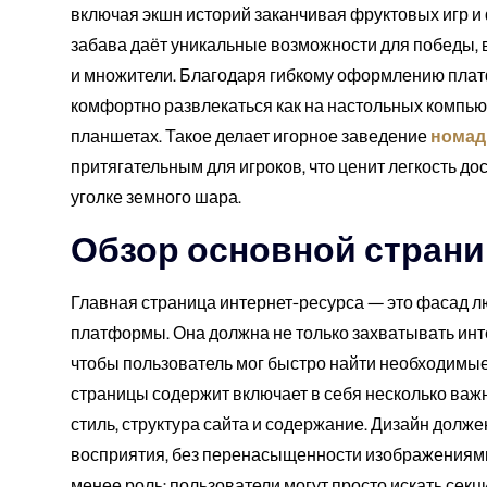
включая экшн историй заканчивая фруктовых игр и
забава даёт уникальные возможности для победы,
и множители. Благодаря гибкому оформлению пла
комфортно развлекаться как на настольных компьют
планшетах. Такое делает игорное заведение
номад
притягательным для игроков, что ценит легкость до
уголке земного шара.
Обзор основной страни
Главная страница интернет-ресурса — это фасад л
платформы. Она должна не только захватывать инте
чтобы пользователь мог быстро найти необходимые
страницы содержит включает в себя несколько важ
стиль, структура сайта и содержание. Дизайн долж
восприятия, без перенасыщенности изображениями
менее роль: пользователи могут просто искать секц