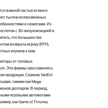
тся важной частью всякого
ляют тысячи всевозможных
собенностями и сюжетами. Из
ослотов с 3D-визуализацией и
етить, что большинство
ом возврата игроку (RTP),
тных игроков к ним.
ляторы от топовых
ytech. Эти фирмы прославились
ом продукции. Скажем, NetEnt
шами, такими как Mega
лионов долларов. В период,
анными игровыми автоматами
ример, как Game of Thrones.