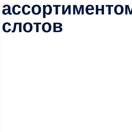
ассортименто
слотов