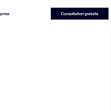
eprise
Consultation gratuite