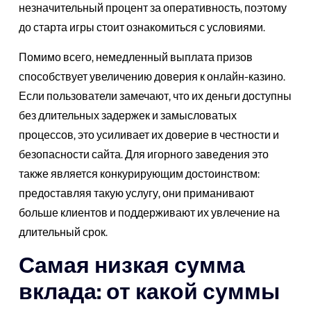
незначительный процент за оперативность, поэтому
до старта игры стоит ознакомиться с условиями.
Помимо всего, немедленный выплата призов
способствует увеличению доверия к онлайн-казино.
Если пользователи замечают, что их деньги доступны
без длительных задержек и замысловатых
процессов, это усиливает их доверие в честности и
безопасности сайта. Для игорного заведения это
также является конкурирующим достоинством:
предоставляя такую услугу, они приманивают
больше клиентов и поддерживают их увлечение на
длительный срок.
Самая низкая сумма
вклада: от какой суммы