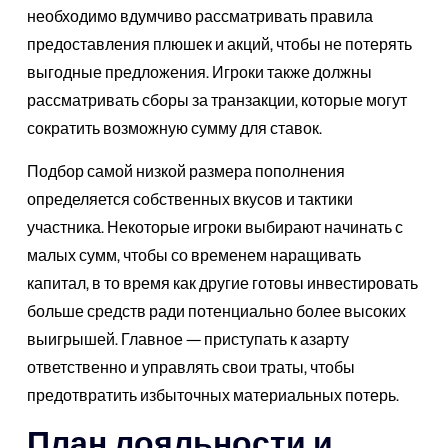
необходимо вдумчиво рассматривать правила
предоставления плюшек и акций, чтобы не потерять
выгодные предложения. Игроки также должны
рассматривать сборы за транзакции, которые могут
сократить возможную сумму для ставок.
Подбор самой низкой размера пополнения
определяется собственных вкусов и тактики
участника. Некоторые игроки выбирают начинать с
малых сумм, чтобы со временем наращивать
капитал, в то время как другие готовы инвестировать
больше средств ради потенциально более высоких
выигрышей. Главное — приступать к азарту
ответственно и управлять свои траты, чтобы
предотвратить избыточных материальных потерь.
План лояльности и