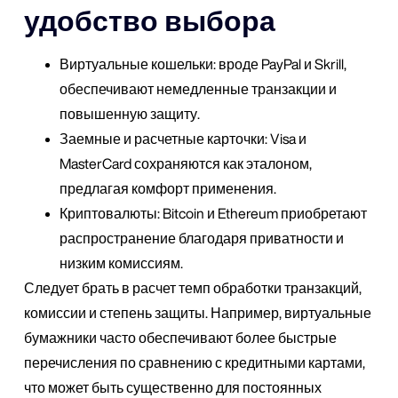
удобство выбора
Виртуальные кошельки: вроде PayPal и Skrill,
обеспечивают немедленные транзакции и
повышенную защиту.
Заемные и расчетные карточки: Visa и
MasterCard сохраняются как эталоном,
предлагая комфорт применения.
Криптовалюты: Bitcoin и Ethereum приобретают
распространение благодаря приватности и
низким комиссиям.
Следует брать в расчет темп обработки транзакций,
комиссии и степень защиты. Например, виртуальные
бумажники часто обеспечивают более быстрые
перечисления по сравнению с кредитными картами,
что может быть существенно для постоянных