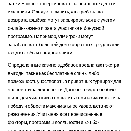
затем можно конвертировать на реальные деньги
или призы. Следует помнить, что требования
возврата кэшбэка могут варьироваться в с учетом
онлайн-казино и ранга участника в бонусной
программе. Например, VIP игроки могут
зарабатывать больший долю обратных средств или
вход к особым предложениям.
Определенные казино вдобавок предлагают экстра
выгоды, такие как бесплатные спины либо
возможность участвовать в приватных турнирах для
членов клуба лояльности. Данное создаёт особую
шанс для участников повысить свои возможности на
победу и обрести максимальное удовольствие от
развлечения. Учитывая все перечисленные
факторы, программы лояльности и кэшбэк
становятся ключевым механизмом для притяжения