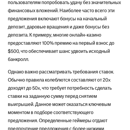
пользователям попробовать удачу без значительных
финансовых вложений. Наиболее часто всего эти
предложения включают бонусы на начальный
депозит, даровые вращения и даже бонусы без
депозита. К примеру, многие онлайн-казино
предоставляют 100% премию на первый взнос до
$500, что обеспечивает шанс удвоить исходный
банкролл.
Однако важно рассматривать требования ставок.
Обычно правила колеблются составляют от 20x
доходят до 50x, что требует потребность сделать
ставки на заданную сумму перед снятием
выигрышей. Данное может оказаться ключевым
моментом в подборе соответствующего
предложения. Определенные геймеры отдают
предпочтение предложения с более низкими