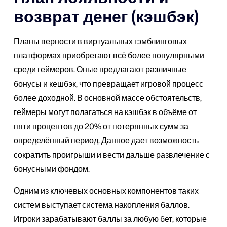
возврат денег (кэшбэк)
Планы верности в виртуальных гэмблинговых
платформах приобретают всё более популярными
среди геймеров. Оные предлагают различные
бонусы и кешбэк, что превращает игровой процесс
более доходной. В основной массе обстоятельств,
геймеры могут полагаться на кэшбэк в объёме от
пяти процентов до 20% от потерянных сумм за
определённый период. Данное дает возможность
сократить проигрыши и вести дальше развлечение с
бонусными фондом.
Одним из ключевых основных компонентов таких
систем выступает система накопления баллов.
Игроки зарабатывают баллы за любую бет, которые