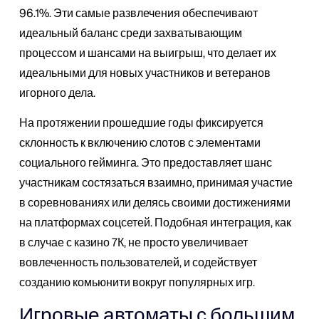
96.1%. Эти самые развлечения обеспечивают
идеальный баланс среди захватывающим
процессом и шансами на выигрыш, что делает их
идеальными для новых участников и ветеранов
игорного дела.
На протяжении прошедшие годы фиксируется
склонность к включению слотов с элементами
социального гейминга. Это предоставляет шанс
участникам состязаться взаимно, принимая участие
в соревнованиях или делясь своими достижениями
на платформах соцсетей. Подобная интеграция, как
в случае с казино 7К, не просто увеличивает
вовлеченность пользователей, и содействует
созданию комьюнити вокруг популярных игр.
Игровые автоматы с большим