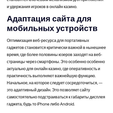
и удержания игроков в онлайн казино.
Адаптация сайта для
мобильных устройств
Оптимизация веб-ресурса для портативных
гаджетов становится критически важной в нынешнее
время, где более половины юзеров заходят на веб-
страницы через смартфоны. Это особенно особенно
актуально для онлайн казино, где оперативность и
практичность выполняют важнейшую функцию.
Начальное, на которое следует сосредоточиться, —
это адаптивный дизайн. Это позволяет сайту
самостоятельно подстраиваться к габариты дисплея
гаджета, будь то iPhone либо Android.