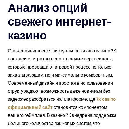
Анализ опций
свежего интернет-
казино
Свежепоявившееся виртуальное казино казино 7К
поставляет игрокам неповторимые перспективы,
которые превращают игровой процесс не только
захватывающим, но и максимально комфортным.
Современный дизайн и простая в использовании
структура дают возможность даже новичкам без
задержек разобраться на платформе, где
7k casino
официальный сайт
становится компонентом
вашего геймплея. В казино 7К внедрена поддержка
большого количества языковых систем, что