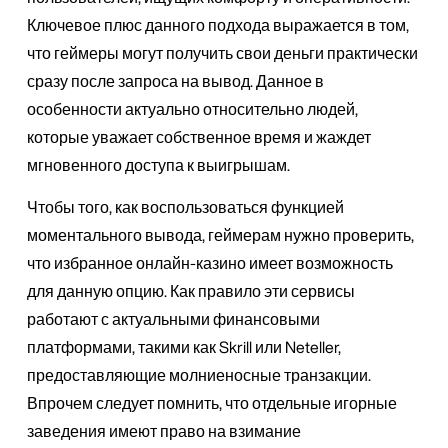
Ключевое плюс данного подхода выражается в том,
что геймеры могут получить свои деньги практически
сразу после запроса на вывод. Данное в
особенности актуально относительно людей,
которые уважает собственное время и жаждет
мгновенного доступа к выигрышам.
Чтобы того, как воспользоваться функцией
моментального вывода, геймерам нужно проверить,
что избранное онлайн-казино имеет возможность
для данную опцию. Как правило эти сервисы
работают с актуальными финансовыми
платформами, такими как Skrill или Neteller,
предоставляющие молниеносные транзакции.
Впрочем следует помнить, что отдельные игорные
заведения имеют право на взимание