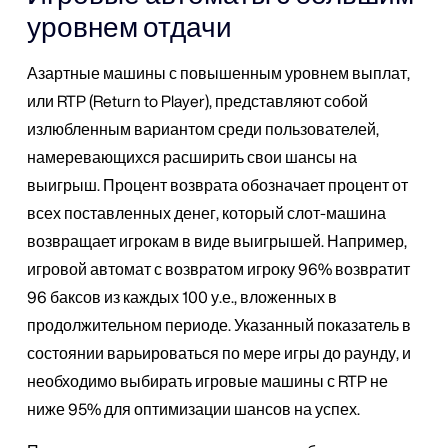
уровнем отдачи
Азартные машины с повышенным уровнем выплат,
или RTP (Return to Player), представляют собой
излюбленным вариантом среди пользователей,
намеревающихся расширить свои шансы на
выигрыш. Процент возврата обозначает процент от
всех поставленных денег, который слот-машина
возвращает игрокам в виде выигрышей. Например,
игровой автомат с возвратом игроку 96% возвратит
96 баксов из каждых 100 у.е., вложенных в
продолжительном периоде. Указанный показатель в
состоянии варьироваться по мере игры до раунду, и
необходимо выбирать игровые машины с RTP не
ниже 95% для оптимизации шансов на успех.