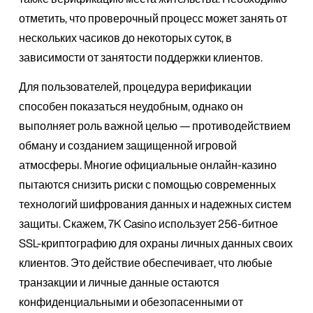
отметить, что проверочный процесс может занять от
нескольких часиков до некоторых суток, в
зависимости от занятости поддержки клиентов.
Для пользователей, процедура верификации
способен показаться неудобным, однако он
выполняет роль важной целью — противодействием
обману и созданием защищенной игровой
атмосферы. Многие официальные онлайн-казино
пытаются снизить риски с помощью современных
технологий шифрования данных и надежных систем
защиты. Скажем, 7K Casino использует 256-битное
SSL-криптографию для охраны личных данных своих
клиентов. Это действие обеспечивает, что любые
транзакции и личные данные остаются
конфиденциальными и обезопасенными от