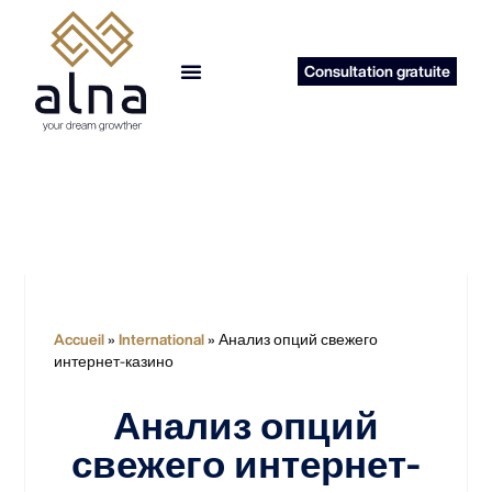
Consultation gratuite
reprise d’entreprise
Accueil
»
International
»
Анализ опций свежего
интернет-казино
Анализ опций
свежего интернет-