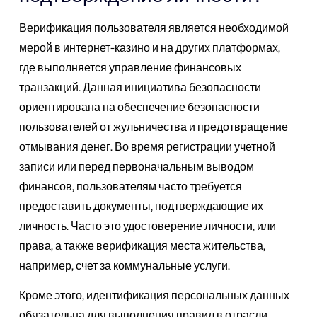
Верификация пользователя является необходимой
мерой в интернет-казино и на других платформах,
где выполняется управление финансовых
транзакций. Данная инициатива безопасности
ориентирована на обеспечение безопасности
пользователей от жульничества и предотвращение
отмывания денег. Во время регистрации учетной
записи или перед первоначальным выводом
финансов, пользователям часто требуется
предоставить документы, подтверждающие их
личность. Часто это удостоверение личности, или
права, а также верификация места жительства,
например, счет за коммунальные услуги.
Кроме этого, идентификация персональных данных
обязательна для выполнения правил в отрасли