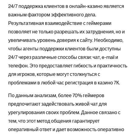
24/7 поддержка клиентов в онлайн-казино является
важным фактором эффективного дела.
Результативная взаимодействие с геймерами
позволяет не только разрешать их затруднения, но и
увеличивать уровень доверия к сайту. Необходимо,
чтобы агенты поддержки клиентов были доступны
24/7 через различные способы связи: чат, e-mail и
телефон. Это предоставляет гибкость и практичность
для игроков, которые могут столкнуться с
проблемами в любой час регистрация в казино 7К.
По данным анализам, более 70% геймеров
предпочитают задействовать живой чат для
урегулирования своих проблем. Данное связано с
тем, что этот метод общения гарантирует
оперативный ответ и дает возможность оперативно