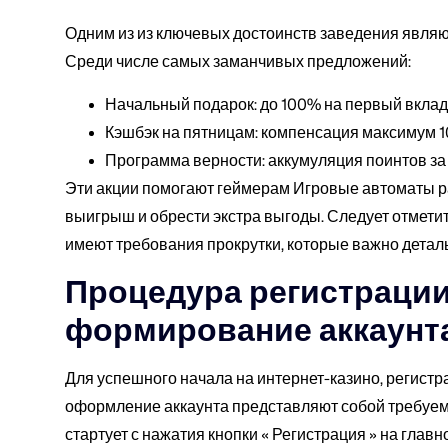
Одним из из ключевых достоинств заведения явля
Среди числе самых заманчивых предложений:
Начальный подарок: до 100% на первый вклад
Кэшбэк на пятницам: компенсация максимум 1
Программа верности: аккумуляция поинтов за
Эти акции помогают геймерам Игровые автоматы 
выигрыш и обрести экстра выгоды. Следует отмети
имеют требования прокрутки, которые важно детал
Процедура регистрации
формирование аккаунт
Для успешного начала на интернет-казино, регист
оформление аккаунта представляют собой требуе
стартует с нажатия кнопки « Регистрация » на главн