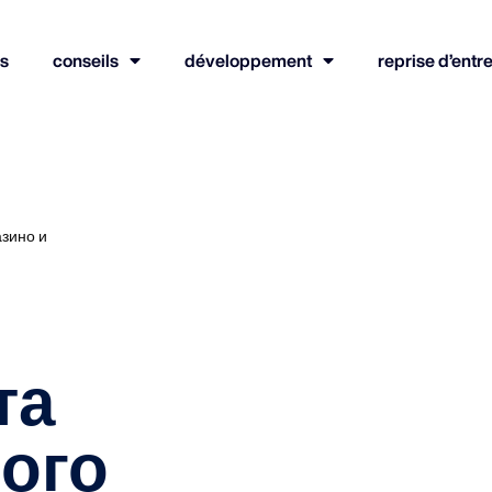
s
conseils
développement
reprise d’entr
азино и
та
ого