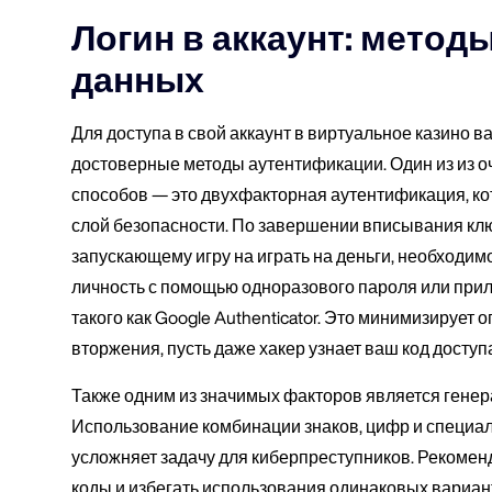
Логин в аккаунт: метод
данных
Для доступа в свой аккаунт в виртуальное казино 
достоверные методы аутентификации. Один из из 
способов — это двухфакторная аутентификация, к
слой безопасности. По завершении вписывания клю
запускающему игру на играть на деньги, необходи
личность с помощью одноразового пароля или при
такого как Google Authenticator. Это минимизирует 
вторжения, пусть даже хакер узнает ваш код доступа
Также одним из значимых факторов является генер
Использование комбинации знаков, цифр и специа
усложняет задачу для киберпреступников. Рекомен
коды и избегать использования одинаковых вариан