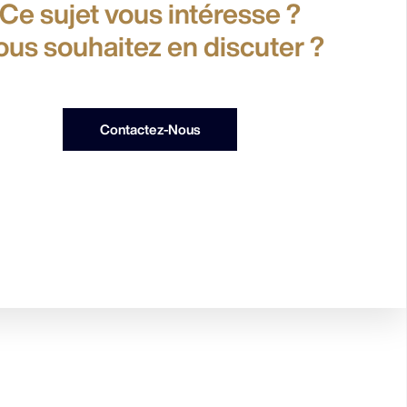
Ce sujet vous intéresse ?
ous souhaitez en discuter ?
Contactez-Nous