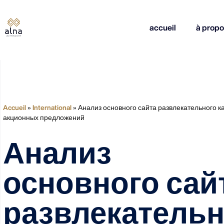
accueil
à propo
Accueil
»
International
»
Анализ основного сайта развлекательного к
акционных предложений
Анализ
основного сай
развлекательн