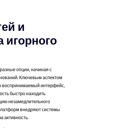
ей и
а игорного
разные опции, начиная с
внований. Ключевым аспектом
ко воспринимаемый интерфейс,
ность быстро находить
цию незамедлительного
 платформ внедряют системы
а активность.