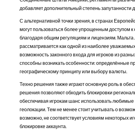
добавляет дополнительный степень запутанности д
С альтернативной точки зрения, в странах Европей
могут пользоваться более упрощенным доступом 
благодаря общим регуляциям и лицензиям. Мальта л
рассматривается как одной из наиболее уважаемых
возможность законного входа для игроков из разных
способны возникать особенности: определённые п
географическому принципу или выбору валюты.
Техно решения также играют основную роль в обесп
решения позволяют обходить блокировки регионал
обеспечивая игрокам шанс использовать любимые 
геолокации. Тем не менее стоит учитывать о возм
возможно, не соответствует условиям некоторых иг
блокировке аккаунта.