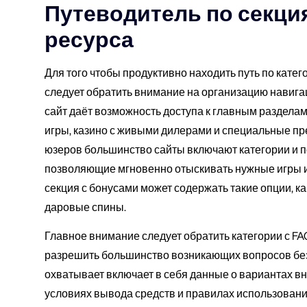
Путеводитель по секци
ресурса
Для того чтобы продуктивно находить путь по катег
следует обратить внимание на организацию навигац
сайт даёт возможность доступа к главным разделам
игры, казино с живыми дилерами и специальные пр
юзеров большинство сайты включают категории и п
позволяющие мгновенно отыскивать нужные игры 
секция с бонусами может содержать такие опции, к
даровые спины.
Главное внимание следует обратить категории с FAQ
разрешить большинство возникающих вопросов без
охватывает включает в себя данные о вариантах вн
условиях вывода средств и правилах использовани