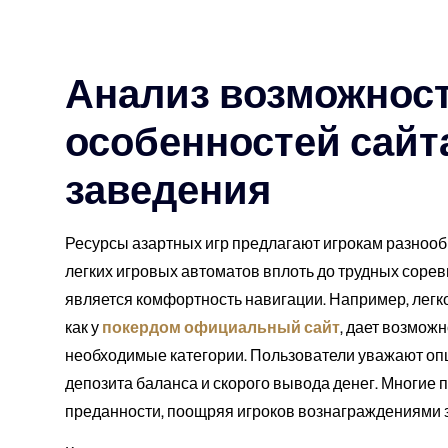
Анализ возможност
особенностей сайт
заведения
Ресурсы азартных игр предлагают игрокам разнооб
легких игровых автоматов вплоть до трудных соре
является комфортность навигации. Например, лег
как у
покердом официальный сайт
, дает возмож
необходимые категории. Пользователи уважают оп
депозита баланса и скорого вывода денег. Многие
преданности, поощряя игроков вознаграждениями з