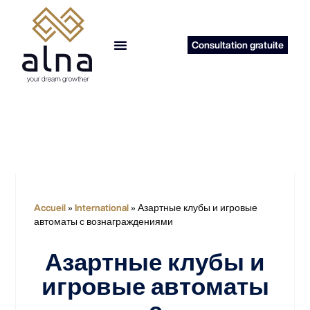
Consultation gratuite
reprise d’entreprise
Accueil
»
International
»
Азартные клубы и игровые
автоматы с вознаграждениями
Азартные клубы и
игровые автоматы
с