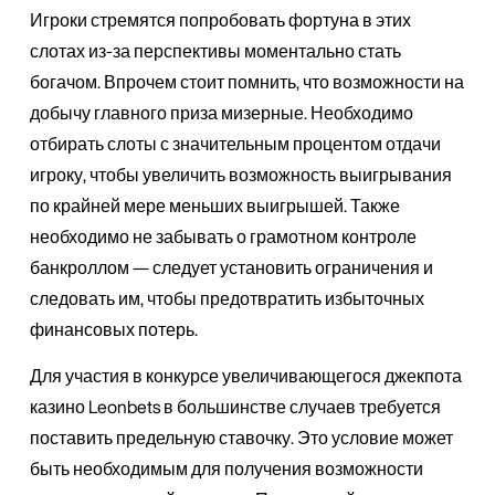
Игроки стремятся попробовать фортуна в этих
слотах из-за перспективы моментально стать
богачом. Впрочем стоит помнить, что возможности на
добычу главного приза мизерные. Необходимо
отбирать слоты с значительным процентом отдачи
игроку, чтобы увеличить возможность выигрывания
по крайней мере меньших выигрышей. Также
необходимо не забывать о грамотном контроле
банкроллом — следует установить ограничения и
следовать им, чтобы предотвратить избыточных
финансовых потерь.
Для участия в конкурсе увеличивающегося джекпота
казино Leonbets в большинстве случаев требуется
поставить предельную ставочку. Это условие может
быть необходимым для получения возможности