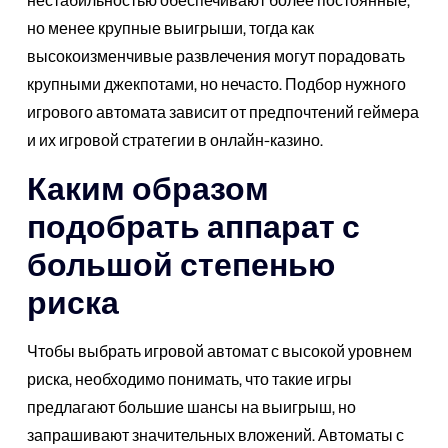
нестабильностью обеспечивают более постоянные,
но менее крупные выигрыши, тогда как
высокоизменчивые развлечения могут порадовать
крупными джекпотами, но нечасто. Подбор нужного
игрового автомата зависит от предпочтений геймера
и их игровой стратегии в онлайн-казино.
Каким образом
подобрать аппарат с
большой степенью
риска
Чтобы выбрать игровой автомат с высокой уровнем
риска, необходимо понимать, что такие игры
предлагают большие шансы на выигрыш, но
запрашивают значительных вложений. Автоматы с