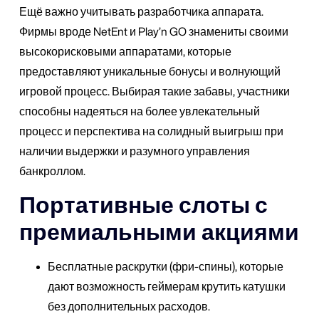
Ещё важно учитывать разработчика аппарата.
Фирмы вроде NetEnt и Play’n GO знамениты своими
высокорисковыми аппаратами, которые
предоставляют уникальные бонусы и волнующий
игровой процесс. Выбирая такие забавы, участники
способны надеяться на более увлекательный
процесс и перспектива на солидный выигрыш при
наличии выдержки и разумного управления
банкроллом.
Портативные слоты с
премиальными акциями
Бесплатные раскрутки (фри-спины), которые
дают возможность геймерам крутить катушки
без дополнительных расходов.