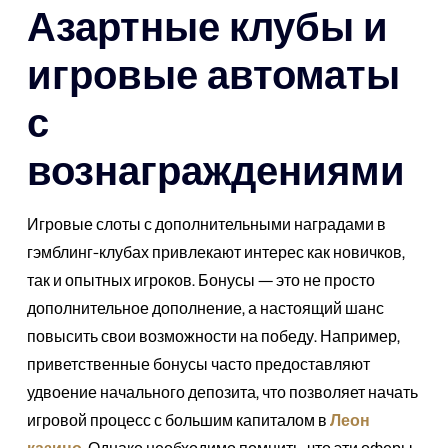
Азартные клубы и
игровые автоматы
с
вознаграждениями
Игровые слоты с дополнительными наградами в
гэмблинг-клубах привлекают интерес как новичков,
так и опытных игроков. Бонусы — это не просто
дополнительное дополнение, а настоящий шанс
повысить свои возможности на победу. Например,
приветственные бонусы часто предоставляют
удвоение начального депозита, что позволяет начать
игровой процесс с большим капиталом в
Леон
казино
. Однако необходимо помнить, что эти оферы