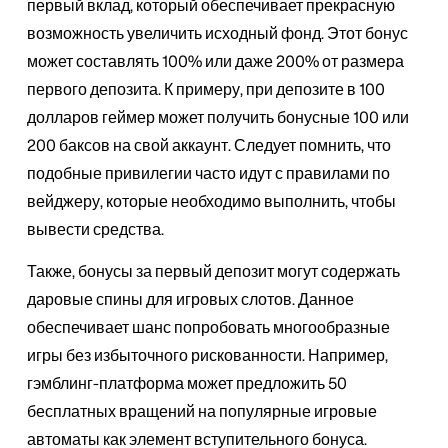
первый вклад, который обеспечивает прекрасную
возможность увеличить исходный фонд. Этот бонус
может составлять 100% или даже 200% от размера
первого депозита. К примеру, при депозите в 100
долларов геймер может получить бонусные 100 или
200 баксов на свой аккаунт. Следует помнить, что
подобные привилегии часто идут с правилами по
вейджеру, которые необходимо выполнить, чтобы
вывести средства.
Также, бонусы за первый депозит могут содержать
даровые спины для игровых слотов. Данное
обеспечивает шанс попробовать многообразные
игры без избыточного рискованности. Например,
гэмблинг-платформа может предложить 50
бесплатных вращений на популярные игровые
автоматы как элемент вступительного бонуса.