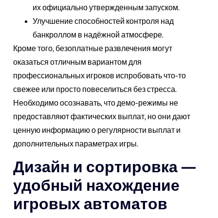
их официально утвержденным запуском.
Улучшение способностей контроля над
банкроллом в надёжной атмосфере.
Кроме того, безоплатные развлечения могут
оказаться отличным вариантом для
профессиональных игроков испробовать что-то
свежее или просто повеселиться без стресса.
Необходимо осознавать, что демо-режимы не
предоставляют фактических выплат, но они дают
ценную информацию о регулярности выплат и
дополнительных параметрах игры.
Дизайн и сортировка —
удобный нахождение
игровых автоматов