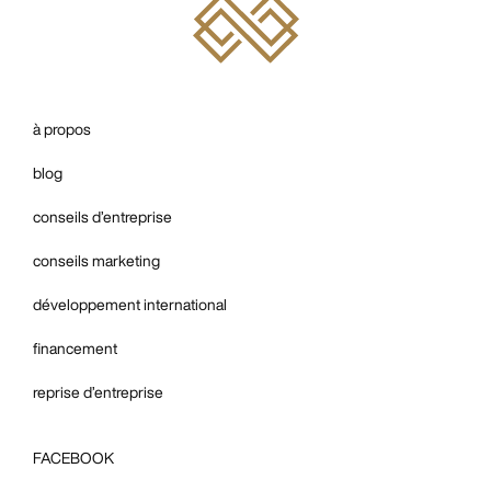
à propos
blog
conseils d’entreprise
conseils marketing
développement international
financement
reprise d’entreprise
FACEBOOK