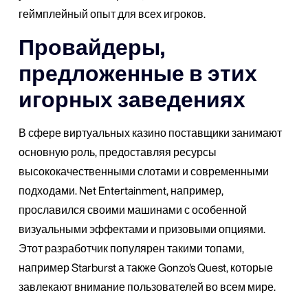
геймплейный опыт для всех игроков.
Провайдеры,
предложенные в этих
игорных заведениях
В сфере виртуальных казино поставщики занимают
основную роль, предоставляя ресурсы
высококачественными слотами и современными
подходами. Net Entertainment, например,
прославился своими машинами с особенной
визуальными эффектами и призовыми опциями.
Этот разработчик популярен такими топами,
например Starburst а также Gonzo's Quest, которые
завлекают внимание пользователей во всем мире.