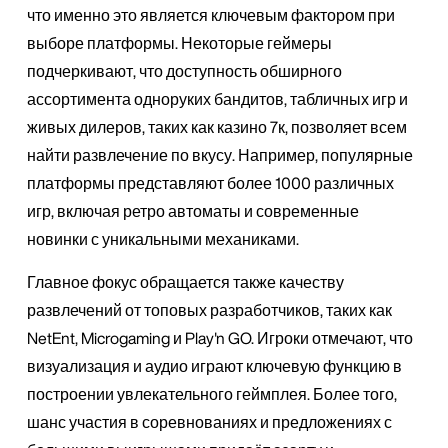
что именно это является ключевым фактором при
выборе платформы. Некоторые геймеры
подчеркивают, что доступность обширного
ассортимента одноруких бандитов, табличных игр и
живых дилеров, таких как казино 7к, позволяет всем
найти развлечение по вкусу. Например, популярные
платформы представляют более 1000 различных
игр, включая ретро автоматы и современные
новинки с уникальными механиками.
Главное фокус обращается также качеству
развлечений от топовых разработчиков, таких как
NetEnt, Microgaming и Play'n GO. Игроки отмечают, что
визуализация и аудио играют ключевую функцию в
построении увлекательного геймплея. Более того,
шанс участия в соревнованиях и предложениях с