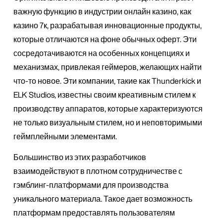
важную функцию в индустрии онлайн казино, как
казино 7к, разрабатывая инновационные продукты,
которые отличаются на фоне обычных оферт. Эти
сосредотачиваются на особенных концепциях и
механизмах, привлекая геймеров, желающих найти
что-то новое. Эти компании, такие как Thunderkick и
ELK Studios, известны своим креативным стилем к
производству аппаратов, которые характеризуются
не только визуальным стилем, но и неповторимыми
геймплейными элементами.
Большинство из этих разработчиков
взаимодействуют в плотном сотрудничестве с
гэмблинг-платформами для производства
уникального материала. Такое дает возможность
платформам предоставлять пользователям