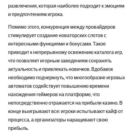
развлечения, которая наиболее подходит к эмоциям
и предпочтениям игрока.
Помимо этого, конкуренция между провайдеров
стимулирует создание новаторских слотов с
интересными функциями и бонусами. Такое
приводит к непрерывному освежению каталога игр,
что позволяет игорным заведениям сохранять
актуальность и привлекать новичков. Вдобавок
необходимо подчеркнуть, что многообразие игровых
автоматов содействует повышению времени
нахождения геймеров на платформе, что
непосредственно отражается на прибыли казино. В
конце выигрывают все: игроки испытывают кайф от
процесса, а организаторы наращивают свою
прибыль.