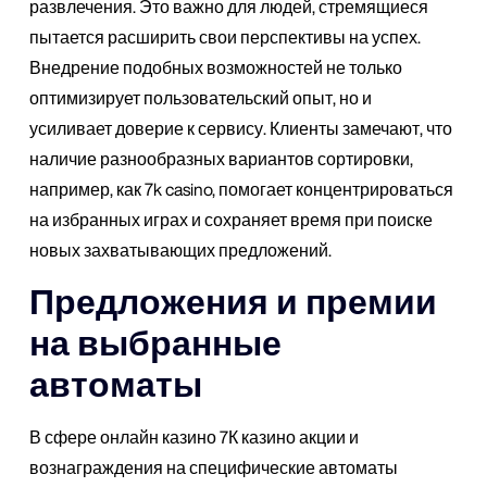
развлечения. Это важно для людей, стремящиеся
пытается расширить свои перспективы на успех.
Внедрение подобных возможностей не только
оптимизирует пользовательский опыт, но и
усиливает доверие к сервису. Клиенты замечают, что
наличие разнообразных вариантов сортировки,
например, как 7k casino, помогает концентрироваться
на избранных играх и сохраняет время при поиске
новых захватывающих предложений.
Предложения и премии
на выбранные
автоматы
В сфере онлайн казино 7К казино акции и
вознаграждения на специфические автоматы