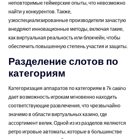
неповторимые геймерские опыты, что невозможно
найти у конкурентов. Также,
узкоспециализированные производители зачастую
внедряют инновационные методы, включая такие,
как виртуальная реальность или блокчейн, чтобы
обеспечить повышенную степень участия и защиты.
Разделение слотов по
категориям
Категоризация аппаратов по категориям в 7k casino
дает возможность игрокам мгновенно находить
соответствующие развлечения, что чрезвычайно
значимо в области виртуальных казино, где
ассортимент велик. Одной из из разделов являются
ретро игровые автоматы, которые в большинстве