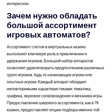
интересное.
Зачем нужно обладать
большой ассортимент
игровых автоматов?
Ассортимент слотов в виртуальных казино
выполняет ключевую роль в привлечении и
удержании игроков. Большой набор аппаратов
позволяет удовлетворить предпочтениям различных
групп игроков, будь то начинающие игроки или
опытные игроки. Каждый аппарат обладает
неповторимыми характеристиками: тематика,
графика, звуковое сопровождение и механика игры.
Предоставление широкого ассортимента, как в 7К
казино, предоставляет опцию подбора именно той