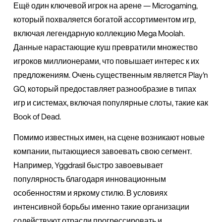
Ещё один ключевой игрок на арене — Microgaming,
который похваляется богатой ассортиментом игр,
включая легендарную коллекцию Mega Moolah.
Данные нарастающие куш превратили множество
игроков миллионерами, что повышает интерес к их
предложениям. Очень существенным является Play'n
GO, который предоставляет разнообразие в типах
игр и системах, включая популярные слоты, такие как
Book of Dead.
Помимо известных имен, на сцене возникают новые
компании, пытающиеся завоевать свою сегмент.
Например, Yggdrasil быстро завоевывает
популярность благодаря инновационным
особенностям и яркому стилю. В условиях
интенсивной борьбы именно такие организации
содействуют отрасли прогрессировать и