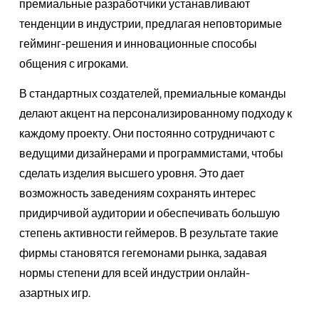
премиальные разработчики устанавливают
тенденции в индустрии, предлагая неповторимые
гейминг-решения и инновационные способы
общения с игроками.
В стандартных создателей, премиальные команды
делают акцент на персонализированному подходу к
каждому проекту. Они постоянно сотрудничают с
ведущими дизайнерами и программистами, чтобы
сделать изделия высшего уровня. Это дает
возможность заведениям сохранять интерес
придирчивой аудитории и обеспечивать большую
степень активности геймеров. В результате такие
фирмы становятся гегемонами рынка, задавая
нормы степени для всей индустрии онлайн-
азартных игр.