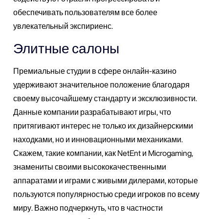
обеспечивать пользователям все более
увлекательный экспириенс.
Элитные салоны
Премиальные студии в сфере онлайн-казино
удерживают значительное положение благодаря
своему высочайшему стандарту и эксклюзивности.
Данные компании разрабатывают игры, что
притягивают интерес не только их дизайнерскими
находками, но и инновационными механиками.
Скажем, такие компании, как NetEnt и Microgaming,
знамениты своими высококачественными
аппаратами и играми с живыми дилерами, которые
пользуются популярностью среди игроков по всему
миру. Важно подчеркнуть, что в частности