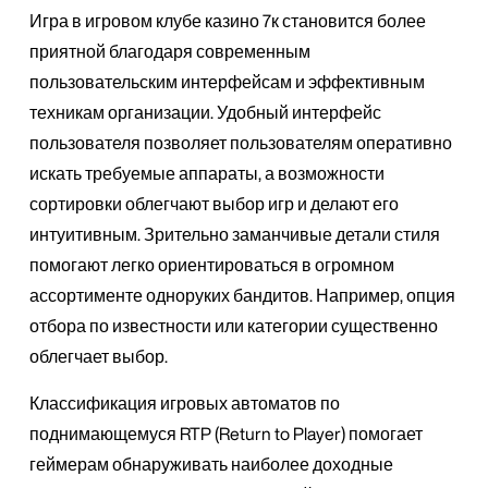
Игра в игровом клубе казино 7к становится более
приятной благодаря современным
пользовательским интерфейсам и эффективным
техникам организации. Удобный интерфейс
пользователя позволяет пользователям оперативно
искать требуемые аппараты, а возможности
сортировки облегчают выбор игр и делают его
интуитивным. Зрительно заманчивые детали стиля
помогают легко ориентироваться в огромном
ассортименте одноруких бандитов. Например, опция
отбора по известности или категории существенно
облегчает выбор.
Классификация игровых автоматов по
поднимающемуся RTP (Return to Player) помогает
геймерам обнаруживать наиболее доходные