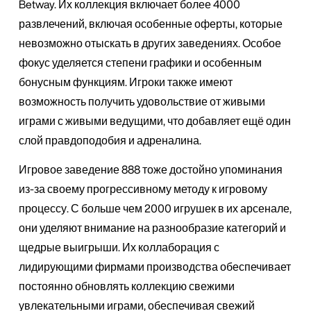
Betway. Их коллекция включает более 4000
развлечений, включая особенные оферты, которые
невозможно отыскать в других заведениях. Особое
фокус уделяется степени графики и особенным
бонусным функциям. Игроки также имеют
возможность получить удовольствие от живыми
играми с живыми ведущими, что добавляет ещё один
слой правдоподобия и адреналина.
Игровое заведение 888 тоже достойно упоминания
из-за своему прогрессивному методу к игровому
процессу. С больше чем 2000 игрушек в их арсенале,
они уделяют внимание на разнообразие категорий и
щедрые выигрыши. Их коллаборация с
лидирующими фирмами производства обеспечивает
постоянно обновлять коллекцию свежими
увлекательными играми, обеспечивая свежий