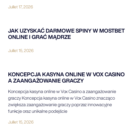
Juillet 17, 2026
JAK UZYSKAĆ DARMOWE SPINY W MOSTBET
ONLINE I GRAĆ MĄDRZE
Juillet 15, 2026
KONCEPCJA KASYNA ONLINE W VOX CASINO
A ZAANGAŻOWANIE GRACZY
Koncepcja kasyna online w Vox Casino a zaangażowanie
graczy Koncepcja kasyna online w Vox Casino znacząco
zwiększa zaangażowanie graczy poprzez innowacyjne
funkcje oraz unikalne podejście
Juillet 15, 2026