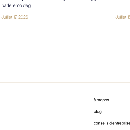
parleremo degli
Juillet 17, 2026
Juillet 
à propos
blog
conseils d’entrepris