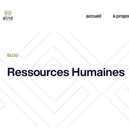
accueil
à propo
BLOG
Ressources Humaines