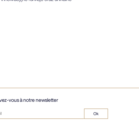
ivez-vous à notre newsletter
Ok