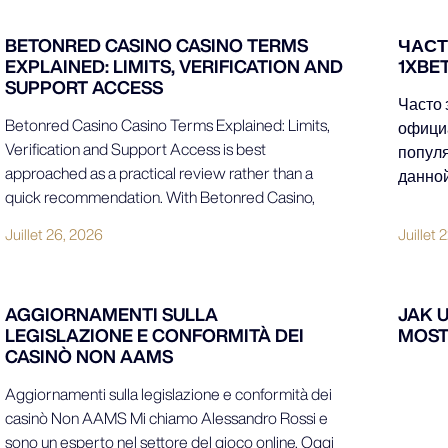
BETONRED CASINO CASINO TERMS
ЧАСТ
EXPLAINED: LIMITS, VERIFICATION AND
1XBE
SUPPORT ACCESS
Часто 
Betonred Casino Casino Terms Explained: Limits,
официа
Verification and Support Access is best
популя
approached as a practical review rather than a
данной
quick recommendation. With Betonred Casino,
Juillet 26, 2026
Juillet 
AGGIORNAMENTI SULLA
JAK 
LEGISLAZIONE E CONFORMITÀ DEI
MOST
CASINÒ NON AAMS
Aggiornamenti sulla legislazione e conformità dei
casinò Non AAMS Mi chiamo Alessandro Rossi e
sono un esperto nel settore del gioco online. Oggi