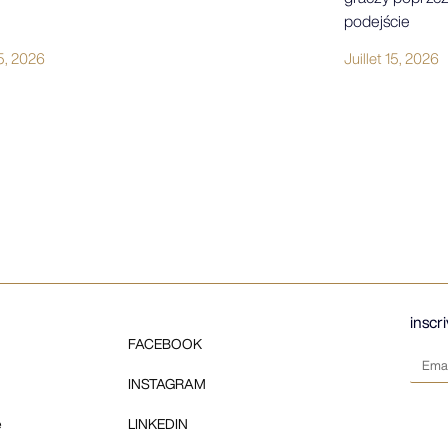
podejście
15, 2026
Juillet 15, 2026
inscr
FACEBOOK
INSTAGRAM
e
LINKEDIN