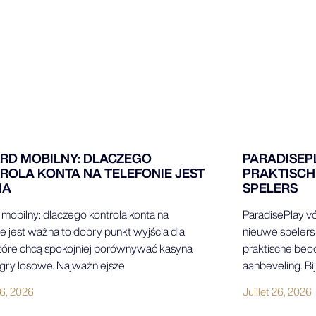
RD MOBILNY: DLACZEGO
PARADISEPL
ROLA KONTA NA TELEFONIE JEST
PRAKTISCH
NA
SPELERS
mobilny: dlaczego kontrola konta na
ParadisePlay vóó
ie jest ważna to dobry punkt wyjścia dla
nieuwe spelers 
które chcą spokojniej porównywać kasyna
praktische beoor
i gry losowe. Najważniejsze
aanbeveling. Bi
26, 2026
Juillet 26, 2026