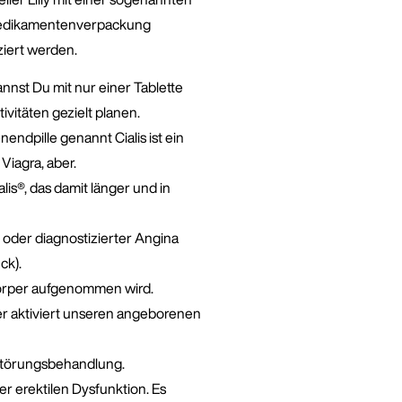
 Medikamentenverpackung
ziert werden.
nnst Du mit nur einer Tablette
vitäten gezielt planen.
ndpille genannt Cialis ist ein
Viagra, aber.
is®, das damit länger und in
r oder diagnostizierter Angina
ck).
Körper aufgenommen wird.
 er aktiviert unseren angeborenen
sstörungsbehandlung.
r erektilen Dysfunktion. Es