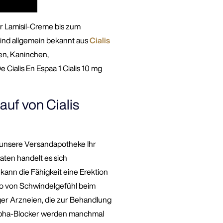
r Lamisil-Creme bis zum
sind allgemein bekannt aus
Cialis
en, Kaninchen,
Cialis En Espaa 1 Cialis 10 mg
uf von Cialis
 unsere Versandapotheke Ihr
ten handelt es sich
ann die Fähigkeit eine Erektion
ko von Schwindelgefühl beim
iger Arzneien, die zur Behandlung
lpha-Blocker werden manchmal