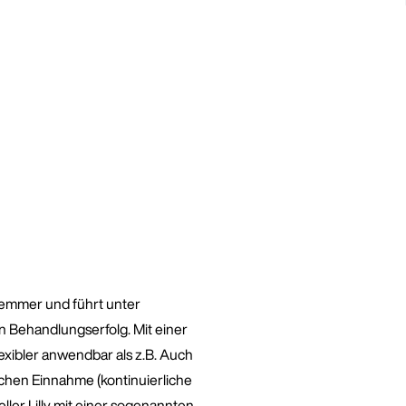
Hemmer und führt unter
Behandlungserfolg. Mit einer
exibler anwendbar als z.B. Auch
lichen Einnahme (kontinuierliche
ller Lilly mit einer sogenannten