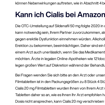
können Nebenwirkungen auftreten, wie in Abschnitt 4 b
Kann ich Cialis bei Amazo
Die OTC-Umstellung auf Sildenafil 50 mg folgte 2020 in
kann notwendig sein, Ihrem Partner zuvorzukommen, al
gegen erektile Dysfunktion einnehmen würden. Alkoholk
Erektion zu bekommen, beeinträchtigen. Daher sind ein
einem Arzt auch unerlässlich, wenn Sie das Medikament 
möchten. Ärzte in legalen Online-Apotheken wie 121doc, 
legen großen Wert auf Diskretion während der Behandl
Bei Fragen wenden Sie sich bitte an den Arzt oder unser
Filmtabletten ist in den Packungsgrößen zu 8 Stück 4 St
Cialis 20 mg Filmtabletten wurden Ihnen von Ihrem Arzt
Tabletten daher so an, wie es Ihnen Ihr Arzt empfohlen h
Dosis nicht ansprechen, kann Cialis 20 mg verschrieben