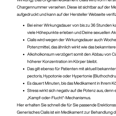
Chargennummer versehen. Diese ist sichtbar auf der
aufgedruckt und kann auf der Hersteller Webseite verifi
Bei einer Wirkungsdauer von bis zu 36 Stunden ka
viele Höhepunkte erleben und Deine sexuellen Akti
Cialis wird wegen der Wirkungsdauer auch Wochene
Potenzmittel, das ähnlich wirkt wie das bekanntere 
Alkoholkonsum verzögert somit den Abbau von Cial
höherer Konzentration im Körper bleibt.
Das gilt ebenso für Patienten mit aktuell bekannte
pectoris, Hypotonie oder Hypertonie (Bluthochdru
Es dauert Minuten, bis das Medikament in Ihrem 
Stress wirkt sich negativ auf die Potenz aus, denn
„Kampf-oder-Flucht“-Mechanismus.
Hier erhalten Sie schnell die für Sie passende Erektion
Generisches Cialis ist ein Medikament zur Behandlung de