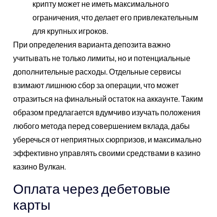
крипту может не иметь максимального
ограничения, что делает его привлекательным
для крупных игроков.
При определения варианта депозита важно
учитывать не только лимиты, но и потенциальные
дополнительные расходы. Отдельные сервисы
взимают лишнюю сбор за операции, что может
отразиться на финальный остаток на аккаунте. Таким
образом предлагается вдумчиво изучать положения
любого метода перед совершением вклада, дабы
уберечься от неприятных сюрпризов, и максимально
эффективно управлять своими средствами в казино
казино Вулкан.
Оплата через дебетовые
карты