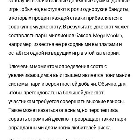
заполучить значительные денежные суммы. Данные
игры, обычно, выступают в роли однорукие бандиты,
в которых процент каждой ставки прибавляется к
совокупному джекпоту. В результате, джекпот может
составлять пары миллионов баксов. Mega Moolah,
например, известна её рекордными выплатами и
остаётся одной из ведущих игр в этой категории.
Ключевым моментом определения слота с
увеличивающимся выигрышем является понимание
системы пари и вероятностей добычи. Обычно, для
чтобы претендовать на большой джекпот,
участникам требуется совершать высокие взносы.
Такое может казаться опасным, но перспектива
сорвать огромный джекпот превращает такие пари
оправданными для многих любителей риска.