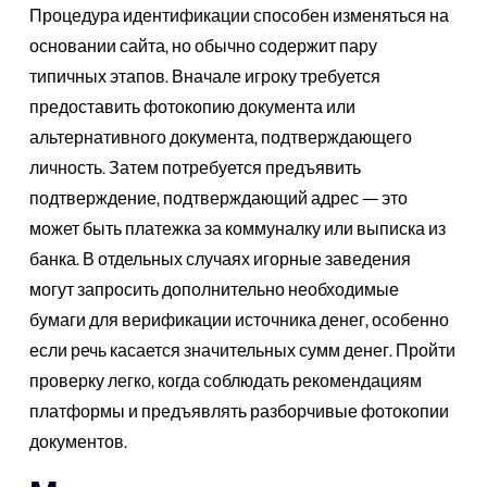
Процедура идентификации способен изменяться на
основании сайта, но обычно содержит пару
типичных этапов. Вначале игроку требуется
предоставить фотокопию документа или
альтернативного документа, подтверждающего
личность. Затем потребуется предъявить
подтверждение, подтверждающий адрес — это
может быть платежка за коммуналку или выписка из
банка. В отдельных случаях игорные заведения
могут запросить дополнительно необходимые
бумаги для верификации источника денег, особенно
если речь касается значительных сумм денег. Пройти
проверку легко, когда соблюдать рекомендациям
платформы и предъявлять разборчивые фотокопии
документов.