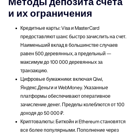
Методы депозита счета
и их ограничения
Кредитные карты: Visa и MasterCard
предоставляют шанс быстро зачислить на счет.
Наименьший вклад в большинстве случаев
равен 500 деревянных, а предельный —
максимум до 100 000 деревянных за
транзакцию.
Цифровые бумажники: включая Qiwi,
Яндекс.Деньги и WebMoney. Указанные
платформы обеспечивают оперативное
зачисление денег. Пределы колеблются от 100
доходя до 50 000 ₽.
Криптовалюты: Биткойн и Ethereum становятся
все более популярными. Пополнение через