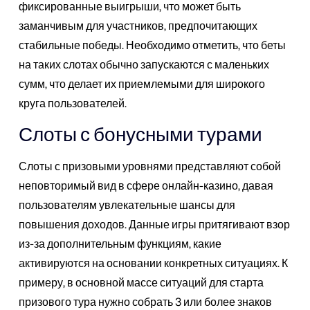
фиксированные выигрыши, что может быть
заманчивым для участников, предпочитающих
стабильные победы. Необходимо отметить, что беты
на таких слотах обычно запускаются с маленьких
сумм, что делает их приемлемыми для широкого
круга пользователей.
Слоты с бонусными турами
Слоты с призовыми уровнями представляют собой
неповторимый вид в сфере онлайн-казино, давая
пользователям увлекательные шансы для
повышения доходов. Данные игры притягивают взор
из-за дополнительным функциям, какие
активируются на основании конкретных ситуациях. К
примеру, в основной массе ситуаций для старта
призового тура нужно собрать 3 или более знаков