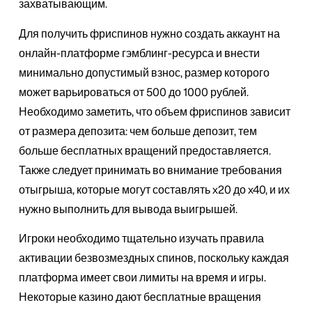
захватывающим.
Для получить фриспинов нужно создать аккаунт на
онлайн-платформе гэмблинг-ресурса и внести
минимально допустимый взнос, размер которого
может варьироваться от 500 до 1000 рублей.
Необходимо заметить, что объем фриспинов зависит
от размера депозита: чем больше депозит, тем
больше бесплатных вращений предоставляется.
Также следует принимать во внимание требования
отыгрыша, которые могут составлять x20 до x40, и их
нужно выполнить для вывода выигрышей.
Игроки необходимо тщательно изучать правила
активации безвозмездных спинов, поскольку каждая
платформа имеет свои лимиты на время и игры.
Некоторые казино дают бесплатные вращения