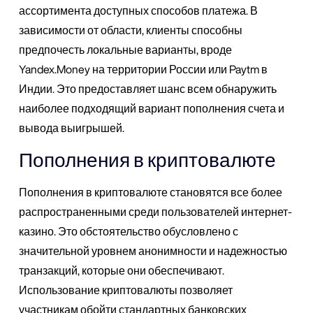
ассортимента доступных способов платежа. В
зависимости от области, клиенты способны
предпочесть локальные варианты, вроде
Yandex.Money на территории России или Paytm в
Индии. Это предоставляет шанс всем обнаружить
наиболее подходящий вариант пополнения счета и
вывода выигрышей.
Пополнения в криптовалюте
Пополнения в криптовалюте становятся все более
распространенными среди пользователей интернет-
казино. Это обстоятельство обусловлено с
значительной уровнем анонимности и надежностью
транзакций, которые они обеспечивают.
Использование криптовалюты позволяет
участникам обойти стандартных банковских