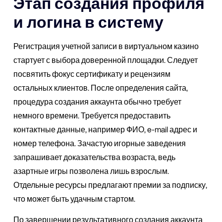
Этап создания профиля
и логина в систему
Регистрация учетной записи в виртуальном казино
стартует с выбора доверенной площадки. Следует
посвятить фокус сертификату и рецензиям
остальных клиентов. После определения сайта,
процедура создания аккаунта обычно требует
немного времени. Требуется предоставить
контактные данные, например ФИО, e-mail адрес и
номер телефона. Зачастую игорные заведения
запрашивает доказательства возраста, ведь
азартные игры позволена лишь взрослым.
Отдельные ресурсы предлагают премии за подписку,
что может быть удачным стартом.
По завершении результативного создания аккаунта