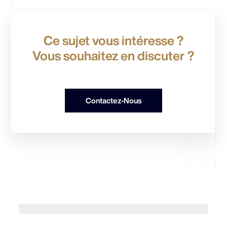
Ce sujet vous intéresse ?
Vous souhaitez en discuter ?
Contactez-Nous