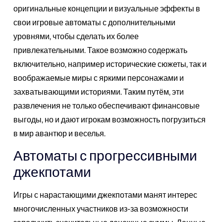
оригинальные концепции и визуальные эффекты в
свои игровые автоматы с дополнительными
уровнями, чтобы сделать их более
привлекательными. Такое возможно содержать
включительно, например исторические сюжеты, так и
воображаемые миры с яркими персонажами и
захватывающими историями. Таким путём, эти
развлечения не только обеспечивают финансовые
выгоды, но и дают игрокам возможность погрузиться
в мир авантюр и веселья.
Автоматы с прогрессивными
джекпотами
Игры с нарастающими джекпотами манят интерес
многочисленных участников из-за возможности