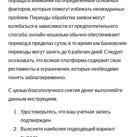
обращать внимание на определённые основных
факторов, которые помогут избежать неожиданных
проблем. Периоды обработки заявок могут
колебаться в зависимости от предпочтительного
способа: онлайн-кошельки обычно обеспечивают
перевод в пределах суток, в то время как банковские
переводы могут занять до 5 рабочих дней. Следует
осознавать, что всякая платформа содержит свои
регламенты и ограничения, которые необходимо
понять заблаговременно.
С целью благополучного снятия денег выполняйте
данным инструкциям:
Удостоверьтесь, что ваш учетная запись
подтвержден.
Выясните наиболее подходящий вариант