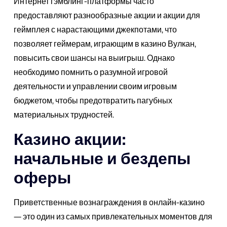
Интернет гэмблинг-платформы часто
предоставляют разнообразные акции и акции для
геймплея с нарастающими джекпотами, что
позволяет геймерам, играющим в казино Вулкан,
повысить свои шансы на выигрыш. Однако
необходимо помнить о разумной игровой
деятельности и управлении своим игровым
бюджетом, чтобы предотвратить пагубных
материальных трудностей.
Казино акции:
начальные и бездепы
оферы
Приветственные вознаграждения в онлайн-казино
— это один из самых привлекательных моментов для