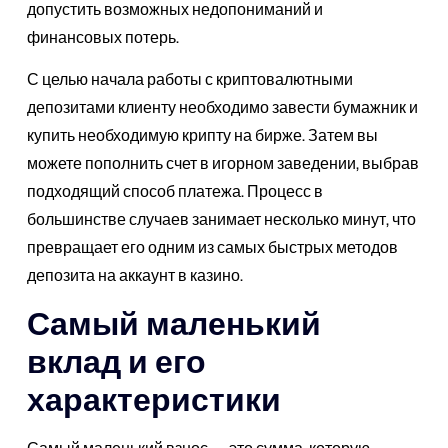
допустить возможных недопониманий и
финансовых потерь.
С целью начала работы с криптовалютными
депозитами клиенту необходимо завести бумажник и
купить необходимую крипту на бирже. Затем вы
можете пополнить счет в игорном заведении, выбрав
подходящий способ платежа. Процесс в
большинстве случаев занимает несколько минут, что
превращает его одним из самых быстрых методов
депозита на аккаунт в казино.
Самый маленький
вклад и его
характеристики
Самый маленький взнос — это сумма, которую