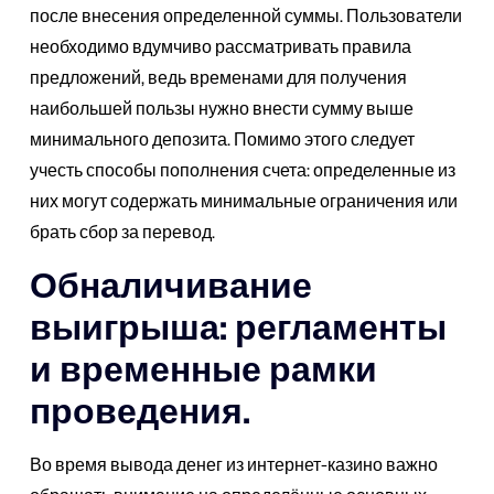
после внесения определенной суммы. Пользователи
необходимо вдумчиво рассматривать правила
предложений, ведь временами для получения
наибольшей пользы нужно внести сумму выше
минимального депозита. Помимо этого следует
учесть способы пополнения счета: определенные из
них могут содержать минимальные ограничения или
брать сбор за перевод.
Обналичивание
выигрыша: регламенты
и временные рамки
проведения.
Во время вывода денег из интернет-казино важно