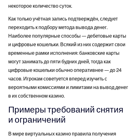
некоторое количество суток.
Как только учётная запись подтверждён, следует
переходить к подбору метода вывода денег.
Наиболее популярные способы — дебетовые карты
и цифровые кошельки. Всякий из них содержит свои
временные рамки исполнения: банковские карты
могут занимать до пяти будних дней, тогда как
цифровые кошельки обычно оперативнее — до 24
часов. Игрокам советуется вперед изучить с
вероятными комиссиями и лимитами на вывод денег
в их собственном казино.
Примеры требований снятия
и ограничений
В мире виртуальных казино правила получения