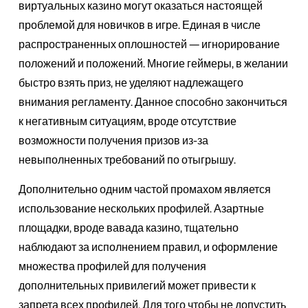
виртуальных казино могут оказаться настоящей
проблемой для новичков в игре. Единая в числе
распространенных оплошностей — игнорирование
положений и положений. Многие геймеры, в желании
быстро взять приз, не уделяют надлежащего
внимания регламенту. Данное способно закончиться
к негативным ситуациям, вроде отсутствие
возможности получения призов из-за
невыполненных требований по отыгрышу.
Дополнительно одним частой промахом является
использование нескольких профилей. Азартные
площадки, вроде вавада казино, тщательно
наблюдают за исполнением правил, и оформление
множества профилей для получения
дополнительных привилегий может привести к
запрета всех профилей. Для того чтобы не допустить