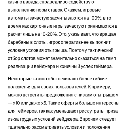
казино вавада справедливо содействуют
выполнению норм ставок. Скажем, игровые
автоматы зачастую засчитываются на 100%, в то
время как карточные игры зачастую принимаются в
расчет лишь на 10-20%. Это, указывает, что вращая
барабаны в слоты, игрок оперативнее выполнит
условия условия отыгрыша. Поэтому тактический
отбор слотов может значительно сказаться на темп
реализации вейджера и конечный успех геймера.
Некоторые казино обеспечивают более гибкие
положения для своих пользователей. К примеру,
можно встретить предложения с низким отыгрышем
— x10 или даже x5. Такие оферты больше интересны
для геймеров, так как уменьшают риск утраты приза
из-за трудных условий вейджера. Впрочем следует
тщательно рассматривать условия и положения