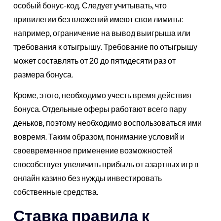
особый бонус-код. Следует учитывать, что
привилегии без вложений имеют свои лимиты:
например, ограничение на вывод выигрыша или
требования к отыгрышу. Требование по отыгрышу
может составлять от 20 до пятидесяти раз от
размера бонуса.
Кроме, этого, необходимо учесть время действия
бонуса. Отдельные оферы работают всего пару
деньков, поэтому необходимо воспользоваться ими
вовремя. Таким образом, понимание условий и
своевременное применение возможностей
способствует увеличить прибыль от азартных игр в
онлайн казино без нужды инвестировать
собственные средства.
Ставка правила к