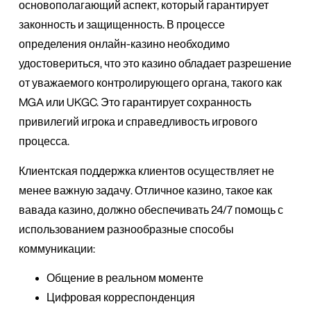
основополагающий аспект, который гарантирует
законность и защищенность. В процессе
определения онлайн-казино необходимо
удостовериться, что это казино обладает разрешение
от уважаемого контролирующего органа, такого как
MGA или UKGC. Это гарантирует сохранность
привилегий игрока и справедливость игрового
процесса.
Клиентская поддержка клиентов осуществляет не
менее важную задачу. Отличное казино, такое как
вавада казино, должно обеспечивать 24/7 помощь с
использованием разнообразные способы
коммуникации:
Общение в реальном моменте
Цифровая корреспонденция