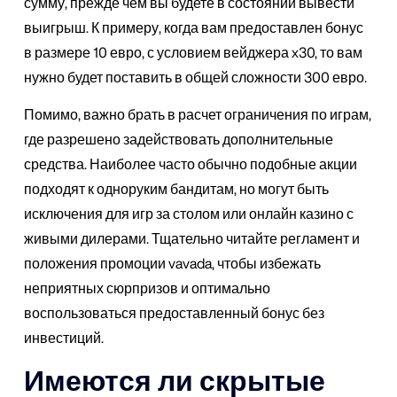
сумму, прежде чем вы будете в состоянии вывести
выигрыш. К примеру, когда вам предоставлен бонус
в размере 10 евро, с условием вейджера x30, то вам
нужно будет поставить в общей сложности 300 евро.
Помимо, важно брать в расчет ограничения по играм,
где разрешено задействовать дополнительные
средства. Наиболее часто обычно подобные акции
подходят к одноруким бандитам, но могут быть
исключения для игр за столом или онлайн казино с
живыми дилерами. Тщательно читайте регламент и
положения промоции vavada, чтобы избежать
неприятных сюрпризов и оптимально
воспользоваться предоставленный бонус без
инвестиций.
Имеются ли скрытые