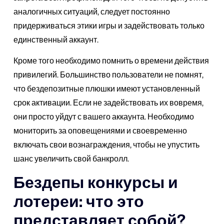
аналогичных ситуаций, следует постоянно
придерживаться этики игры и задействовать только
единственный аккаунт.
Кроме того необходимо помнить о времени действия
привилегий. Большинство пользователи не помнят,
что бездепозитные плюшки имеют установленный
срок активации. Если не задействовать их вовремя,
они просто уйдут с вашего аккаунта. Необходимо
мониторить за оповещениями и своевременно
включать свои вознаграждения, чтобы не упустить
шанс увеличить свой банкролл.
Бездепы конкурсы и
лотереи: что это
представляет собой?