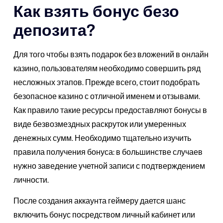
Как взять бонус безо
депозита?
Для того чтобы взять подарок без вложений в онлайн
казино, пользователям необходимо совершить ряд
несложных этапов. Прежде всего, стоит подобрать
безопасное казино с отличной именем и отзывами.
Как правило такие ресурсы предоставляют бонусы в
виде безвозмездных раскруток или умеренных
денежных сумм. Необходимо тщательно изучить
правила получения бонуса: в большинстве случаев
нужно заведение учетной записи с подтверждением
личности.
После создания аккаунта геймеру дается шанс
включить бонус посредством личный кабинет или