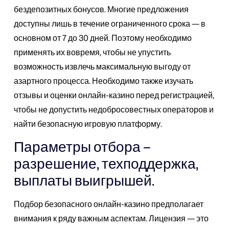
бездепозитных бонусов. Многие предложения
доступны лишь в течение ограниченного срока — в
основном от 7 до 30 дней. Поэтому необходимо
применять их вовремя, чтобы не упустить
возможность извлечь максимальную выгоду от
азартного процесса. Необходимо также изучать
отзывы и оценки онлайн-казино перед регистрацией,
чтобы не допустить недобросовестных операторов и
найти безопасную игровую платформу.
Параметры отбора –
разрешение, техподдержка,
выплаты выигрышей.
Подбор безопасного онлайн-казино предполагает
внимания к ряду важным аспектам. Лицензия — это