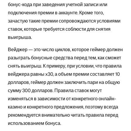
бонус-кода при заведения учетной записи или
подключения премии в аккаунте. Кроме того,
зачастую такие премии сопровождаются условиями
ставок, которые требуется соблюсти для снятия
выигрыша.
Вейджер — это число циклов, которое геймер должен
разыграть бонусные средства перед тем, как сможет
снять выигрыш. К примеру, при условии, что правила
вейджера равны x30, а объем премии составляет 10
долларов, геймер должен заключить пари на общую
сумму 300 долларов. Правила ставок могут
изменяться в зависимости от конкретного онлайн-
казино и конкретного предложения, поэтому всегда
рекомендуется внимательно читать правила перед
использованием бонуса.