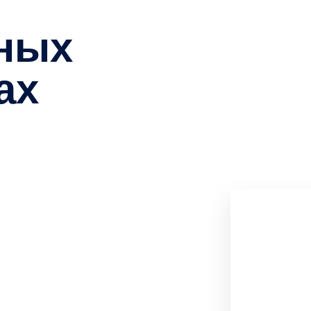
ных
ах