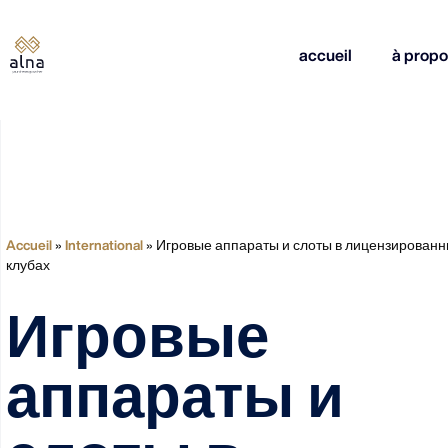
accueil
à propo
Accueil
»
International
»
Игровые аппараты и слоты в лицензированн
клубах
Игровые
аппараты и