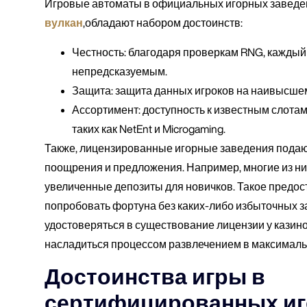
Игровые автоматы в официальных игорных заведен
вулкан
,обладают набором достоинств:
Честность: благодаря проверкам RNG, каждый
непредсказуемым.
Защита: защита данных игроков на наивысшем
Ассортимент: доступность к известным слотам
таких как NetEnt и Microgaming.
Также, лицензированные игорные заведения пода
поощрения и предложения. Например, многие из ни
увеличенные депозиты для новичков. Такое предос
попробовать фортуна без каких-либо избыточных за
удостоверяться в существование лицензии у казино
насладиться процессом развлечением в максималь
Достоинства игры в
сертифицированных и