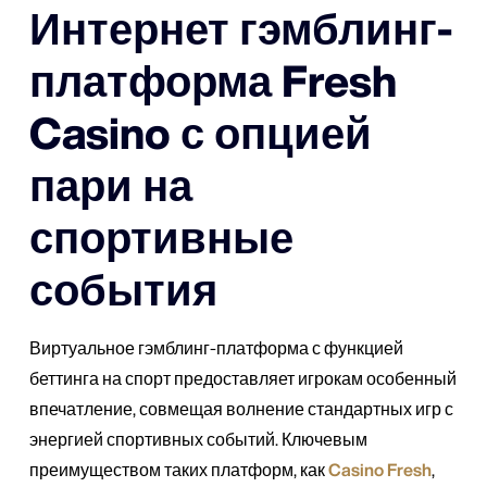
Интернет гэмблинг-
платформа Fresh
Casino с опцией
пари на
спортивные
события
Виртуальное гэмблинг-платформа с функцией
беттинга на спорт предоставляет игрокам особенный
впечатление, совмещая волнение стандартных игр с
энергией спортивных событий. Ключевым
преимуществом таких платформ, как
Casino Fresh
,