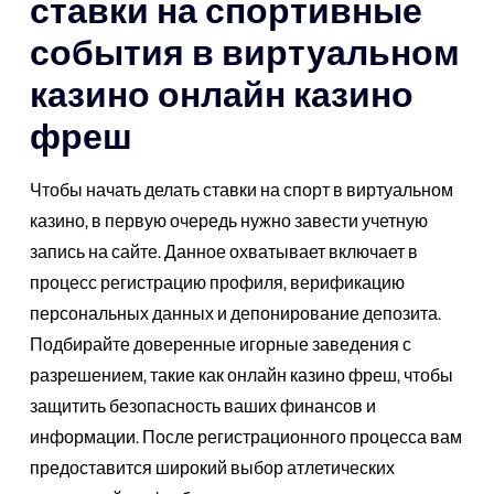
ставки на спортивные
события в виртуальном
казино онлайн казино
фреш
Чтобы начать делать ставки на спорт в виртуальном
казино, в первую очередь нужно завести учетную
запись на сайте. Данное охватывает включает в
процесс регистрацию профиля, верификацию
персональных данных и депонирование депозита.
Подбирайте доверенные игорные заведения с
разрешением, такие как онлайн казино фреш, чтобы
защитить безопасность ваших финансов и
информации. После регистрационного процесса вам
предоставится широкий выбор атлетических