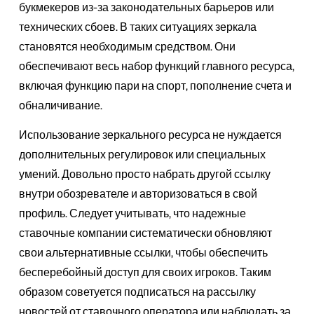
букмекеров из-за законодательных барьеров или
технических сбоев. В таких ситуациях зеркала
становятся необходимым средством. Они
обеспечивают весь набор функций главного ресурса,
включая функцию пари на спорт, пополнение счета и
обналичивание.
Использование зеркального ресурса не нуждается
дополнительных регулировок или специальных
умений. Довольно просто набрать другой ссылку
внутри обозревателе и авторизоваться в свой
профиль. Следует учитывать, что надежные
ставочные компании систематически обновляют
свои альтернативные ссылки, чтобы обеспечить
бесперебойный доступ для своих игроков. Таким
образом советуется подписаться на рассылку
новостей от ставочного оператора или наблюдать за