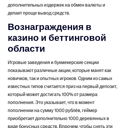
дополнительных издержек на обмен валюты и
делает проще вывод средств.
Вознаграждения в
казино и беттинговой
области
Игровые заведения и букмекерские секции
показывают различные акции, которые манят как
новичков, так и опытных игроков. Одним из самых
известных типов считается приз на первый депозит,
который может достигать 100% от размера
пополнения. Это указывает, что в момент
пополнении на сумму 1000 рублёв, геймер
приобретает дополнительно 1000 деревянных в
виде бонусных средств. Впрочем, чтобы снять эти