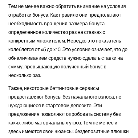
Тем не менее важно обратить внимание на условия
отработки бонуса. Как правило они предполагают
необходимость вращения размера бонуса
определенное количество раз на ставках с
конкретным множителем. Нередко это показатель
колеблется от x5 до x10. Это условие означает, что до
обналичиванием средств нужно сделать ставки на
сумму, превышающую полученный бонус в
несколько раз.
Также, некоторые беттинговые сервисы
предоставляют бонусы без начального взноса, не
нуждающиеся в стартовом депозите. Эти
предложения позволяют опробовать систему без
каких-либо материальных угроз. Тем не менее и
здесь имеются свои нюансы: бездепозитные плюшки