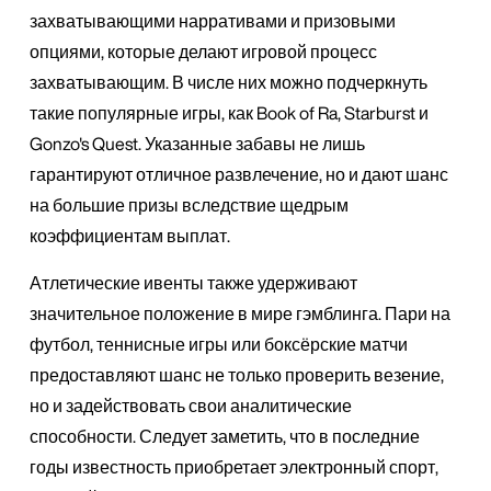
захватывающими нарративами и призовыми
опциями, которые делают игровой процесс
захватывающим. В числе них можно подчеркнуть
такие популярные игры, как Book of Ra, Starburst и
Gonzo's Quest. Указанные забавы не лишь
гарантируют отличное развлечение, но и дают шанс
на большие призы вследствие щедрым
коэффициентам выплат.
Атлетические ивенты также удерживают
значительное положение в мире гэмблинга. Пари на
футбол, теннисные игры или боксёрские матчи
предоставляют шанс не только проверить везение,
но и задействовать свои аналитические
способности. Следует заметить, что в последние
годы известность приобретает электронный спорт,