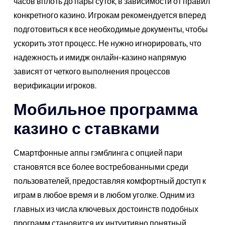
часов вплоть до пары суток, в зависимости от правил
конкретного казино. Игрокам рекомендуется вперед
подготовиться к все необходимые документы, чтобы
ускорить этот процесс. Не нужно игнорировать, что
надежность и имидж онлайн-казино напрямую
зависят от четкого выполнения процессов
верификации игроков.
Мобильное программа
казино с ставками
Смартфонные аппы гэмблинга с опцией пари
становятся все более востребованными среди
пользователей, предоставляя комфортный доступ к
играм в любое время и в любом уголке. Одним из
главных из числа ключевых достоинств подобных
программ становится их интуитивно понятный