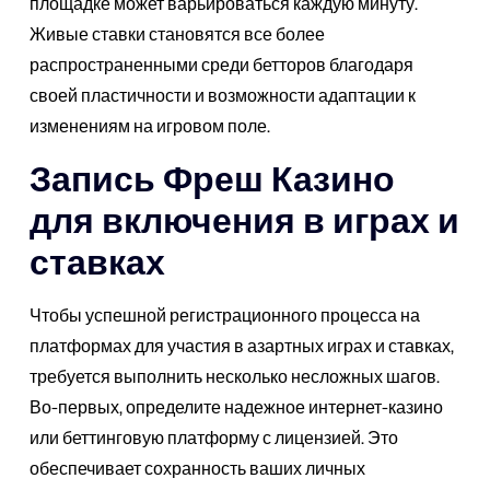
площадке может варьироваться каждую минуту.
Живые ставки становятся все более
распространенными среди бетторов благодаря
своей пластичности и возможности адаптации к
изменениям на игровом поле.
Запись Фреш Казино
для включения в играх и
ставках
Чтобы успешной регистрационного процесса на
платформах для участия в азартных играх и ставках,
требуется выполнить несколько несложных шагов.
Во-первых, определите надежное интернет-казино
или беттинговую платформу с лицензией. Это
обеспечивает сохранность ваших личных