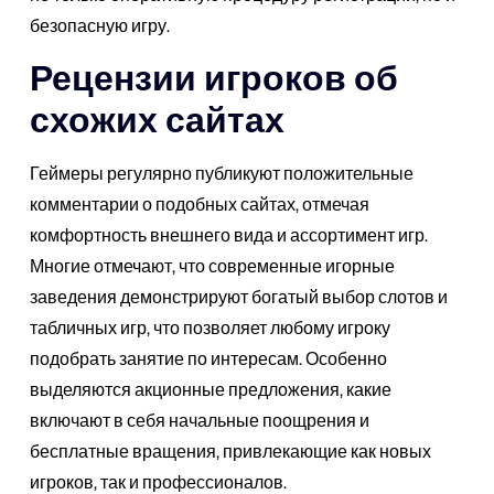
безопасную игру.
Рецензии игроков об
схожих сайтах
Геймеры регулярно публикуют положительные
комментарии о подобных сайтах, отмечая
комфортность внешнего вида и ассортимент игр.
Многие отмечают, что современные игорные
заведения демонстрируют богатый выбор слотов и
табличных игр, что позволяет любому игроку
подобрать занятие по интересам. Особенно
выделяются акционные предложения, какие
включают в себя начальные поощрения и
бесплатные вращения, привлекающие как новых
игроков, так и профессионалов.