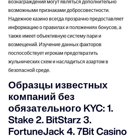
вознаграждений могут являться дополнительно
возможными признаками добросовестности.
Надежное казино всегда прозрачно предоставляет
информацию о правилах и положениях бонусов, а
также имеет объективную систему пари и
возмещений. Изучение данных факторов
поспособствует игрокам предотвратить
жульнических схем и насладиться азартом в
безопасной среде.
Образцы известных
компаний без
обязательного KYC: 1.
Stake 2. BitStarz 3.
FortuneJack 4. 7Bit Casino