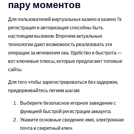
пару моментов
Для пользователей виртуальных казино и казино 7к
регистрация и авторизация способны быть
настоящим вызовом. Впрочем актуальные
технологии дают возможность реализовать эти
операции за мгновения ока. Удобство и быстрота —
вот ключевые плюсы, которые предлагают топовые
сайты.
Для того чтобы зарегистрироваться без задержек,
придерживайтесь легким шагам:
Выберите безопасное игорное заведение с
функцией быстрой регистрации аккаунта.
Укажите основные сведения: имя, электронная
почта и секретный ключ.