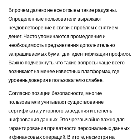
Впрочем далеко не все отзывы такие радужны.
Определенные пользователи выражают
неудовлетворение в связи с проблем с снятием
денег. Часто упоминаются промедления и
необходимость предъявления дополнительно
запрашиваемых бумаг для идентификации профиля.
Важно подчеркнуть, что такие вопросы чаще всего
возникают на менее известных платформах, где
уровень доверия к пользователю слабее.
Согласно позиции безопасности, многие
пользователи учитывают существование
сертификата у игорного заведения и степень
шифрования данных. Это чрезвычайно важно для
гарантирования приватности персональных данных
и финансовых операций. В итоге, несмотря на