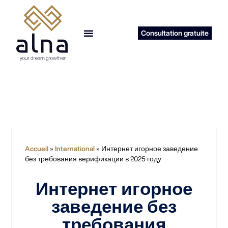
Consultation gratuite
reprise d’entreprise
Accueil
»
International
»
Интернет игорное заведение
без требования верификации в 2025 году
Интернет игорное
заведение без
требования