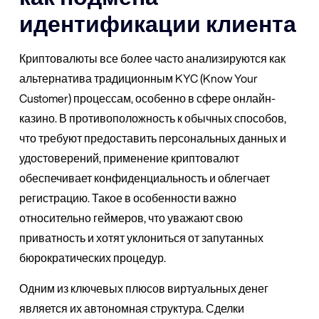
идентификации клиента
Криптовалюты все более часто анализируются как
альтернатива традиционным KYC (Know Your
Customer) процессам, особенно в сфере онлайн-
казино. В противоположность к обычных способов,
что требуют предоставить персональных данных и
удостоверений, применение криптовалют
обеспечивает конфиденциальность и облегчает
регистрацию. Такое в особенности важно
относительно геймеров, что уважают свою
приватность и хотят уклониться от запутанных
бюрократических процедур.
Одним из ключевых плюсов виртуальных денег
является их автономная структура. Сделки