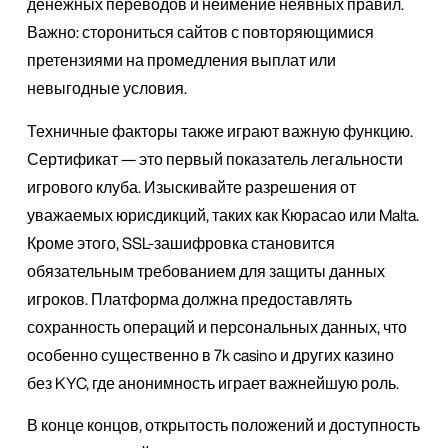
денежных переводов и неимение неявных правил.
Важно: сторониться сайтов с повторяющимися
претензиями на промедления выплат или
невыгодные условия.
Техничные факторы также играют важную функцию.
Сертификат — это первый показатель легальности
игрового клуба. Изыскивайте разрешения от
уважаемых юрисдикций, таких как Кюрасао или Malta.
Кроме этого, SSL-зашифровка становится
обязательным требованием для защиты данных
игроков. Платформа должна предоставлять
сохранность операций и персональных данных, что
особенно существенно в 7k casino и других казино
без KYC, где анонимность играет важнейшую роль.
В конце концов, открытость положений и доступность