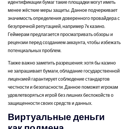
идентификации бумаг такие площадки могут иметь
менее жёсткие меры защиты. Данное подчеркивает
значимость определения доверенного провайдера с
безупречной репутацией, например 7к казино.
Геймерам предлагается просматривать обзоры и
рецензии перед созданием аккаунта, чтобы избежать
потенциальных проблем.
Также важно заметить разрешения: хотя бы казино
не запрашивает бумаги, обладание государственной
лицензией гарантирует соблюдение стандартов
честности и безопасности. Данное поможет игрокам
удовлетворяться игрой без лишних беспокойств о
защищенности своих средств и данных.
Виртуальные деньги
как подмена