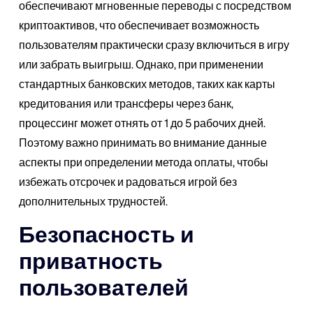
обеспечивают мгновенные переводы с посредством
криптоактивов, что обеспечивает возможность
пользователям практически сразу включиться в игру
или забрать выигрыш. Однако, при применении
стандартных банковских методов, таких как карты
кредитования или трансферы через банк,
процессинг может отнять от 1 до 5 рабочих дней.
Поэтому важно принимать во внимание данные
аспекты при определении метода оплаты, чтобы
избежать отсрочек и радоваться игрой без
дополнительных трудностей.
Безопасность и
приватность
пользователей