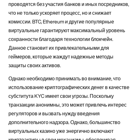
проводятся без участия банков и иных посредников,
что не только ускоряет процесс, но и снижает
комиссии. BTC, Ethereum и другие популярные
виртуальные гарантируют максимальный уровень
сохранности благодаря технологии блокчейн.
Данное становит их привлекательными для
геймеров, которые жаждут надежные методы
защиты своих активов.
Однако необходимо принимать во внимание, что
использование криптографических денег в качестве
субститута KYC имеет свои угрозы. Поскольку
транзакции анонимны, это может привлечь интерес
регуляторов и вызвать нужду введения
дополнительного надзора. Однако, большинство
виртуальных казино уже энергично включают
криптоактивы в свои механизмы, обеспечивая