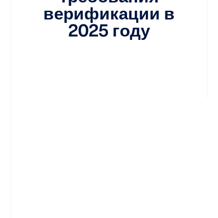
верификации в
2025 году