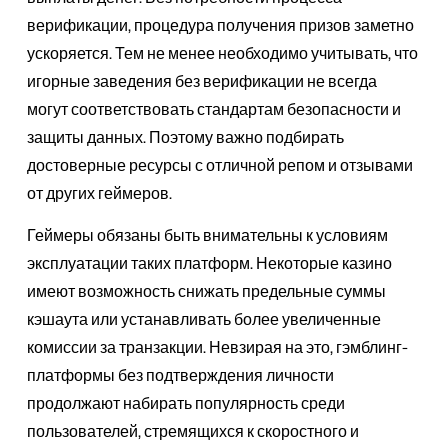
верификации, процедура получения призов заметно
ускоряется. Тем не менее необходимо учитывать, что
игорные заведения без верификации не всегда
могут соответствовать стандартам безопасности и
защиты данных. Поэтому важно подбирать
достоверные ресурсы с отличной репом и отзывами
от других геймеров.
Геймеры обязаны быть внимательны к условиям
эксплуатации таких платформ. Некоторые казино
имеют возможность снижать предельные суммы
кэшаута или устанавливать более увеличенные
комиссии за транзакции. Невзирая на это, гэмблинг-
платформы без подтверждения личности
продолжают набирать популярность среди
пользователей, стремящихся к скоростного и