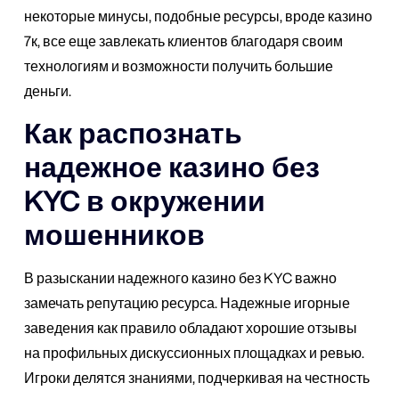
некоторые минусы, подобные ресурсы, вроде казино
7к, все еще завлекать клиентов благодаря своим
технологиям и возможности получить большие
деньги.
Как распознать
надежное казино без
KYC в окружении
мошенников
В разыскании надежного казино без KYC важно
замечать репутацию ресурса. Надежные игорные
заведения как правило обладают хорошие отзывы
на профильных дискуссионных площадках и ревью.
Игроки делятся знаниями, подчеркивая на честность