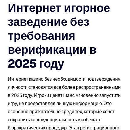
Интернет игорное
заведение без
требования
верификации в
2025 году
Интернет казино без необходимости подтверждения
личности становятся все более распространенными
в 2025 году. Игроки ценят шанс мгновенно запустить
игру, не предоставляя личную информацию. Это
особенно притягательно среди тех, которые хочет
сохранить конфиденциальность и избежать
бюрократических процедур. Этап регистрационного