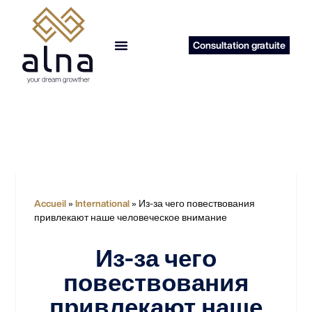
Consultation gratuite
reprise d’entreprise
Accueil
»
International
»
Из-за чего повествования
привлекают наше человеческое внимание
Из-за чего
повествования
привлекают наше