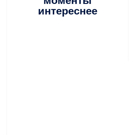
интереснее