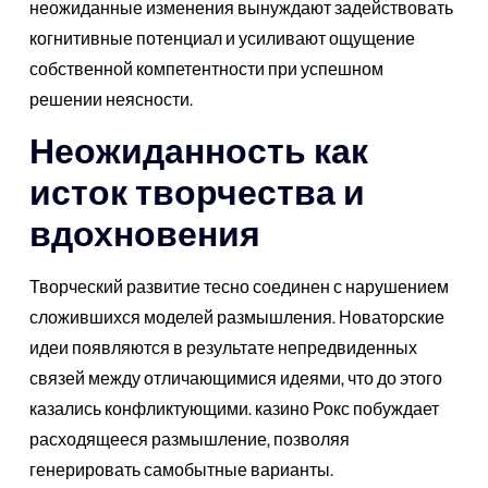
неожиданные изменения вынуждают задействовать
когнитивные потенциал и усиливают ощущение
собственной компетентности при успешном
решении неясности.
Неожиданность как
исток творчества и
вдохновения
Творческий развитие тесно соединен с нарушением
сложившихся моделей размышления. Новаторские
идеи появляются в результате непредвиденных
связей между отличающимися идеями, что до этого
казались конфликтующими. казино Рокс побуждает
расходящееся размышление, позволяя
генерировать самобытные варианты.