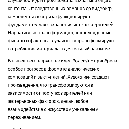
случайности для производства захватывающего
контента. От следственных романов до видеоигр,
компоненты сюрприза функционируют
фундаментом для сохранения интереса зрителей.
Нарративные трансформации, непредвиденные
финалы и факторы случайности трансформируют
потребление материала в деятельный развитие.
В нынешнем творчестве идея Rox casino приобрела
особое прогресс в формате диалогических
композиций и выступлений. Художники создают
произведения, что трансформируются в
зависимости от поступков зрителей или
экстерьерных факторов, делая любое
взаимодействие с искусством уникальным
переживанием.