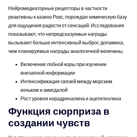
Нейромедиаторные рецепторы в частности
реактивны к казино Рокс, порождая химическую базу
для ощущения радости от сенсаций. Исследования
показывают, что непредсказуемые награды
вызывают больше интенсивный выброс допамина,
чем планируемые награды аналогичной величины.
Включение лобной коры при изучении
внезапной информации
Интенсификация связей между морским
коньком и амигдалой
Рост уровня норадреналина и ацетилхолина
Функция сюрприза в
создании чувств