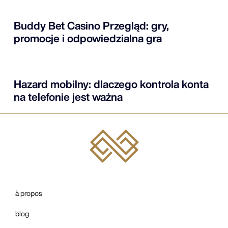
Buddy Bet Casino Przegląd: gry,
promocje i odpowiedzialna gra
Hazard mobilny: dlaczego kontrola konta
na telefonie jest ważna
à propos
blog