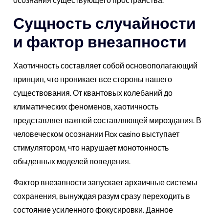
Сущность случайности
и фактор внезапности
Хаотичность составляет собой основополагающий
принцип, что проникает все стороны нашего
существования. От квантовых колебаний до
климатических феноменов, хаотичность
представляет важной составляющей мироздания. В
человеческом осознании Rox casino выступает
стимулятором, что нарушает монотонность
обыденных моделей поведения.
Фактор внезапности запускает архаичные системы
сохранения, вынуждая разум сразу переходить в
состояние усиленного фокусировки. Данное