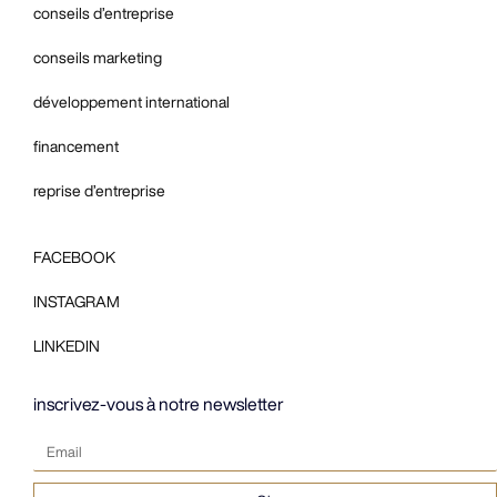
conseils d’entreprise
conseils marketing
développement international
financement
reprise d’entreprise
FACEBOOK
INSTAGRAM
LINKEDIN
inscrivez-vous à notre newsletter