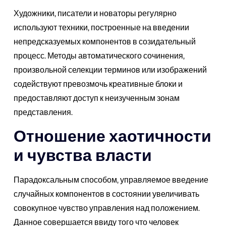
Художники, писатели и новаторы регулярно
используют техники, построенные на введении
непредсказуемых компонентов в созидательный
процесс. Методы автоматического сочинения,
произвольной селекции терминов или изображений
содействуют превозмочь креативные блоки и
предоставляют доступ к неизученным зонам
представления.
Отношение хаотичности
и чувства власти
Парадоксальным способом, управляемое введение
случайных компонентов в состоянии увеличивать
совокупное чувство управления над положением.
Данное совершается ввиду того что человек