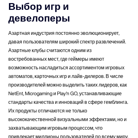
Выбор игр и
девелоперы
Азартная индустрия постоянно эволюционирует,
давая пользователям широкий спектр развлечений.
Азартные клубы считаются одним из
востребованных мест, где геймеры имеют
возможность насладиться ассортиментом игровых
автоматов, карточных игр и лайв-дилеров. В числе
производителей можно выделить таких лидеров, как
NetEnt, Microgaming и Play'n GO, устанавливающие
стандарты качества и инноваций в сфере гемблинга.
Их продукты отличаются не только
высококачественной визуальными эффектами, но и
захватывающим игровым процессом, что
привлекает миллионы пользователей по всему миру.