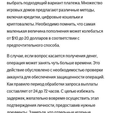
выбрать подходящий вариант платежа. Множество
игровых домов предлагают различные методы,
включая кредитки, цифровые кошельки и
криптовалюты. Необходимо помнить, что самая
маленькая величина пополнения может колебаться
от $10 до 20 долларов в соответствии с
предпочтительного способа.
В случае, если вопрос касается получения денег,
операция может занять чуть больше времени. Это
действие обусловлено с необходимостью проверки
аккаунта для обеспечения защищенности операций.
Как правило период обработки запроса выплаты
составляет от 24 до 72 часов. С целью избежать
задержек, желательно вовремя осуществить этап
подтверждения личности, предоставив нужные
документы. Заметьте, что отдельные игорные