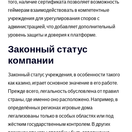
того, наличие сертификата позволяет возможность
геймерам взаимодействовать в компетентные
учреждения для урегулирования споров с
администрацией, что добавляет дополнительный
уровень защиты и доверия к платформе.
Законный статус
компании
Законный статус учреждения, в особенности такого
как казино, играет основное значение в его работе.
Прежде всего, легальность обусловлена от правил
страны, где именно оно расположено. Например, в
определённых регионах игровые дома
легализованы только в особых областях или под
жёстким государственным контролем. В других