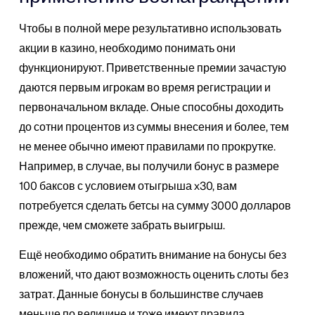
Чтобы в полной мере результативно использовать
акции в казино, необходимо понимать они
функционируют. Приветственные премии зачастую
даются первым игрокам во время регистрации и
первоначальном вкладе. Оные способны доходить
до сотни процентов из суммы внесения и более, тем
не менее обычно имеют правилами по прокрутке.
Например, в случае, вы получили бонус в размере
100 баксов с условием отыгрыша x30, вам
потребуется сделать бетсы на сумму 3000 долларов
прежде, чем сможете забрать выигрыш.
Ещё необходимо обратить внимание на бонусы без
вложений, что дают возможность оценить слоты без
затрат. Данные бонусы в большинстве случаев
меньше по величине и тоже имеют правила