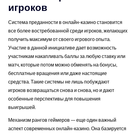
игроков
Система преданности в онлайн-казино становится
все более востребованной среди игроков, желающих
получить максимум от своего игрового опыта.
Участие в данной инициативе дает возможность
участникам накапливать баллы за любую ставку или
матч, которые потом можно обменять на бонусы,
бесплатные вращения или даже настоящие
средства. Такие системы не лишь побуждают
игроков возвращаться снова и снова, но и дают
особенные перспективы для повышения
выигрышей.
Механизм рангов геймеров — еще один важный
аспект современных онлайн-казино. Она базируется