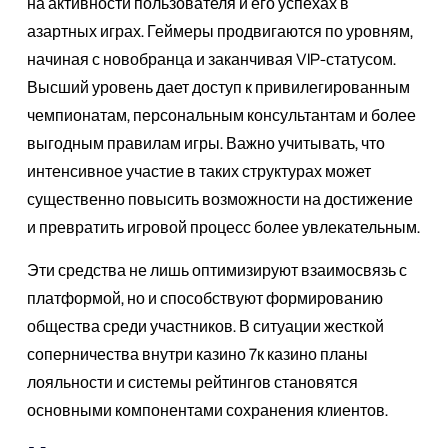
на активности пользователя и его успехах в
азартных играх. Геймеры продвигаются по уровням,
начиная с новобранца и заканчивая VIP-статусом.
Высший уровень дает доступ к привилегированным
чемпионатам, персональным консультантам и более
выгодным правилам игры. Важно учитывать, что
интенсивное участие в таких структурах может
существенно повысить возможности на достижение
и превратить игровой процесс более увлекательным.
Эти средства не лишь оптимизируют взаимосвязь с
платформой, но и способствуют формированию
общества среди участников. В ситуации жесткой
соперничества внутри казино 7к казино планы
лояльности и системы рейтингов становятся
основными компонентами сохранения клиентов.