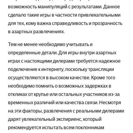
возможность манипуляций с результатами. Данное
сделало такие игры в частности привлекательными
для тех, кому важна справедливость и прозрачность
в азартных развлечениях.
Тем не менее необходимо учитывать и
определенные детали. Для игры внутри азартных
играх с настоящими дилерами требуется надежное
подключение к интернету, поскольку трансляции
осуществляются в высоком качестве. Кроме того
необходимо помнить о возможных задержках в
откликах от крупье или остальных участников из-за
временных различий или качества связи. Несмотря
на эти факторы, развлечения с реальными дилерами
дарят увлекательный экспириенс, который
рекомендуется испытать всем поклонникам