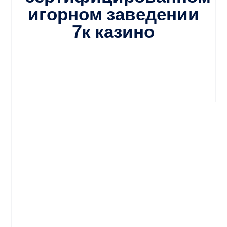
игорном заведении
7к казино