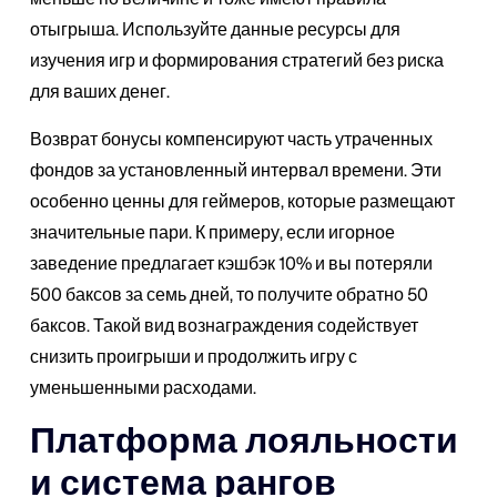
отыгрыша. Используйте данные ресурсы для
изучения игр и формирования стратегий без риска
для ваших денег.
Возврат бонусы компенсируют часть утраченных
фондов за установленный интервал времени. Эти
особенно ценны для геймеров, которые размещают
значительные пари. К примеру, если игорное
заведение предлагает кэшбэк 10% и вы потеряли
500 баксов за семь дней, то получите обратно 50
баксов. Такой вид вознаграждения содействует
снизить проигрыши и продолжить игру с
уменьшенными расходами.
Платформа лояльности
и система рангов