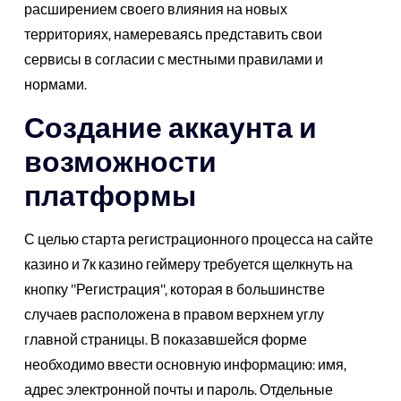
расширением своего влияния на новых
территориях, намереваясь представить свои
сервисы в согласии с местными правилами и
нормами.
Создание аккаунта и
возможности
платформы
С целью старта регистрационного процесса на сайте
казино и 7к казино геймеру требуется щелкнуть на
кнопку "Регистрация", которая в большинстве
случаев расположена в правом верхнем углу
главной страницы. В показавшейся форме
необходимо ввести основную информацию: имя,
адрес электронной почты и пароль. Отдельные