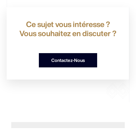
Ce sujet vous intéresse ?
Vous souhaitez en discuter ?
Contactez-Nous