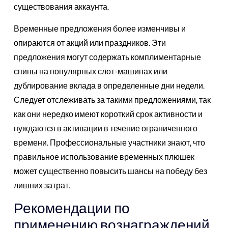
существования аккаунта.
Временные предложения более изменчивы и
опираются от акций или праздников. Эти
предложения могут содержать комплиментарные
спины на популярных слот-машинах или
дублирование вклада в определенные дни недели.
Следует отслеживать за такими предложениями, так
как они нередко имеют короткий срок активности и
нуждаются в активации в течение ограниченного
времени. Профессиональные участники знают, что
правильное использование временных плюшек
может существенно повысить шансы на победу без
лишних затрат.
Рекомендации по
применению вознаграждений