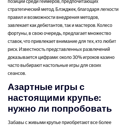
позиции среди геймеров, предпочитающих
стратегический метод. Блэкджек, благодаря легкости
правил и возможности внедрения методов,
завлекает как дебютантов, так и мастеров. Колесо
фортуны, в свою очередь, предлагает множество
ставок, что привлекает внимание для тех, кто любит
риск. Известность представленных развлечений
доказывается цифрами: около 30% игроков казино
часто выбирают настольные игры для своих
сеансов.
Азартные игры с
настоящими крупье:
нужно ли попробовать
Забавы с живыми крупье приобретают все более