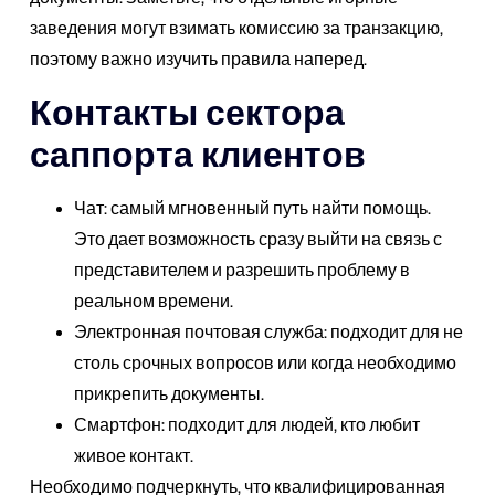
заведения могут взимать комиссию за транзакцию,
поэтому важно изучить правила наперед.
Контакты сектора
саппорта клиентов
Чат: самый мгновенный путь найти помощь.
Это дает возможность сразу выйти на связь с
представителем и разрешить проблему в
реальном времени.
Электронная почтовая служба: подходит для не
столь срочных вопросов или когда необходимо
прикрепить документы.
Смартфон: подходит для людей, кто любит
живое контакт.
Необходимо подчеркнуть, что квалифицированная