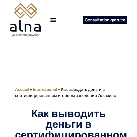
Consultation gratuite
reprise d’entreprise
Accueil
»
International
»
Как выводить деньги в
сертифицированном игорном заведении 7к казино
Как выводить
деньги в
сертифицированном