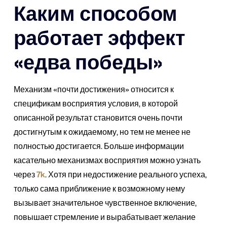
Каким способом
работает эффект
«едва победы»
Механизм «почти достижения» относится к
спецификам восприятия условия, в которой
описанной результат становится очень почти
достигнутым к ожидаемому, но тем не менее не
полностью достигается. Больше информации
касательно механизмах восприятия можно узнать
через
7k
. Хотя при недостижение реального успеха,
только сама приближение к возможному нему
вызывает значительное чувственное включение,
повышает стремление и вырабатывает желание