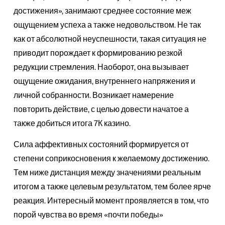
достижения», занимают среднее состояние меж
ощущением успеха а также недовольством. Не так
как от абсолютной неуспешности, такая ситуация не
приводит порождает к формированию резкой
редукции стремления. Наоборот, она вызывает
ощущение ожидания, внутреннего напряжения и
личной собранности. Возникает намерение
повторить действие, с целью довести начатое а
также добиться итога 7К казино.
Сила аффективных состояний формируется от
степени соприкосновения к желаемому достижению.
Тем ниже дистанция между значениями реальным
итогом а также целевым результатом, тем более ярче
реакция. Интересный момент проявляется в том, что
порой чувства во время «почти победы»