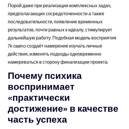
Порой даже при реализации комплексных задач,
предполагающих сосредоточенности а также
последовательности, появление временных
результатов, почти равных к идеалу, стимулирует
дальнейшую работу. Подобная модель восприятия
7k casino создаёт намерение изучать личные
действия, изменять подходы одновременно
намереваться в сторону финализации проекта.
Почему психика
воспринимает
«практически
достижение» в качестве
часть успеха