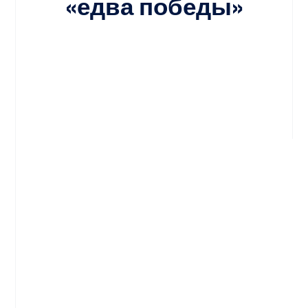
«едва победы»