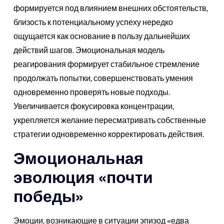
формируется под влиянием внешних обстоятельств,
близость к потенциальному успеху нередко
ощущается как основание в пользу дальнейших
действий шагов. Эмоциональная модель
реагирования формирует стабильное стремление
продолжать попытки, совершенствовать умения
одновременно проверять новые подходы.
Увеличивается фокусировка концентрации,
укрепляется желание пересматривать собственные
стратегии одновременно корректировать действия.
Эмоциональная
эволюция «почти
победы»
Эмоции, возникающие в ситуации эпизод «едва