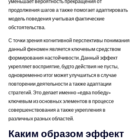
уменьшает вероятность прекращения от
продолжения шагов а также помогает адаптировать
модель поведения учитывая фактические
обстоятельства.
С точки зрения когнитивной перспективы понимания
данный феномен является ключевым средством
формирования настойчивости. Данный эффект
укрепляет восприятие, будто действия не пусты,
одновременно итог может улучшиться в случае
повторении деятельности а также адаптации
стратегий. Это делает именно «едва победу»
ключевым из основных элементов в процессе
совершенствования а также укрепления в
различных разных областей.
Каким образом эффект