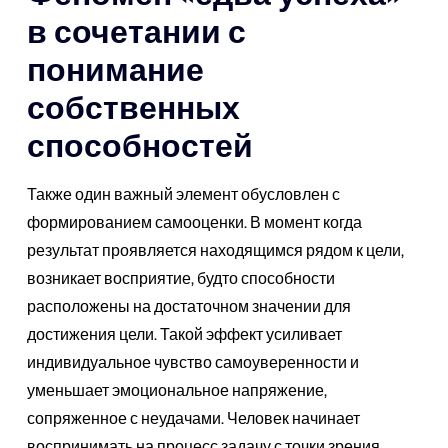
в сочетании с
понимание
собственных
способностей
Также один важный элемент обусловлен с
формированием самооценки. В момент когда
результат проявляется находящимся рядом к цели,
возникает восприятие, будто способности
расположены на достаточном значении для
достижения цели. Такой эффект усиливает
индивидуальное чувство самоуверенности и
уменьшает эмоциональное напряжение,
сопряженное с неудачами. Человек начинает
воспринимать на процесс задачу с точки зрения