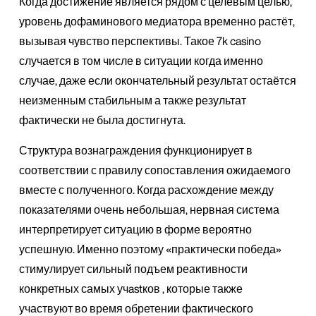
Когда достижение является рядом с целевым целью,
уровень дофаминового медиатора временно растёт,
вызывая чувство перспективы. Такое 7k casino
случается в том числе в ситуации когда именно
случае, даже если окончательный результат остаётся
неизменным стабильным а также результат
фактически не была достигнута.
Структура вознаграждения функционирует в
соответствии с правилу сопоставления ожидаемого
вместе с полученного. Когда расхождение между
показателями очень небольшая, нервная система
интерпретирует ситуацию в форме вероятно
успешную. Именно поэтому «практически победа»
стимулирует сильный подъем реактивности
конкретных самых учastков , которые также
участвуют во время обретении фактического