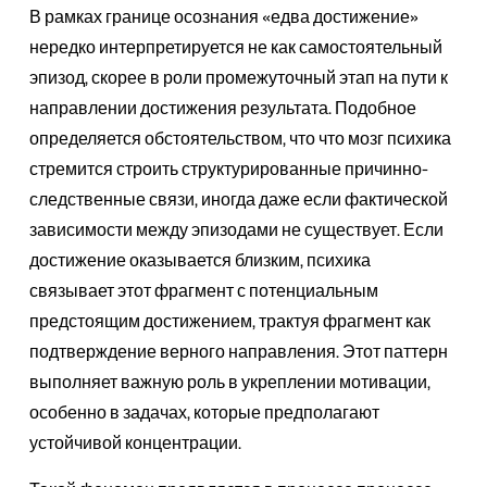
В рамках границе осознания «едва достижение»
нередко интерпретируется не как самостоятельный
эпизод, скорее в роли промежуточный этап на пути к
направлении достижения результата. Подобное
определяется обстоятельством, что что мозг психика
стремится строить структурированные причинно-
следственные связи, иногда даже если фактической
зависимости между эпизодами не существует. Если
достижение оказывается близким, психика
связывает этот фрагмент с потенциальным
предстоящим достижением, трактуя фрагмент как
подтверждение верного направления. Этот паттерн
выполняет важную роль в укреплении мотивации,
особенно в задачах, которые предполагают
устойчивой концентрации.