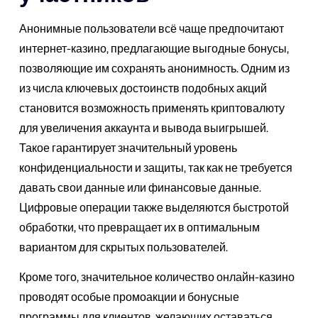
Анонимные пользователи всё чаще предпочитают
интернет-казино, предлагающие выгодные бонусы,
позволяющие им сохранять анонимность. Одним из
из числа ключевых достоинств подобных акций
становится возможность применять криптовалюту
для увеличения аккаунта и вывода выигрышей.
Такое гарантирует значительный уровень
конфиденциальности и защиты, так как не требуется
давать свои данные или финансовые данные.
Цифровые операции также выделяются быстротой
обработки, что превращает их в оптимальным
вариантом для скрытых пользователей.
Кроме того, значительное количество онлайн-казино
проводят особые промоакции и бонусные
программы для клиентов, желающих оставаться