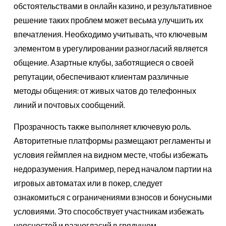
обстоятельствами в онлайн казино, и результативное
решение таких проблем может весьма улучшить их
впечатления. Необходимо учитывать, что ключевым
элементом в урегулировании разногласий является
общение. Азартные клубы, заботящиеся о своей
репутации, обеспечивают клиентам различные
методы общения: от живых чатов до телефонных
линий и почтовых сообщений.
Прозрачность также выполняет ключевую роль.
Авторитетные платформы размещают регламенты и
условия геймплея на видном месте, чтобы избежать
недоразумения. Например, перед началом партии на
игровых автоматах или в покер, следует
ознакомиться с ограничениями взносов и бонусными
условиями. Это способствует участникам избежать
неясностей и разногласий в грядущем.