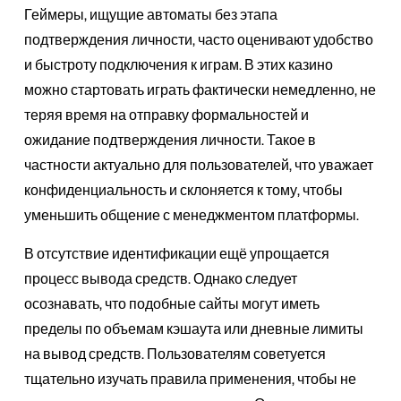
Геймеры, ищущие автоматы без этапа
подтверждения личности, часто оценивают удобство
и быстроту подключения к играм. В этих казино
можно стартовать играть фактически немедленно, не
теряя время на отправку формальностей и
ожидание подтверждения личности. Такое в
частности актуально для пользователей, что уважает
конфиденциальность и склоняется к тому, чтобы
уменьшить общение с менеджментом платформы.
В отсутствие идентификации ещё упрощается
процесс вывода средств. Однако следует
осознавать, что подобные сайты могут иметь
пределы по объемам кэшаута или дневные лимиты
на вывод средств. Пользователям советуется
тщательно изучать правила применения, чтобы не