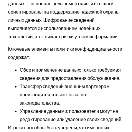
данных — основная цель номер один, и все шаги
ориентированы на поддержание надежной охраны
личных данных. Шифрование сведений
выполняется с использованием новейших
технологий, что снижает риски утечки информации.
Ключевые элементы политики конфиденциальности
содержат:
Сбор и применение данных: только требуемая
сведения для предоставления обслуживания.
Трансфер сведений внешним партнёрам:
производится только согласно
законодательства.
Управление данными: пользователи могут на
редактирование или удаление своих сведений.
Игроки способны быть уверены, что именно их