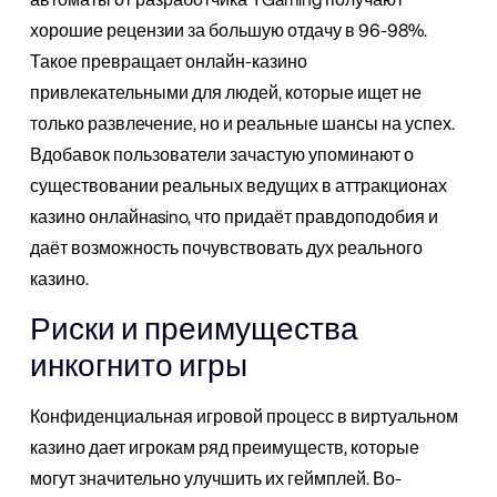
хорошие рецензии за большую отдачу в 96-98%.
Такое превращает онлайн-казино
привлекательными для людей, которые ищет не
только развлечение, но и реальные шансы на успех.
Вдобавок пользователи зачастую упоминают о
существовании реальных ведущих в аттракционах
казино онлайнasino, что придаёт правдоподобия и
даёт возможность почувствовать дух реального
казино.
Риски и преимущества
инкогнито игры
Конфиденциальная игровой процесс в виртуальном
казино дает игрокам ряд преимуществ, которые
могут значительно улучшить их геймплей. Во-