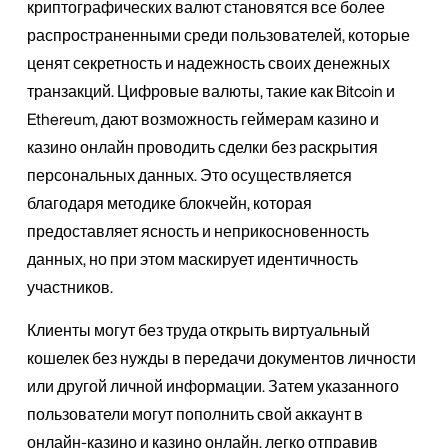
криптографических валют становятся все более
распространенными среди пользователей, которые
ценят секретность и надежность своих денежных
транзакций. Цифровые валюты, такие как Bitcoin и
Ethereum, дают возможность геймерам казино и
казино онлайн проводить сделки без раскрытия
персональных данных. Это осуществляется
благодаря методике блокчейн, которая
предоставляет ясность и неприкосновенность
данных, но при этом маскирует идентичность
участников.
Клиенты могут без труда открыть виртуальный
кошелек без нужды в передачи документов личности
или другой личной информации. Затем указанного
пользователи могут пополнить свой аккаунт в
онлайн-казино и казино онлайн, легко отправив