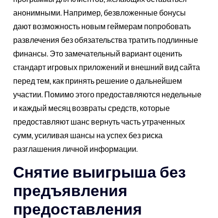
анонимными. Например, безвложенные бонусы
дают возможность новым геймерам попробовать
развлечения без обязательства тратить подлинные
финансы. Это замечательный вариант оценить
стандарт игровых приложений и внешний вид сайта
перед тем, как принять решение о дальнейшем
участии. Помимо этого предоставляются недельные
и каждый месяц возвраты средств, которые
предоставляют шанс вернуть часть утраченных
сумм, усиливая шансы на успех без риска
разглашения личной информации.
Снятие выигрыша без
предъявления
предоставления