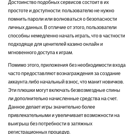
Достоинство подобных сервисов состоит в их
простоте и доступности: пользователю не нужно
помнить пароли или волноваться о безопасности
личных данных. В отличие от этого, пользователи
способны немедленно начать играть, что в частности
подходяще для ценителей казино онлайн и
мгновенного доступа к играм.
Помимо этого, приложения без необходимости входа
часто предоставляют вознаграждения за создание
аккаунта либо начальный взнос, что манит новичков.
Эти плюшки могут включать безвозмездные спины
ли дополнительно начисленные средства на счет.
Данное делает игры значительно более
привлекательными и увеличивает возможности на
выигрыш без потребности в затяжных
регистрационных процедур.