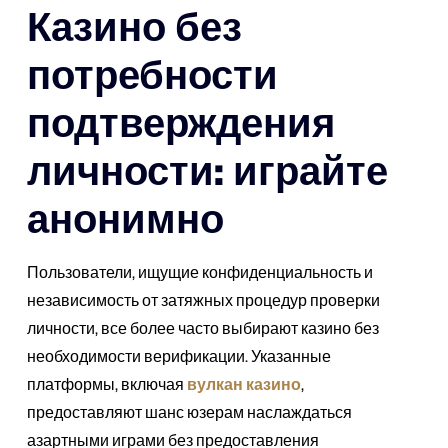
Казино без
потребности
подтверждения
личности: играйте
анонимно
Пользователи, ищущие конфиденциальность и
независимость от затяжных процедур проверки
личности, все более часто выбирают казино без
необходимости верификации. Указанные
платформы, включая
вулкан казино
,
предоставляют шанс юзерам наслаждаться
азартными играми без предоставления