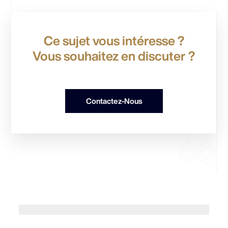
Ce sujet vous intéresse ?
Vous souhaitez en discuter ?
Contactez-Nous