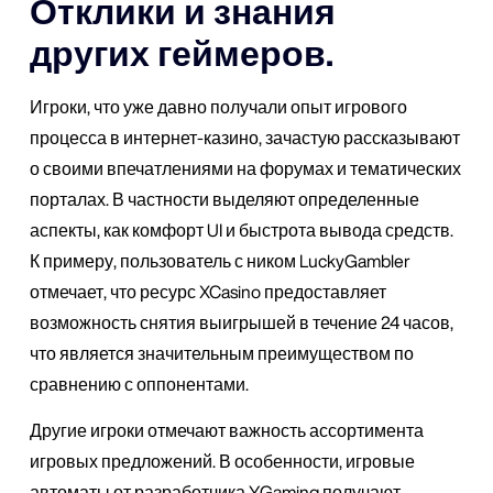
Отклики и знания
других геймеров.
Игроки, что уже давно получали опыт игрового
процесса в интернет-казино, зачастую рассказывают
о своими впечатлениями на форумах и тематических
порталах. В частности выделяют определенные
аспекты, как комфорт UI и быстрота вывода средств.
К примеру, пользователь с ником LuckyGambler
отмечает, что ресурс XCasino предоставляет
возможность снятия выигрышей в течение 24 часов,
что является значительным преимуществом по
сравнению с оппонентами.
Другие игроки отмечают важность ассортимента
игровых предложений. В особенности, игровые
автоматы от разработчика YGaming получают