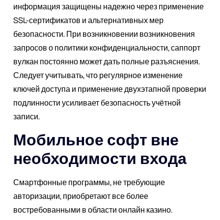
информация защищены надежно через применение
SSL-сертификатов и альтернативных мер
безопасности. При возникновении возникновения
запросов о политики конфиденциальности, саппорт
вулкан постоянно может дать полные разъяснения.
Следует учитывать, что регулярное изменение
ключей доступа и применение двухэтапной проверки
подлинности усиливает безопасность учётной
записи.
Мобильное софт вне
необходимости входа
Смартфонные программы, не требующие
авторизации, приобретают все более
востребованными в области онлайн казино.