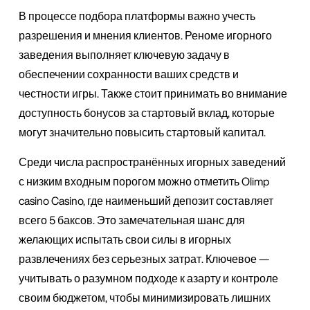
В процессе подбора платформы важно учесть
разрешения и мнения клиентов. Реноме игорного
заведения выполняет ключевую задачу в
обеспечении сохранности ваших средств и
честности игры. Также стоит принимать во внимание
доступность бонусов за стартовый вклад, которые
могут значительно повысить стартовый капитал.
Среди числа распространённых игорных заведений
с низким входным порогом можно отметить Olimp
casino Casino, где наименьший депозит составляет
всего 5 баксов. Это замечательная шанс для
желающих испытать свои силы в игорных
развлечениях без серьезных затрат. Ключевое —
учитывать о разумном подходе к азарту и контроле
своим бюджетом, чтобы минимизировать лишних