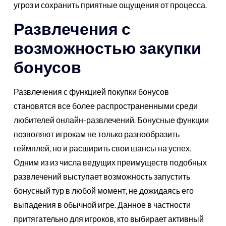
угроз и сохранить приятные ощущения от процесса.
Развлечения с
возможностью закупки
бонусов
Развлечения с функцией покупки бонусов
становятся все более распространенными среди
любителей онлайн-развлечений. Бонусные функции
позволяют игрокам не только разнообразить
геймплей, но и расширить свои шансы на успех.
Одним из из числа ведущих преимуществ подобных
развлечений выступает возможность запустить
бонусный тур в любой момент, не дожидаясь его
выпадения в обычной игре. Данное в частности
притягательно для игроков, кто выбирает активный