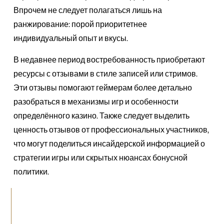
Впрочем не следует полагаться лишь на
ранжирование: порой приоритетнее
индивидуальный опыт и вкусы.
В недавнее период востребованность приобретают
ресурсы с отзывами в стиле записей или стримов.
Эти отзывы помогают геймерам более детально
разобраться в механизмы игр и особенности
определённого казино. Также следует выделить
ценность отзывов от профессиональных участников,
что могут поделиться инсайдерской информацией о
стратегии игры или скрытых нюансах бонусной
политики.