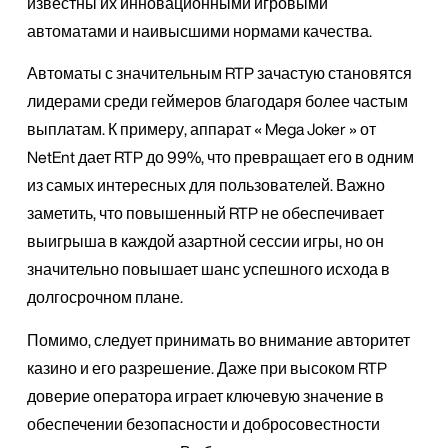
известны их инновационными игровыми
автоматами и наивысшими нормами качества.
Автоматы с значительным RTP зачастую становятся
лидерами среди геймеров благодаря более частым
выплатам. К примеру, аппарат « Mega Joker » от
NetEnt дает RTP до 99%, что превращает его в одним
из самых интересных для пользователей. Важно
заметить, что повышенный RTP не обеспечивает
выигрыша в каждой азартной сессии игры, но он
значительно повышает шанс успешного исхода в
долгосрочном плане.
Помимо, следует принимать во внимание авторитет
казино и его разрешение. Даже при высоком RTP
доверие оператора играет ключевую значение в
обеспечении безопасности и добросовестности