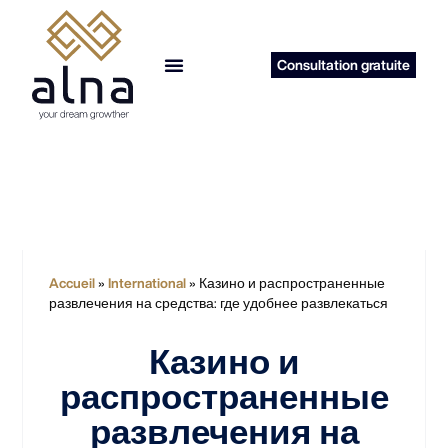
Consultation gratuite
reprise d’entreprise
Accueil
»
International
»
Казино и распространенные
развлечения на средства: где удобнее развлекаться
Казино и
распространенные
развлечения на