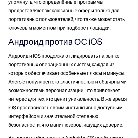
упомянуть, что определённые программы
предоставляют эксклюзивные оферы только для
портативных пользователей, что также может стать
ключевым моментом при подборе площадки.
Андроид против ОС iOS
Андроид и iOS продолжают лидировать на рынке
портативных операционных систем, каждая из
которых обеспечивает особенные плюсы и минусы.
Android популярен его эластичностью и обширными
возможностями персонализации, что привлекает
интерес для тех, кто ценит уникальность. В же время
iOS прославилась своим инстинктивно доступным
интерфейсом и значительной степенью
безопасности, что манит юзеров, ищущих доверие.
Во время выбора между Android и iOS необходимо