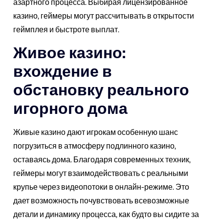
азартного процесса. Выбирая лицензированное
казино, геймеры могут рассчитывать в открытости
геймплея и быстроте выплат.
Живое казино:
вхождение в
обстановку реального
игорного дома
Живые казино дают игрокам особенную шанс
погрузиться в атмосферу подлинного казино,
оставаясь дома. Благодаря современных техник,
геймеры могут взаимодействовать с реальными
крупье через видеопотоки в онлайн-режиме. Это
дает возможность почувствовать всевозможные
детали и динамику процесса, как будто вы сидите за