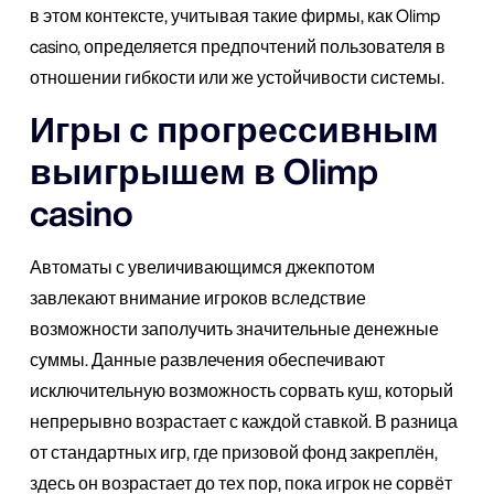
в этом контексте, учитывая такие фирмы, как Olimp
casino, определяется предпочтений пользователя в
отношении гибкости или же устойчивости системы.
Игры с прогрессивным
выигрышем в Olimp
casino
Автоматы с увеличивающимся джекпотом
завлекают внимание игроков вследствие
возможности заполучить значительные денежные
суммы. Данные развлечения обеспечивают
исключительную возможность сорвать куш, который
непрерывно возрастает с каждой ставкой. В разница
от стандартных игр, где призовой фонд закреплён,
здесь он возрастает до тех пор, пока игрок не сорвёт