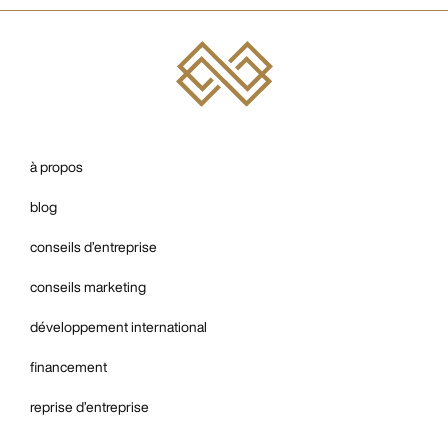
à propos
blog
conseils d’entreprise
conseils marketing
développement international
financement
reprise d’entreprise