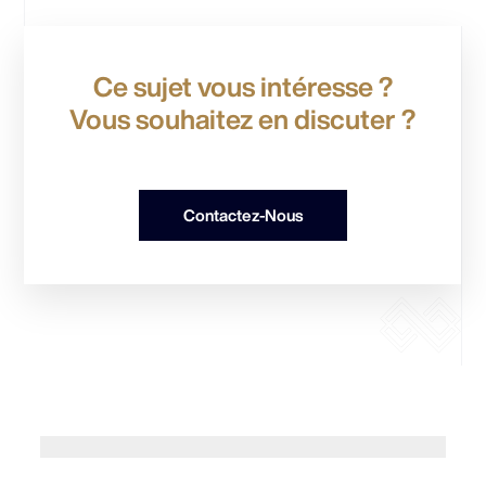
Ce sujet vous intéresse ?
Vous souhaitez en discuter ?
Contactez-Nous