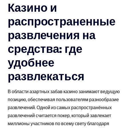
Казино и
распространенные
развлечения на
средства: где
удобнее
развлекаться
В области азартных забав казино занимают ведущую
позицию, обеспечивая пользователям разнообразие
развлечений. Одной из самых распространённых
развлечений считается покер, который завлекает
миллионы участников по всему свету благодаря