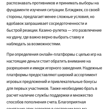
распознавать противников и принимать выборы на
фундаменте изучения ситуации. Блэкджек, со своей
стороны, предлагает менее сложные условия, но
вдобавок запрашивает сосредоточенности и
быстрой реакции. Казино-рулетка — это развлечение
на удачу, где важно верно выбрать ставку и
наблюдать за возможностями.
При определения онлайн-платформы с целью игр на
настоящие деньги стоит обратить внимание на
разрешения и имидж игорного заведения. Надежные
платформы предоставляют широкий ассортимент
игровых предложений и привлекательные бонусы
для первых участников. Также необходимо брать в
расчет наличие службы поддержки и множество
способов пополнения счета. Благоприятная
сочетание этих аспектов в состоянии весьма