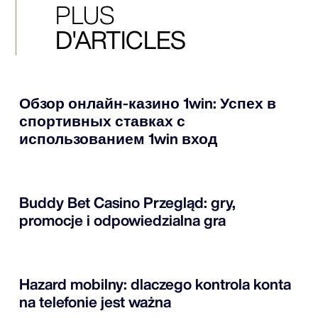
PLUS
D'ARTICLES
Обзор онлайн-казино 1win: Успех в
спортивных ставках с
использованием 1win вход
Buddy Bet Casino Przegląd: gry,
promocje i odpowiedzialna gra
Hazard mobilny: dlaczego kontrola konta
na telefonie jest ważna