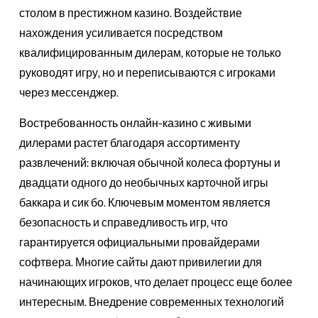
столом в престижном казино. Воздействие
нахождения усиливается посредством
квалифицированным дилерам, которые не только
руководят игру, но и переписываются с игроками
через мессенджер.
Востребованность онлайн-казино с живыми
дилерами растет благодаря ассортименту
развлечений: включая обычной колеса фортуны и
двадцати одного до необычных карточной игры
баккара и сик бо. Ключевым моментом является
безопасность и справедливость игр, что
гарантируется официальными провайдерами
софтвера. Многие сайты дают привилегии для
начинающих игроков, что делает процесс еще более
интересным. Внедрение современных технологий