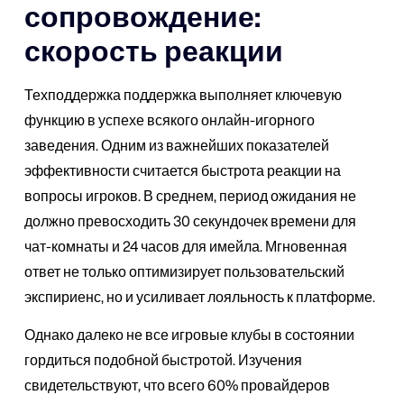
сопровождение:
скорость реакции
Техподдержка поддержка выполняет ключевую
функцию в успехе всякого онлайн-игорного
заведения. Одним из важнейших показателей
эффективности считается быстрота реакции на
вопросы игроков. В среднем, период ожидания не
должно превосходить 30 секундочек времени для
чат-комнаты и 24 часов для имейла. Мгновенная
ответ не только оптимизирует пользовательский
экспириенс, но и усиливает лояльность к платформе.
Однако далеко не все игровые клубы в состоянии
гордиться подобной быстротой. Изучения
свидетельствуют, что всего 60% провайдеров