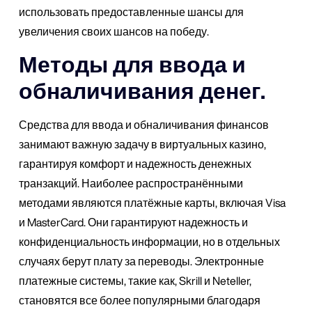
использовать предоставленные шансы для
увеличения своих шансов на победу.
Методы для ввода и
обналичивания денег.
Средства для ввода и обналичивания финансов
занимают важную задачу в виртуальных казино,
гарантируя комфорт и надежность денежных
транзакций. Наиболее распространёнными
методами являются платёжные карты, включая Visa
и MasterCard. Они гарантируют надежность и
конфиденциальность информации, но в отдельных
случаях берут плату за переводы. Электронные
платежные системы, такие как, Skrill и Neteller,
становятся все более популярными благодаря