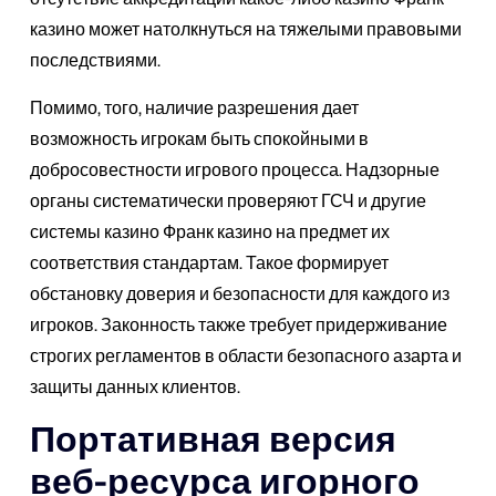
казино может натолкнуться на тяжелыми правовыми
последствиями.
Помимо, того, наличие разрешения дает
возможность игрокам быть спокойными в
добросовестности игрового процесса. Надзорные
органы систематически проверяют ГСЧ и другие
системы казино Франк казино на предмет их
соответствия стандартам. Такое формирует
обстановку доверия и безопасности для каждого из
игроков. Законность также требует придерживание
строгих регламентов в области безопасного азарта и
защиты данных клиентов.
Портативная версия
веб-ресурса игорного