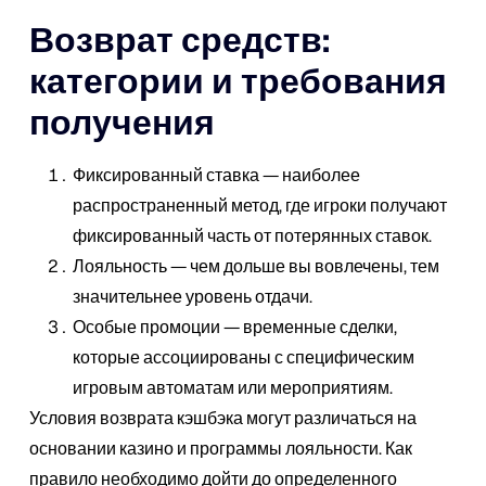
Возврат средств:
категории и требования
получения
Фиксированный ставка — наиболее
распространенный метод, где игроки получают
фиксированный часть от потерянных ставок.
Лояльность — чем дольше вы вовлечены, тем
значительнее уровень отдачи.
Особые промоции — временные сделки,
которые ассоциированы с специфическим
игровым автоматам или мероприятиям.
Условия возврата кэшбэка могут различаться на
основании казино и программы лояльности. Как
правило необходимо дойти до определенного