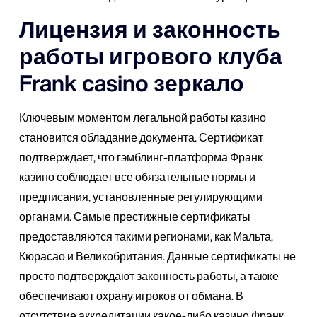
Лицензия и законность
работы игрового клуба
Frank casino зеркало
Ключевым моментом легальной работы казино
становится обладание документа. Сертификат
подтверждает, что гэмблинг-платформа Франк
казино соблюдает все обязательные нормы и
предписания, установленные регулирующими
органами. Самые престижные сертификаты
предоставляются такими регионами, как Мальта,
Кюрасао и Великобритания. Данные сертификаты не
просто подтверждают законность работы, а также
обеспечивают охрану игроков от обмана. В
отсутствие аккредитации какое-либо казино Франк