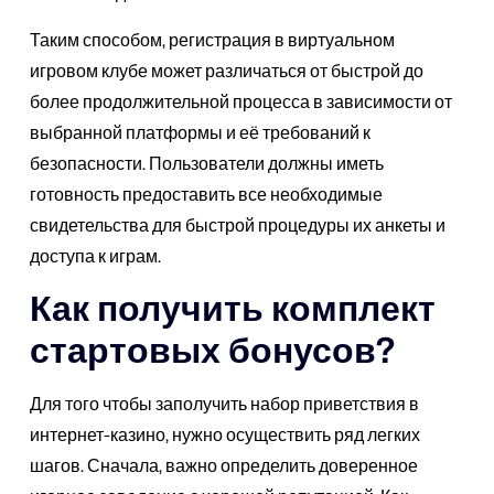
Таким способом, регистрация в виртуальном
игровом клубе может различаться от быстрой до
более продолжительной процесса в зависимости от
выбранной платформы и её требований к
безопасности. Пользователи должны иметь
готовность предоставить все необходимые
свидетельства для быстрой процедуры их анкеты и
доступа к играм.
Как получить комплект
стартовых бонусов?
Для того чтобы заполучить набор приветствия в
интернет-казино, нужно осуществить ряд легких
шагов. Сначала, важно определить доверенное