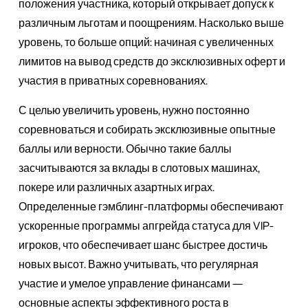
положения участника, который открывает допуск к
различным льготам и поощрениям. Насколько выше
уровень, то больше опций: начиная с увеличенных
лимитов на вывод средств до эксклюзивных оферт и
участия в приватных соревнованиях.
С целью увеличить уровень, нужно постоянно
соревноваться и собирать эксклюзивные опытные
баллы или верности. Обычно такие баллы
засчитываются за вклады в слотовых машинах,
покере или различных азартных играх.
Определенные гэмблинг-платформы обеспечивают
ускоренные программы апгрейда статуса для VIP-
игроков, что обеспечивает шанс быстрее достичь
новых высот. Важно учитывать, что регулярная
участие и умелое управление финансами —
основные аспекты эффективного роста в