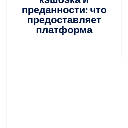
преданности: что
предоставляет
платформа