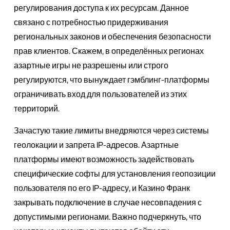
регулирования доступа к их ресурсам. Данное
связано с потребностью придерживания
региональных законов и обеспечения безопасности
прав клиентов. Скажем, в определённых регионах
азартные игры не разрешены или строго
регулируются, что вынуждает гэмблинг-платформы
ограничивать вход для пользователей из этих
территорий.
Зачастую такие лимиты внедряются через системы
геолокации и запрета IP-адресов. Азартные
платформы имеют возможность задействовать
специфические софты для установления геопозиции
пользователя по его IP-адресу, и Казино Франк
закрывать подключение в случае несовпадения с
допустимыми регионами. Важно подчеркнуть, что