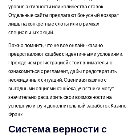
уровня активности или количества ставок.
Отдельные сайты предлагают бонусный возврат
лишь на конкретные слоты или в рамках
специальных акций.
Важно помнить, что не все онлайн-казино
предоставляют кэшбек с идентичными условиями.
Прежде чем регистрацией стоит внимательно
ознакомиться с регламент, дабы предотвратить
неожиданных ситуаций. Оценивая казино с
выгодными опциями кэшбека, участники могут
значительно расширить свои возможности на
успешную игру и дополнительный заработок Казино
Франк.
Система верности с