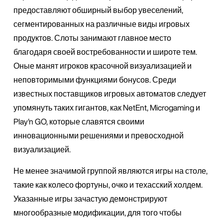
предоставляют обширный выбор увеселений,
сегментированных на различные виды игровых
продуктов. Слоты занимают главное место
благодаря своей востребованности и широте тем.
Оные манят игроков красочной визуализацией и
неповторимыми функциями бонусов. Среди
известных поставщиков игровых автоматов следует
упомянуть таких гигантов, как NetEnt, Microgaming и
Play'n GO, которые славятся своими
инновационными решениями и превосходной
визуализацией.
Не менее значимой группой являются игры на столе,
такие как колесо фортуны, очко и техасский холдем.
Указанные игры зачастую демонстрируют
многообразные модификации, для того чтобы