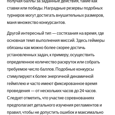
получая баллы за заданные действия, такие как
ставки или победы. Наградные резервы подобных
турниров могут достигать внушительных размеров,
маня множество конкурсантов.
Другой интересный тип — состязания на время, где
основная темп выполнения миссий. Здесь геймеры
обязаны как можно более скорее достичь
установленных задач, к примеру, осуществить
определенное количество раскруток или собрать
требуемое число баллов. Подобные конкурсы
стимулируют к более энергичной динамичной
геймплею и часто имеют фиксированное время
проведения — от нескольких часов до 24 часов.
Следует отметить, что участие соревнованиях
предполагает детального изучения регламентов и
правил, чтобы не допустить ошибок и максимально