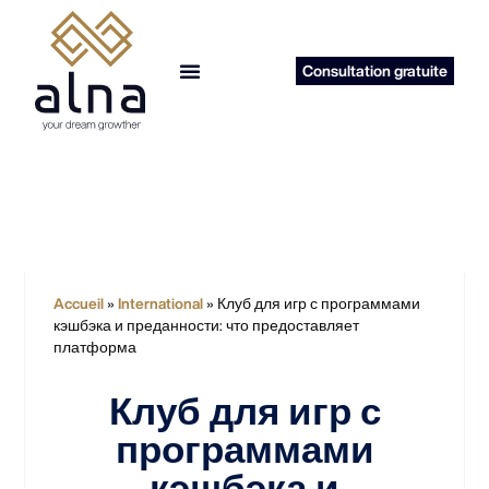
Consultation gratuite
reprise d’entreprise
Accueil
»
International
»
Клуб для игр с программами
кэшбэка и преданности: что предоставляет
платформа
Клуб для игр с
программами
кэшбэка и