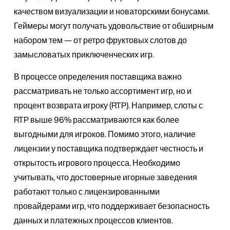
качеством визуализации и новаторскими бонусами.
Геймеры могут получать удовольствие от обширным
набором тем — от ретро фруктовых слотов до
замысловатых приключенческих игр.
В процессе определения поставщика важно
рассматривать не только ассортимент игр, но и
процент возврата игроку (RTP). Например, слоты с
RTP выше 96% рассматриваются как более
выгодными для игроков. Помимо этого, наличие
лицензии у поставщика подтверждает честность и
открытость игрового процесса. Необходимо
учитывать, что достоверные игорные заведения
работают только с лицензированными
провайдерами игр, что поддерживает безопасность
данных и платежных процессов клиентов.