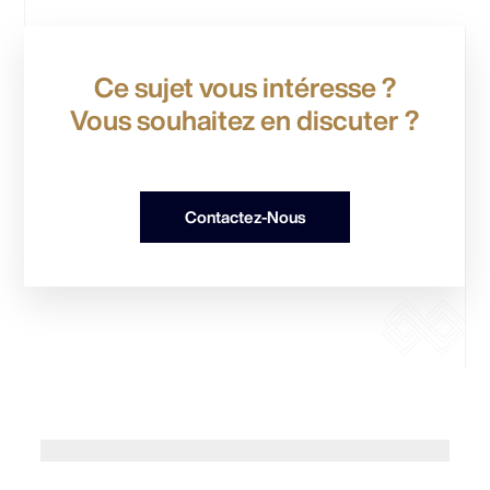
Ce sujet vous intéresse ?
Vous souhaitez en discuter ?
Contactez-Nous