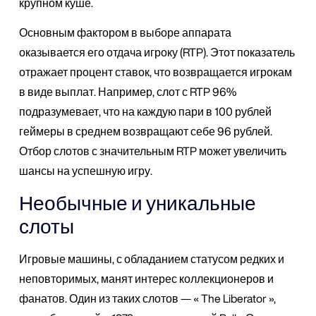
крупном куше.
Основным фактором в выборе аппарата
оказывается его отдача игроку (RTP). Этот показатель
отражает процент ставок, что возвращается игрокам
в виде выплат. Например, слот с RTP 96%
подразумевает, что на каждую пари в 100 рублей
геймеры в среднем возвращают себе 96 рублей.
Отбор слотов с значительным RTP может увеличить
шансы на успешную игру.
Необычные и уникальные
слоты
Игровые машины, с обладанием статусом редких и
неповторимых, манят интерес коллекционеров и
фанатов. Один из таких слотов — « The Liberator »,