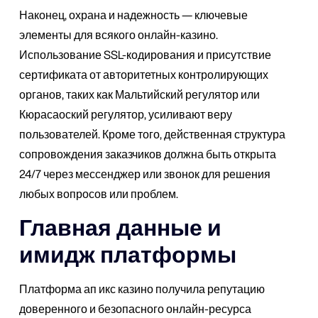
Наконец, охрана и надежность — ключевые
элементы для всякого онлайн-казино.
Использование SSL-кодирования и присутствие
сертификата от авторитетных контролирующих
органов, таких как Мальтийский регулятор или
Кюрасаоский регулятор, усиливают веру
пользователей. Кроме того, действенная структура
сопровождения заказчиков должна быть открыта
24/7 через мессенджер или звонок для решения
любых вопросов или проблем.
Главная данные и
имидж платформы
Платформа ап икс казино получила репутацию
доверенного и безопасного онлайн-ресурса