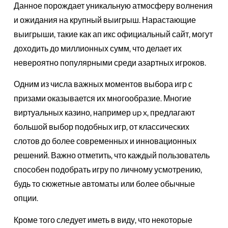
Данное порождает уникальную атмосферу волнения
и ожидания на крупный выигрыш. Нарастающие
выигрыши, такие как ап икс официальный сайт, могут
доходить до миллионных сумм, что делает их
невероятно популярными среди азартных игроков.
Одним из числа важных моментов выбора игр с
призами оказывается их многообразие. Многие
виртуальных казино, например up x, предлагают
большой выбор подобных игр, от классических
слотов до более современных и инновационных
решений. Важно отметить, что каждый пользователь
способен подобрать игру по личному усмотрению,
будь то сюжетные автоматы или более обычные
опции.
Кроме того следует иметь в виду, что некоторые