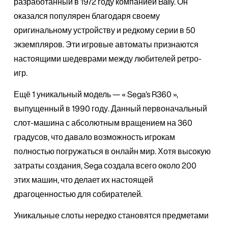
разработанный в 1972 году компанией Bally. Он
оказался популярен благодаря своему
оригинальному устройству и редкому серии в 50
экземпляров. Эти игровые автоматы признаются
настоящими шедеврами между любителей ретро-
игр.
Ещё 1 уникальный модель — « Sega’s R360 »,
выпущенный в 1990 году. Данный первоначальный
слот-машина с абсолютным вращением на 360
градусов, что давало возможность игрокам
полностью погружаться в онлайн мир. Хотя высокую
затраты создания, Sega создала всего около 200
этих машин, что делает их настоящей
драгоценностью для собирателей.
Уникальные слоты нередко становятся предметами