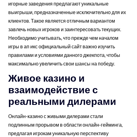
игорные заведения предлагают уникальные
выигрыши, предназначенные исключительно для их
клиентов. Такое является отличным вариантом
завлечь новых игроков и заинтересовать текущих.
Необходимо учитывать, что прежде чем началом
игры в ап икс официальный сайт важно изучить
правилами и условиями данного джекпота, чтобы
максимально увеличить свои шансы на победу.
Живое казино и
взаимодействие с
реальными дилерами
Онлайн-казино с живыми дилерами стали
подлинным прорывом в области онлайн-гейминга,
предлагая игрокам уникальную перспективу