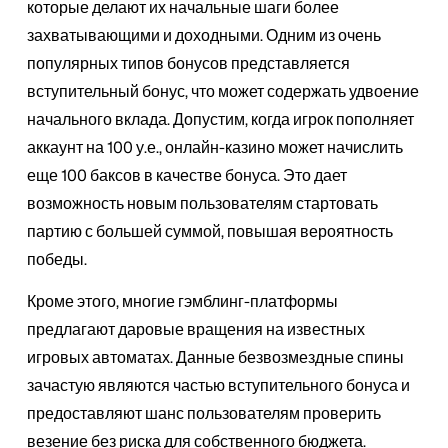
которые делают их начальные шаги более
захватывающими и доходными. Одним из очень
популярных типов бонусов представляется
вступительный бонус, что может содержать удвоение
начального вклада. Допустим, когда игрок пополняет
аккаунт на 100 у.е., онлайн-казино может начислить
еще 100 баксов в качестве бонуса. Это дает
возможность новым пользователям стартовать
партию с большей суммой, повышая вероятность
победы.
Кроме этого, многие гэмблинг-платформы
предлагают даровые вращения на известных
игровых автоматах. Данные безвозмездные спины
зачастую являются частью вступительного бонуса и
предоставляют шанс пользователям проверить
везение без риска для собственного бюджета.