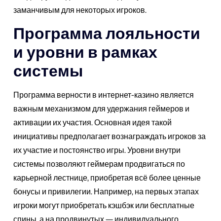
заманчивым для некоторых игроков.
Программа лояльности
и уровни в рамках
системы
Программа верности в интернет-казино является
важным механизмом для удержания геймеров и
активации их участия. Основная идея такой
инициативы предполагает вознаграждать игроков за
их участие и постоянство игры. Уровни внутри
системы позволяют геймерам продвигаться по
карьерной лестнице, приобретая всё более ценные
бонусы и привилегии. Например, на первых этапах
игроки могут приобретать кэшбэк или бесплатные
спины, а на продвинутых — индивидуального