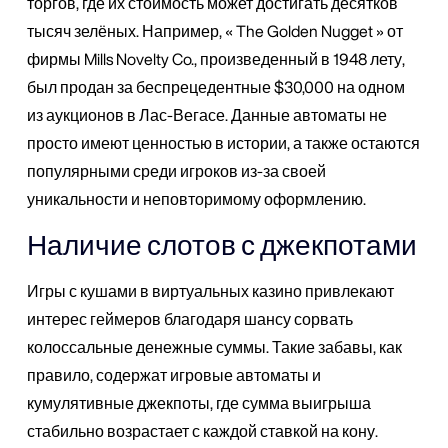
торгов, где их стоимость может достигать десятков
тысяч зелёных. Например, « The Golden Nugget » от
фирмы Mills Novelty Co., произведенный в 1948 лету,
был продан за беспрецедентные $30,000 на одном
из аукционов в Лас-Вегасе. Данные автоматы не
просто имеют ценностью в истории, а также остаются
популярными среди игроков из-за своей
уникальности и неповторимому оформлению.
Наличие слотов с джекпотами
Игры с кушами в виртуальных казино привлекают
интерес геймеров благодаря шансу сорвать
колоссальные денежные суммы. Такие забавы, как
правило, содержат игровые автоматы и
кумулятивные джекпоты, где сумма выигрыша
стабильно возрастает с каждой ставкой на кону.