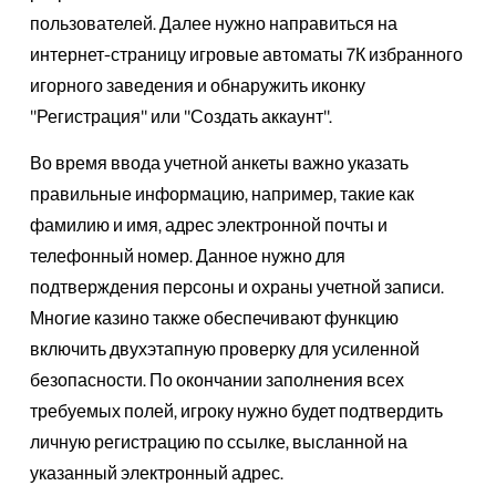
пользователей. Далее нужно направиться на
интернет-страницу игровые автоматы 7К избранного
игорного заведения и обнаружить иконку
"Регистрация" или "Создать аккаунт".
Во время ввода учетной анкеты важно указать
правильные информацию, например, такие как
фамилию и имя, адрес электронной почты и
телефонный номер. Данное нужно для
подтверждения персоны и охраны учетной записи.
Многие казино также обеспечивают функцию
включить двухэтапную проверку для усиленной
безопасности. По окончании заполнения всех
требуемых полей, игроку нужно будет подтвердить
личную регистрацию по ссылке, высланной на
указанный электронный адрес.