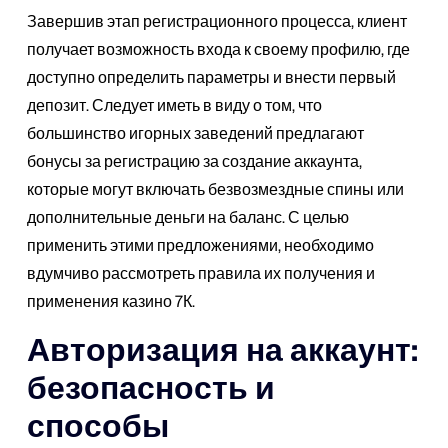
Завершив этап регистрационного процесса, клиент
получает возможность входа к своему профилю, где
доступно определить параметры и внести первый
депозит. Следует иметь в виду о том, что
большинство игорных заведений предлагают
бонусы за регистрацию за создание аккаунта,
которые могут включать безвозмездные спины или
дополнительные деньги на баланс. С целью
применить этими предложениями, необходимо
вдумчиво рассмотреть правила их получения и
применения казино 7К.
Авторизация на аккаунт:
безопасность и
способы