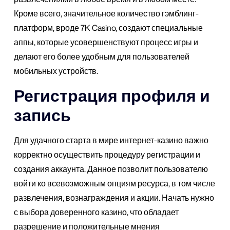
Кроме всего, значительное количество гэмблинг-
платформ, вроде 7K Casino, создают специальные
аппы, которые усовершенствуют процесс игры и
делают его более удобным для пользователей
мобильных устройств.
Регистрация профиля и
запись
Для удачного старта в мире интернет-казино важно
корректно осуществить процедуру регистрации и
создания аккаунта. Данное позволит пользователю
войти ко всевозможным опциям ресурса, в том числе
развлечения, вознаграждения и акции. Начать нужно
с выбора доверенного казино, что обладает
разрешение и положительные мнения