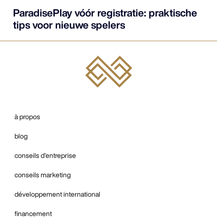
ParadisePlay vóór registratie: praktische
tips voor nieuwe spelers
à propos
blog
conseils d’entreprise
conseils marketing
développement international
financement