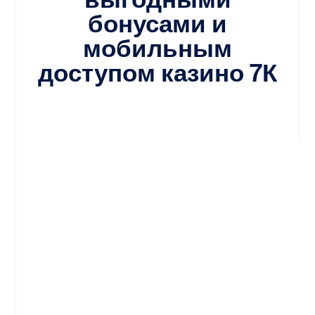
бонусами и
мобильным
доступом казино 7К