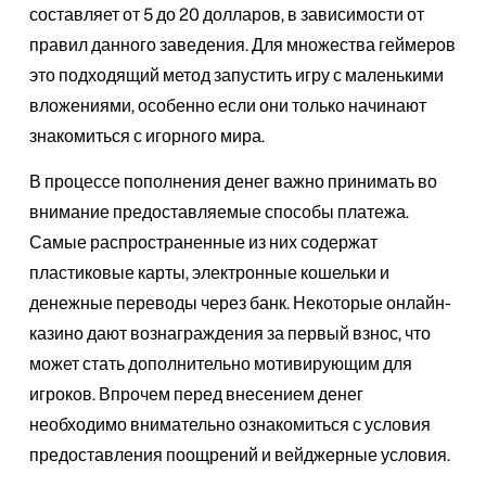
составляет от 5 до 20 долларов, в зависимости от
правил данного заведения. Для множества геймеров
это подходящий метод запустить игру с маленькими
вложениями, особенно если они только начинают
знакомиться с игорного мира.
В процессе пополнения денег важно принимать во
внимание предоставляемые способы платежа.
Самые распространенные из них содержат
пластиковые карты, электронные кошельки и
денежные переводы через банк. Некоторые онлайн-
казино дают вознаграждения за первый взнос, что
может стать дополнительно мотивирующим для
игроков. Впрочем перед внесением денег
необходимо внимательно ознакомиться с условия
предоставления поощрений и вейджерные условия.