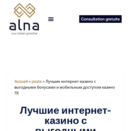
Consultation gratuite
reprise d’entreprise
Accueil
»
posts
»
Лучшие интернет-казино с
выгодными бонусами и мобильным доступом казино
7К
Лучшие интернет-
казино с
выгодными