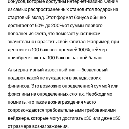
бонусов, которые доступны интернет-казино. Одним
из самых распространённых становится подарок на
стартовый вклад. Этот формат бонуса обычно
достигает от 50% до 200% от суммы первого
пополнения счета, что помогает участникам
значительно нарастить свой капитал. Например, при
депозите в 100 баксов с премией 100%, геймер
приобретет экстра 100 баксов на свой баланс.
Альтернативный известный тип — бездеповый
подарок, какой не нуждается в вклада своих
финансов. Это возможно определенной суммой или
фриспины на определенных слотах. Необходимо
помнить, что такие вознаграждения часто
сопровождаются требовательными требованиями
вейджера, которые могут достигать x30 или даже x50
от размера вознаграждения.