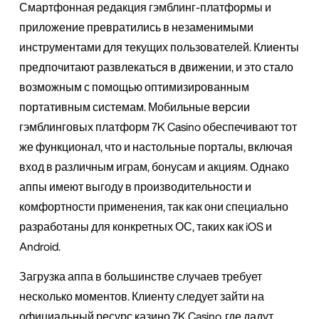
Смартфонная редакция гэмблинг-платформы и
приложение превратились в незаменимыми
инструментами для текущих пользователей. Клиенты
предпочитают развлекаться в движении, и это стало
возможным с помощью оптимизированным
портативным системам. Мобильные версии
гэмблинговых платформ 7K Casino обеспечивают тот
же функционал, что и настольные порталы, включая
вход в различным играм, бонусам и акциям. Однако
аппы имеют выгоду в производительности и
комфортности применения, так как они специально
разработаны для конкретных ОС, таких как iOS и
Android.
Загрузка аппа в большинстве случаев требует
несколько моментов. Клиенту следует зайти на
официальный ресурс казино 7K Casino, где дадут