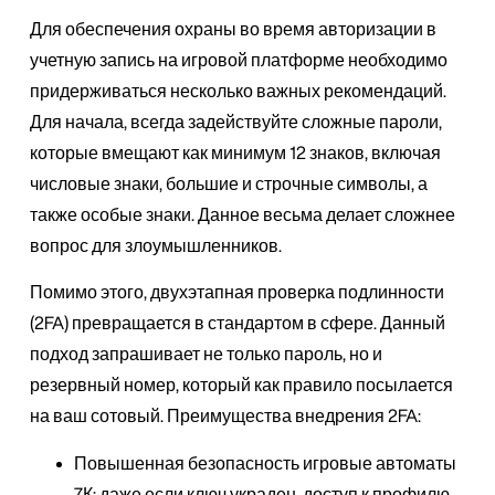
Для обеспечения охраны во время авторизации в
учетную запись на игровой платформе необходимо
придерживаться несколько важных рекомендаций.
Для начала, всегда задействуйте сложные пароли,
которые вмещают как минимум 12 знаков, включая
числовые знаки, большие и строчные символы, а
также особые знаки. Данное весьма делает сложнее
вопрос для злоумышленников.
Помимо этого, двухэтапная проверка подлинности
(2FA) превращается в стандартом в сфере. Данный
подход запрашивает не только пароль, но и
резервный номер, который как правило посылается
на ваш сотовый. Преимущества внедрения 2FA:
Повышенная безопасность игровые автоматы
7К: даже если ключ украден, доступ к профилю