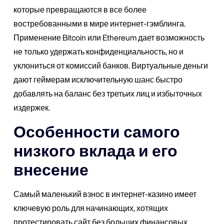
которые превращаются в все более
востребованными в мире интернет-гэмблинга.
Применение Bitcoin или Ethereum дает возможность
не только удержать конфиденциальность, но и
уклониться от комиссий банков. Виртуальные деньги
дают геймерам исключительную шанс быстро
добавлять на баланс без третьих лиц и избыточных
издержек.
Особенности самого
низкого вклада и его
внесение
Самый маленький взнос в интернет-казино имеет
ключевую роль для начинающих, хотящих
протестировать сайт без больших финансовых