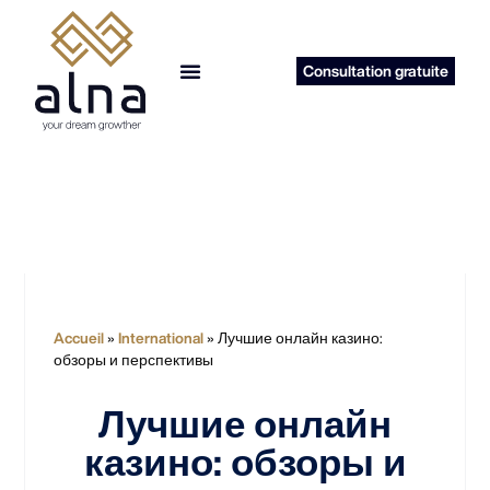
Consultation gratuite
reprise d’entreprise
Accueil
»
International
»
Лучшие онлайн казино:
обзоры и перспективы
Лучшие онлайн
казино: обзоры и