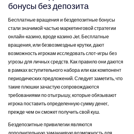
бонусы без депозита
Бесплатные вращения и бездепозитные бонусы
стали значимой частью маркетинговой стратегии
онлайн-казино, вроде казино Jet. Бесплатные
вращения, или безвозмездные крутки, дают
возможность игрокам исследовать слот-игры без
угрозы для личных средств. Как правило они даются
в рамках вступительного набора или как компонент
периодических предложений. Следует заметить, что
такие плюшки зачастую сопровождаются
требованиями по отыгрышу, которые обязывают
игрока поставить определенную сумму денег,
прежде чем он сможет получить свой куш.
Бездепозитные привилегии являются
дополнительную заманчивую возможность для