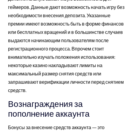
геймеров. Данные дают возможность начать игру без
необходимости внесения депозита. Указанные
премии имеют возможность быть в форме финансов
или бесплатных вращений и в большинстве случаев
выдаются начинающим пользователям после
регистрационного процесса. Впрочем стоит
внимательно изучать положения использования:
некоторые казино накладывают лимиты на
максимальный размер снятия средств или
запрашивают верификации личности перед снятием
средств.
Вознаграждения за
пополнение аккаунта
Бонусы за внесение средств аккаунта — это