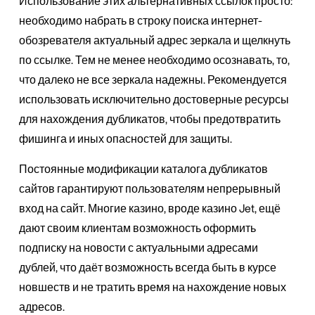
Использование этих альтернативных ссылок просто:
необходимо набрать в строку поиска интернет-
обозревателя актуальный адрес зеркала и щелкнуть
по ссылке. Тем не менее необходимо осознавать, то,
что далеко не все зеркала надежны. Рекомендуется
использовать исключительно достоверные ресурсы
для нахождения дубликатов, чтобы предотвратить
фишинга и иных опасностей для защиты.
Постоянные модификации каталога дубликатов
сайтов гарантируют пользователям непрерывный
вход на сайт. Многие казино, вроде казино Jet, ещё
дают своим клиентам возможность оформить
подписку на новости с актуальными адресами
дублей, что даёт возможность всегда быть в курсе
новшеств и не тратить время на нахождение новых
адресов.