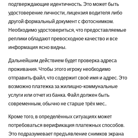
подтверждающие идентичность. Это может быть
удостоверение личности, лицензия водителя либо
другой формальный документ с фотоснимком.
Необходимо удостовериться, что предоставляемые
реплики обладают превосходное качество и все
информация ясно видны.
Дальнейшим действием будет проверка адреса
проживания. Чтобы этого игроку необходимо
отправить файл, что содержит своё имя и адрес. Это
возможно платежка за жилищно-коммунальные
услуги или отчет из банка. Файл должен быть
современным, обычно не старше трёх мес..
Кроме того, в определённых ситуациях может
потребоваться верификация платежных способов.
Это подразумевает предъявление снимков экрана