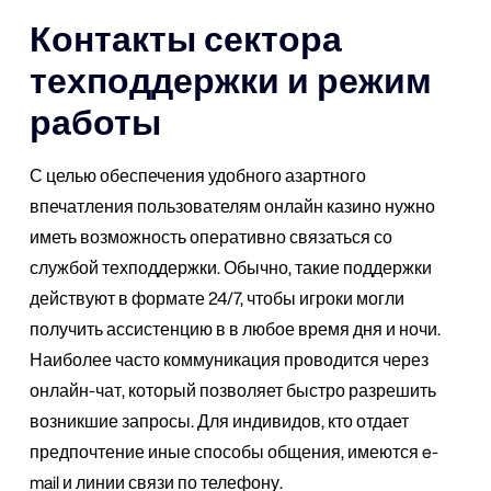
Контакты сектора
техподдержки и режим
работы
С целью обеспечения удобного азартного
впечатления пользователям онлайн казино нужно
иметь возможность оперативно связаться со
службой техподдержки. Обычно, такие поддержки
действуют в формате 24/7, чтобы игроки могли
получить ассистенцию в в любое время дня и ночи.
Наиболее часто коммуникация проводится через
онлайн-чат, который позволяет быстро разрешить
возникшие запросы. Для индивидов, кто отдает
предпочтение иные способы общения, имеются e-
mail и линии связи по телефону.