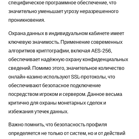
специфическое программное обеспечение, что
значительно уменьшает угрозу неразрешенного
проникновения.
Охрана данных в индивидуальном кабинете имеет
ключевую значимость. Применение современных
алгоритмов криптографии, включая AES-256,
обеспечивает надёжную охрану конфиденциальных
сведений. Помимо этого, значительное количество
онлайн-казино используют SSL-протоколы, что
обеспечивают безопасное подключение
посредством игроком и сервером. Данное весьма
критично для охраны монетарных сделок и
избежания утечек данных.
Важно помнить, что безопасность профиля
определяется не только от систем, но и от действий