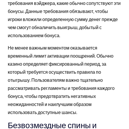
требования вэйджера, какие обычно сопутствуют эти
бонусы. Данные требования обязывают, чтобы
игроки вложили определенную сумму денег прежде
чем смогут обналичить выигрыш, добытый с
использованием бонуса.
Не менее важным моментом оказывается
временный лимит активации поощрений. Обычно
казино определяет фиксированный период, за
который требуется осуществить правила по
отыгрышу. Пользователям важно тщательно
рассматривать регламенты и требования каждого
бонуса, чтобы предотвратить негативных
неожиданностей и наилучшим образом
использовать доступные шансы.
Безвозмездные спины и