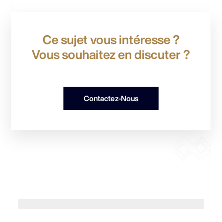
Ce sujet vous intéresse ?
Vous souhaitez en discuter ?
Contactez-Nous