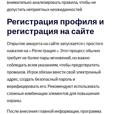
внимательно анализировать правила, чтобы не
допустить неприятных неожиданностей.
Регистрация профиля и
регистрация на сайте
Открытие аккаунта на сайте запускается с простого
нажатия на « Регистрация ». Этот процесс обычно
требует не более пары мгновений, но важно
соблюдать всем указаниям, чтобы предотвратить
промахов. Игрок обязан ввести свой электронный
адрес, создать безопасный пароль и
верифицировать его. Рекомендуют использовать
сложные комбинации элементов для повышения
охраны.
После внесения главной информации, программа