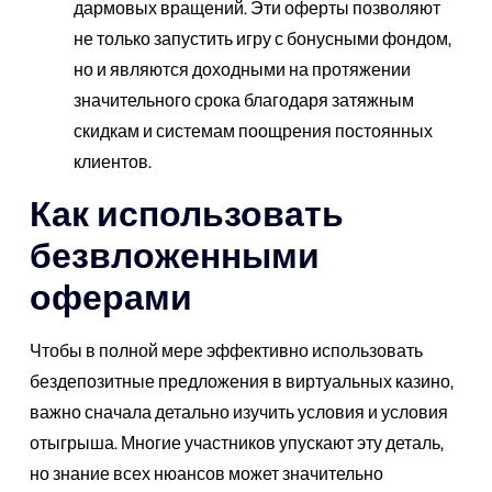
дармовых вращений. Эти оферты позволяют
не только запустить игру с бонусными фондом,
но и являются доходными на протяжении
значительного срока благодаря затяжным
скидкам и системам поощрения постоянных
клиентов.
Как использовать
безвложенными
оферами
Чтобы в полной мере эффективно использовать
бездепозитные предложения в виртуальных казино,
важно сначала детально изучить условия и условия
отыгрыша. Многие участников упускают эту деталь,
но знание всех нюансов может значительно