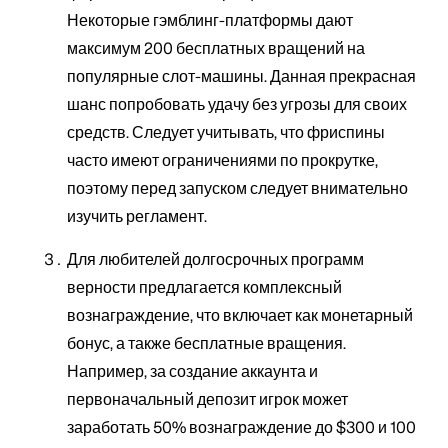
Некоторые гэмблинг-платформы дают
максимум 200 бесплатных вращений на
популярные слот-машины. Данная прекрасная
шанс попробовать удачу без угрозы для своих
средств. Следует учитывать, что фриспины
часто имеют ограничениями по прокрутке,
поэтому перед запуском следует внимательно
изучить регламент.
Для любителей долгосрочных программ
верности предлагается комплексный
вознаграждение, что включает как монетарный
бонус, а также бесплатные вращения.
Например, за создание аккаунта и
первоначальный депозит игрок может
заработать 50% вознаграждение до $300 и 100