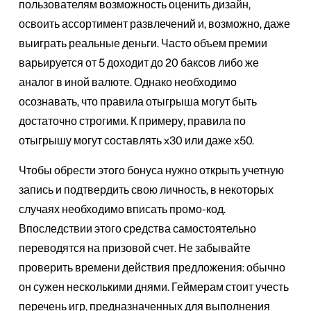
пользователям возможность оценить дизайн,
освоить ассортимент развлечений и, возможно, даже
выиграть реальные деньги. Часто объем премии
варьируется от 5 доходит до 20 баксов либо же
аналог в иной валюте. Однако необходимо
осознавать, что правила отыгрыша могут быть
достаточно строгими. К примеру, правила по
отыгрышу могут составлять x30 или даже x50.
Чтобы обрести этого бонуса нужно открыть учетную
запись и подтвердить свою личность, в некоторых
случаях необходимо вписать промо-код.
Впоследствии этого средства самостоятельно
переводятся на призовой счет. Не забывайте
проверить времени действия предложения: обычно
он сужен несколькими днями. Геймерам стоит учесть
перечень игр, предназначенных для выполнения