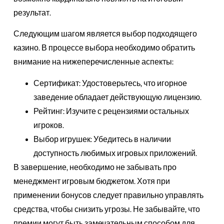
результат.
Следующим шагом является выбор подходящего
казино. В процессе выбора необходимо обратить
внимание на нижеперечисленные аспекты:
Сертификат: Удостоверьтесь, что игорное
заведение обладает действующую лицензию.
Рейтинг: Изучите с рецензиями остальных
игроков.
Выбор игрушек: Убедитесь в наличии
доступность любимых игровых приложений.
В завершение, необходимо не забывать про
менеджмент игровым бюджетом. Хотя при
применении бонусов следует правильно управлять
средства, чтобы снизить угрозы. Не забывайте, что
премии могут быть замечательным способом для