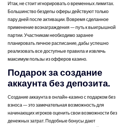
Итак, не стоит игнорировать о временных лимитах.
Большинство бездепы оферы действуют только
пару дней после активации. Вовремя сделанное
применение вознаграждения — путь к выигрышной
партии. Участникам необходимо заранее
планировать личное расписание, дабы успешно
реализовать все доступные правила и извлечь
максимум пользы из офферов казино.
Подарок за создание
аккаунта без депозита.
Создание аккаунта в онлайн-казино с подарком без
взноса — это замечательная возможность для
начинающих игроков оценить свои возможности без
денежных затрат. Подобные бонусы дают