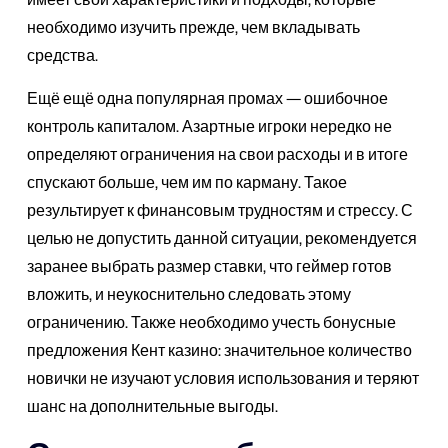
необходимо изучить прежде, чем вкладывать
средства.
Ещё ещё одна популярная промах — ошибочное
контроль капиталом. Азартные игроки нередко не
определяют ограничения на свои расходы и в итоге
спускают больше, чем им по карману. Такое
результирует к финансовым трудностям и стрессу. С
целью не допустить данной ситуации, рекомендуется
заранее выбрать размер ставки, что геймер готов
вложить, и неукоснительно следовать этому
ограничению. Также необходимо учесть бонусные
предложения Кент казино: значительное количество
новички не изучают условия использования и теряют
шанс на дополнительные выгоды.