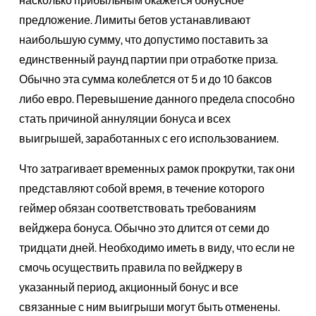
насколько прибыльным окажется бонусное
предложение. Лимиты бетов устанавливают
наибольшую сумму, что допустимо поставить за
единственный раунд партии при отработке приза.
Обычно эта сумма колеблется от 5 и до 10 баксов
либо евро. Перевышение данного предела способно
стать причиной аннуляции бонуса и всех
выигрышей, заработанных с его использованием.
Что затрагивает временных рамок прокрутки, так они
представляют собой время, в течение которого
геймер обязан соответствовать требованиям
вейджера бонуса. Обычно это длится от семи до
тридцати дней. Необходимо иметь в виду, что если не
смочь осуществить правила по вейджеру в
указанный период, акционный бонус и все
связанные с ним выигрыши могут быть отменены.