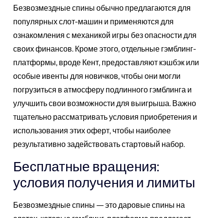
Безвозмездные спины обычно предлагаются для
популярных слот-машин и применяются для
ознакомления с механикой игры без опасности для
своих финансов. Кроме этого, отдельные гэмблинг-
платформы, вроде Кент, предоставляют кэшбэк или
особые ивенты для новичков, чтобы они могли
погрузиться в атмосферу подлинного гэмблинга и
улучшить свои возможности для выигрыша. Важно
тщательно рассматривать условия приобретения и
использования этих оферт, чтобы наиболее
результативно задействовать стартовый набор.
Бесплатные вращения:
условия получения и лимиты
Безвозмездные спины — это даровые спины на