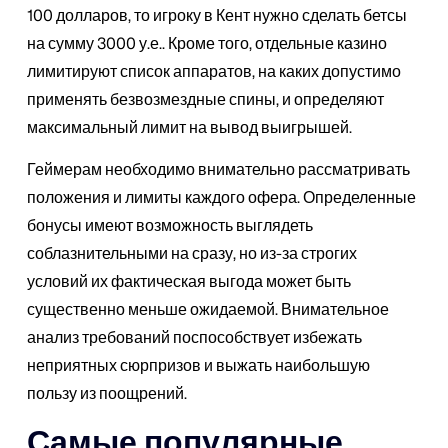
100 долларов, то игроку в Кент нужно сделать бетсы
на сумму 3000 у.е.. Кроме того, отдельные казино
лимитируют список аппаратов, на каких допустимо
применять безвозмездные спины, и определяют
максимальный лимит на вывод выигрышей.
Геймерам необходимо внимательно рассматривать
положения и лимиты каждого офера. Определенные
бонусы имеют возможность выглядеть
соблазнительными на сразу, но из-за строгих
условий их фактическая выгода может быть
существенно меньше ожидаемой. Внимательное
анализ требований поспособствует избежать
неприятных сюрпризов и выжать наибольшую
пользу из поощрений.
Самые популярные