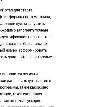
й этап для старта
фт из формального магазина,
сталляции нужно запустить
еобходимо заполнять точные
я идентификации пользователя
gama casino в большинстве
тный номер и сформировать
осить дополнительные нужные
 становится легким и
ои данные аккаунта: логин и
рограммы, такие как казино
ации, такой как анализ
твие не только ускоряет