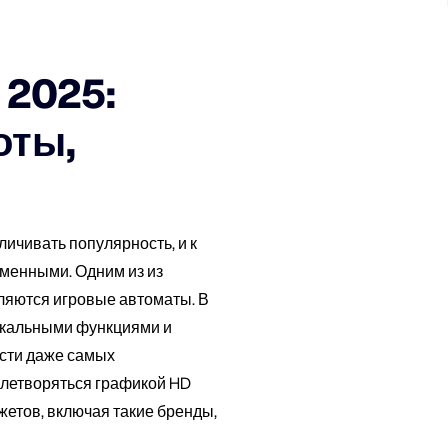
 2025:
оты,
чивать популярность, и к
еменными. Одним из из
ляются игровые автоматы. В
никальными функциями и
ости даже самых
влетворяться графикой HD
жетов, включая такие бренды,