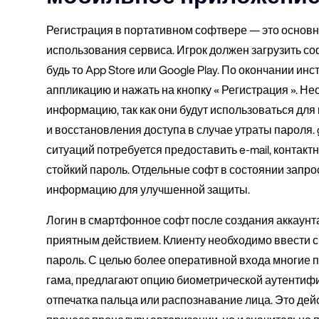
Регистрация в портативном софтвере — это основно
использования сервиса. Игрок должен загрузить со
будь то App Store или Google Play. По окончании ин
аппликацию и нажать на кнопку « Регистрация ». Н
информацию, так как они будут использоваться дл
и восстановления доступа в случае утраты пароля. 
ситуаций потребуется предоставить e-mail, контак
стойкий пароль. Отдельные софт в состоянии запр
информацию для улучшенной защиты.
Логин в смартфонное софт после создания аккаунта
приятным действием. Клиенту необходимо ввести св
пароль. С целью более оперативной входа многие п
гама, предлагают опцию биометрической аутентифик
отпечатка пальца или распознавание лица. Это дейс