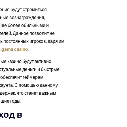
ения будут стремиться
ные вознаграждения,
 еще более обильными и
елей. Данное позволит не
ь постоянных игроков, даря им
ь
gama casino
.
ые казино будут активно
иртуальные деньги и быстрые
 обеспечит геймерам
ккаунта. С помощью данному
адержек, что станет важным
йшие годы.
ход в
.