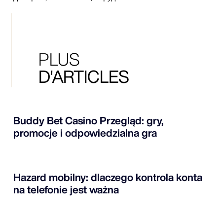
PLUS
D'ARTICLES
Buddy Bet Casino Przegląd: gry,
promocje i odpowiedzialna gra
Hazard mobilny: dlaczego kontrola konta
na telefonie jest ważna