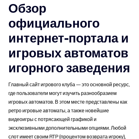
Обзор
официального
интернет-портала и
игровых автоматов
игорного заведения
Главный сайт игрового клуба — это основной ресурс,
где пользователи могут изучить разнообразием
игровых автоматов. В этом месте представлены как
ретро игровые автоматы, а также новейшие
видеоигры с потрясающей графикой и
эксклюзивными дополнительными опциями. Любой
слот имеет своим RTP (процентом возврата игроку),