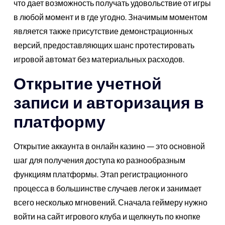
что дает возможность получать удовольствие от игры
в любой момент и в где угодно. Значимым моментом
является также присутствие демонстрационных
версий, предоставляющих шанс протестировать
игровой автомат без материальных расходов.
Открытие учетной
записи и авторизация в
платформу
Открытие аккаунта в онлайн казино — это основной
шаг для получения доступа ко разнообразным
функциям платформы. Этап регистрационного
процесса в большинстве случаев легок и занимает
всего несколько мгновений. Сначала геймеру нужно
войти на сайт игрового клуба и щелкнуть по кнопке