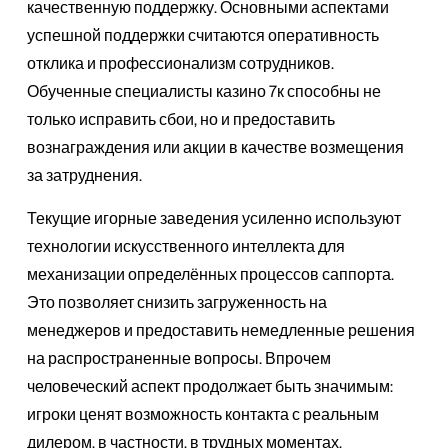
качественную поддержку. Основными аспектами
успешной поддержки считаются оперативность
отклика и профессионализм сотрудников.
Обученные специалисты казино 7к способны не
только исправить сбои, но и предоставить
вознаграждения или акции в качестве возмещения
за затруднения.
Текущие игорные заведения усиленно используют
технологии искусственного интеллекта для
механизации определённых процессов саппорта.
Это позволяет снизить загруженность на
менеджеров и предоставить немедленные решения
на распространенные вопросы. Впрочем
человеческий аспект продолжает быть значимым:
игроки ценят возможность контакта с реальным
дилером, в частности, в трудных моментах.