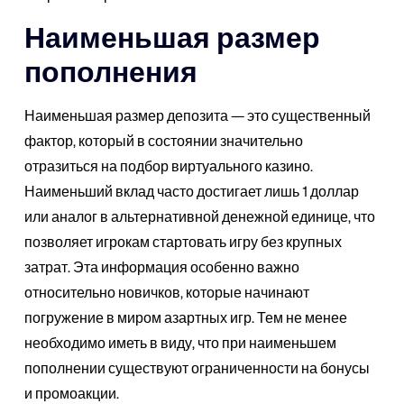
Наименьшая размер
пополнения
Наименьшая размер депозита — это существенный
фактор, который в состоянии значительно
отразиться на подбор виртуального казино.
Наименьший вклад часто достигает лишь 1 доллар
или аналог в альтернативной денежной единице, что
позволяет игрокам стартовать игру без крупных
затрат. Эта информация особенно важно
относительно новичков, которые начинают
погружение в миром азартных игр. Тем не менее
необходимо иметь в виду, что при наименьшем
пополнении существуют ограниченности на бонусы
и промоакции.