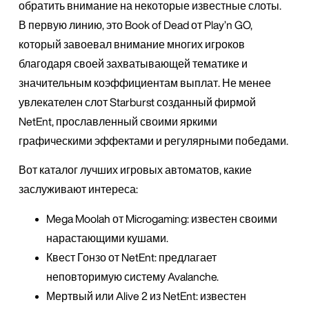
обратить внимание на некоторые известные слоты.
В первую линию, это Book of Dead от Play’n GO,
который завоевал внимание многих игроков
благодаря своей захватывающей тематике и
значительным коэффициентам выплат. Не менее
увлекателен слот Starburst созданный фирмой
NetEnt, прославленный своими яркими
графическими эффектами и регулярными победами.
Вот каталог лучших игровых автоматов, какие
заслуживают интереса:
Mega Moolah от Microgaming: известен своими
нарастающими кушами.
Квест Гонзо от NetEnt: предлагает
неповторимую систему Avalanche.
Мертвый или Alive 2 из NetEnt: известен