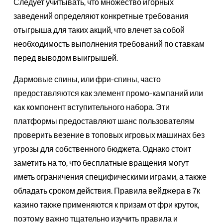
Следует учитывать, что множество игорных
заведений определяют конкретные требования
отыгрыша для таких акций, что влечет за собой
необходимость выполнения требований по ставкам
перед выводом выигрышей.
Дармовые спины, или фри-спины, часто
предоставляются как элемент промо-кампаний или
как компонент вступительного набора. Эти
платформы предоставляют шанс пользователям
проверить везение в топовых игровых машинах без
угрозы для собственного бюджета. Однако стоит
заметить на то, что бесплатные вращения могут
иметь ограничения специфическими играми, а также
обладать сроком действия. Правила вейджера в 7к
казино также применяются к призам от фри круток,
поэтому важно тщательно изучить правила и