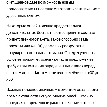
счет. Данное дает возможность новым
пользователям мгновенно стартовать развлечение с
удвоенным счетом.
Некоторые онлайн-казино предоставляют
дополнительные бесплатные вращения в составе
приветственного пакета. Такое способно стать
полсотни или же 100 дармовых раскруток на
популярных игровых автоматах. Следует учесть на
условия прокрутки: основная часть предложений
требуют выполнения определенных ставок перед
снятием денег. Часто множитель колеблется с x30 до
x50.
Важным не менее значимым моментом оказывается
время активности бонуса. Многие онлайн-казино
определяют временные рамки, в течение которых