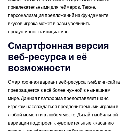
привлекательными для геймеров. Также,
персонализация предложений на фундаменте
вкусов игрока может в разы увеличить
продуктивность инициативы.
Смартфонная версия
веб-ресурса и её
возможности
Смартфонная вариант веб-ресурса гэмблинг-сайта
превращается в всё более нужной в нынешнем
мире. Данная платформа предоставляет шанс
игрокам наслаждаться предпочитаемыми играми в
любой момент и в любом месте. Дизайн мобильной
вариации подстроен к чувствительные к касанию