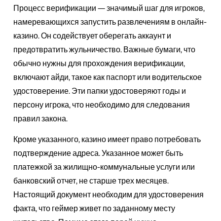
Процесс верификации — значимый шаг для игроков,
намеревающихся запустить развлечениям в онлайн-
казино. Он содействует оберегать аккаунт и
предотвратить жульничество. Важные бумаги, что
обычно нужны для прохождения верификации,
включают айди, такое как паспорт или водительское
удостоверение. Эти папки удостоверяют годы и
персону игрока, что необходимо для следования
правил закона.
Кроме указанного, казино имеет право потребовать
подтверждение адреса. Указанное может быть
платежкой за жилищно-коммунальные услуги или
банковский отчет, не старше трех месяцев.
Настоящий документ необходим для удостоверения
факта, что геймер живет по заданному месту