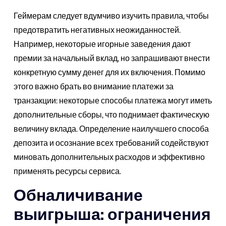
Геймерам следует вдумчиво изучить правила, чтобы
предотвратить негативных неожиданностей.
Например, некоторые игорные заведения дают
премии за начальный вклад, но запрашивают внести
конкретную сумму денег для их включения. Помимо
этого важно брать во внимание платежи за
транзакции: некоторые способы платежа могут иметь
дополнительные сборы, что поднимает фактическую
величину вклада. Определение наилучшего способа
депозита и осознание всех требований содействуют
миновать дополнительных расходов и эффективно
применять ресурсы сервиса.
Обналичивание
выигрыша: ограничения