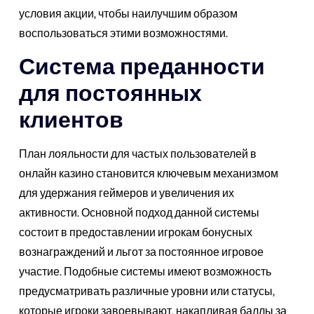
условия акции, чтобы наилучшим образом
воспользоваться этими возможностями.
Система преданности
для постоянных
клиентов
План лояльности для частых пользователей в
онлайн казино становится ключевым механизмом
для удержания геймеров и увеличения их
активности. Основной подход данной системы
состоит в предоставлении игрокам бонусных
вознаграждений и льгот за постоянное игровое
участие. Подобные системы имеют возможность
предусматривать различные уровни или статусы,
которые игроки завоевывают, накапливая баллы за