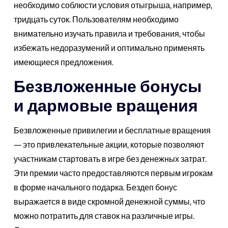
необходимо соблюсти условия отыгрыша, например,
тридцать суток. Пользователям необходимо
внимательно изучать правила и требования, чтобы
избежать недоразумений и оптимально применять
имеющиеся предложения.
Безвложенные бонусы
и дармовые вращения
Безвложенные привилегии и бесплатные вращения
— это привлекательные акции, которые позволяют
участникам стартовать в игре без денежных затрат.
Эти премии часто предоставляются первым игрокам
в форме начального подарка. Бездеп бонус
выражается в виде скромной денежной суммы, что
можно потратить для ставок на различные игры.