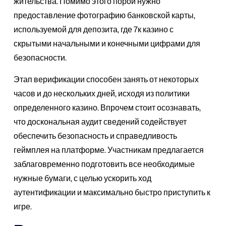
жительства. Помимо этого порой нужно
предоставление фотографию банковской карты,
используемой для депозита, где 7к казино с
скрытыми начальными и конечными цифрами для
безопасности.
Этап верификации способен занять от некоторых
часов и до нескольких дней, исходя из политики
определенного казино. Впрочем стоит осознавать,
что доскональная аудит сведений содействует
обеспечить безопасность и справедливость
геймплея на платформе. Участникам предлагается
заблаговременно подготовить все необходимые
нужные бумаги, с целью ускорить ход
аутентификации и максимально быстро приступить к
игре.