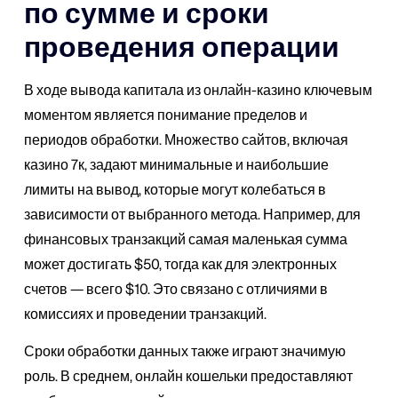
по сумме и сроки
проведения операции
В ходе вывода капитала из онлайн-казино ключевым
моментом является понимание пределов и
периодов обработки. Множество сайтов, включая
казино 7к, задают минимальные и наибольшие
лимиты на вывод, которые могут колебаться в
зависимости от выбранного метода. Например, для
финансовых транзакций самая маленькая сумма
может достигать $50, тогда как для электронных
счетов — всего $10. Это связано с отличиями в
комиссиях и проведении транзакций.
Сроки обработки данных также играют значимую
роль. В среднем, онлайн кошельки предоставляют