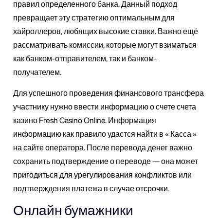
правил определенного банка. Данный подход
превращает эту стратегию оптимальным для
хайроллеров, любящих высокие ставки. Важно ещё
рассматривать комиссии, которые могут взиматься
как банком-отправителем, так и банком-
получателем.
Для успешного проведения финансового трансфера
участнику нужно ввести информацию о счете счета
казино Fresh Casino Online. Информация
информацию как правило удастся найти в « Касса »
на сайте оператора. После перевода денег важно
сохранить подтверждение о переводе — она может
пригодиться для урегулирования конфликтов или
подтверждения платежа в случае отсрочки.
Онлайн бумажники