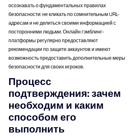
осознавать о фундаментальных правилах
безопасности: не кликать по сомнительным URL-
адресам и не делиться своими информацией с
посторонними людьми. Онлайн гэмблинг-
платформы регулярно предоставляют
рекомендации по защите аккаунтов и имеют
возможность предоставить дополнительные меры
безопасности для своих игроков.
Процесс
подтверждения: зачем
необходим и каким
способом его
выполнить