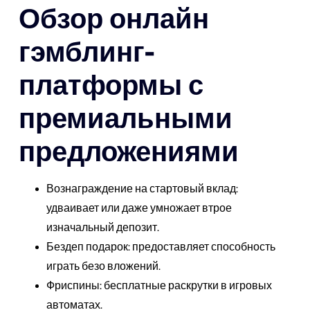
Обзор онлайн
гэмблинг-
платформы с
премиальными
предложениями
Вознаграждение на стартовый вклад:
удваивает или даже умножает втрое
изначальный депозит.
Бездеп подарок: предоставляет способность
играть безо вложений.
Фриспины: бесплатные раскрутки в игровых
автоматах.