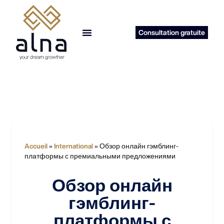
Consultation gratuite
reprise d’entreprise
Accueil
»
International
»
Обзор онлайн гэмблинг-
платформы с премиальными предложениями
Обзор онлайн
гэмблинг-
платформы с