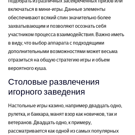
подобрать из различных засекреченных призов или
включаться в мини-игры. Данные элементы
обеспечивают всякий спин значительно более
захватывающим и позволяют осознать себя
участником процесса взаимодействия. Важно иметь
в виду, что выбор аппарата с подходящими
дополнительными возможностями может весьма
отразиться на общую стратегию игры и объем
вероятного куша.
Столовые развлечения
игорного заведения
Настольные игры казино, например двадцать одно,
рулетка, и баккара, манят взор как новичков, так и
ветеранов. Двадцать одно, к примеру,
рассматривается как одной из самых популярных