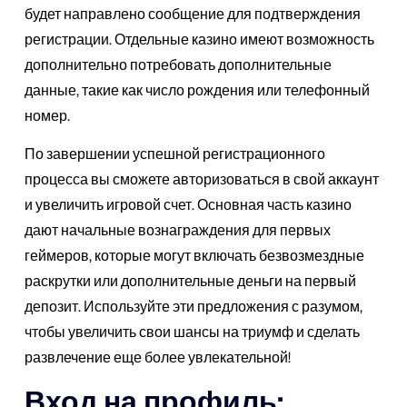
будет направлено сообщение для подтверждения
регистрации. Отдельные казино имеют возможность
дополнительно потребовать дополнительные
данные, такие как число рождения или телефонный
номер.
По завершении успешной регистрационного
процесса вы сможете авторизоваться в свой аккаунт
и увеличить игровой счет. Основная часть казино
дают начальные вознаграждения для первых
геймеров, которые могут включать безвозмездные
раскрутки или дополнительные деньги на первый
депозит. Используйте эти предложения с разумом,
чтобы увеличить свои шансы на триумф и сделать
развлечение еще более увлекательной!
Вход на профиль: