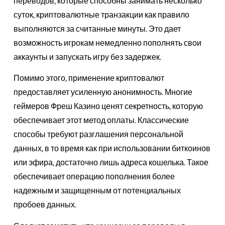
переводов, которые способны занимать несколько
суток, криптовалютные транзакции как правило
выполняются за считанные минуты. Это дает
возможность игрокам немедленно пополнять свои
аккаунты и запускать игру без задержек.
Помимо этого, применение криптовалют
предоставляет усиленную анонимность. Многие
геймеров Фреш Казино ценят секретность, которую
обеспечивает этот метод оплаты. Классические
способы требуют разглашения персональной
данных, в то время как при использовании биткоинов
или эфира, достаточно лишь адреса кошелька. Такое
обеспечивает операцию пополнения более
надежным и защищенным от потенциальных
пробоев данных.