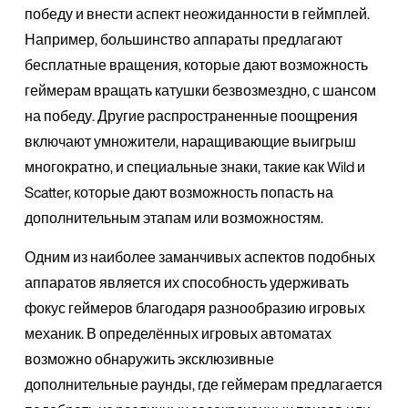
победу и внести аспект неожиданности в геймплей.
Например, большинство аппараты предлагают
бесплатные вращения, которые дают возможность
геймерам вращать катушки безвозмездно, с шансом
на победу. Другие распространенные поощрения
включают умножители, наращивающие выигрыш
многократно, и специальные знаки, такие как Wild и
Scatter, которые дают возможность попасть на
дополнительным этапам или возможностям.
Одним из наиболее заманчивых аспектов подобных
аппаратов является их способность удерживать
фокус геймеров благодаря разнообразию игровых
механик. В определённых игровых автоматах
возможно обнаружить эксклюзивные
дополнительные раунды, где геймерам предлагается