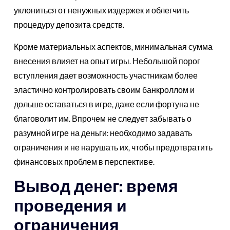
уклониться от ненужных издержек и облегчить
процедуру депозита средств.
Кроме материальных аспектов, минимальная сумма
внесения влияет на опыт игры. Небольшой порог
вступления дает возможность участникам более
эластично контролировать своим банкроллом и
дольше оставаться в игре, даже если фортуна не
благоволит им. Впрочем не следует забывать о
разумной игре на деньги: необходимо задавать
ограничения и не нарушать их, чтобы предотвратить
финансовых проблем в перспективе.
Вывод денег: время
проведения и
ограничения