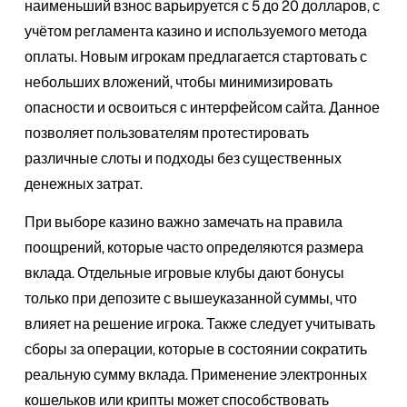
наименьший взнос варьируется с 5 до 20 долларов, с
учётом регламента казино и используемого метода
оплаты. Новым игрокам предлагается стартовать с
небольших вложений, чтобы минимизировать
опасности и освоиться с интерфейсом сайта. Данное
позволяет пользователям протестировать
различные слоты и подходы без существенных
денежных затрат.
При выборе казино важно замечать на правила
поощрений, которые часто определяются размера
вклада. Отдельные игровые клубы дают бонусы
только при депозите с вышеуказанной суммы, что
влияет на решение игрока. Также следует учитывать
сборы за операции, которые в состоянии сократить
реальную сумму вклада. Применение электронных
кошельков или крипты может способствовать