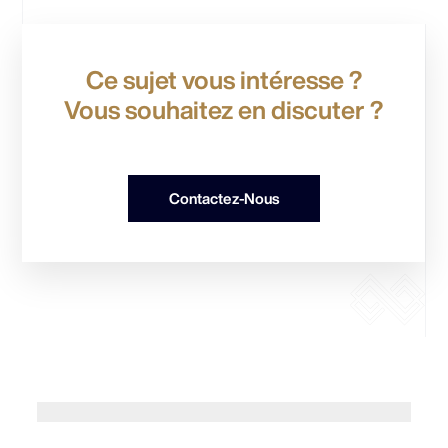
Ce sujet vous intéresse ?
Vous souhaitez en discuter ?
Contactez-Nous