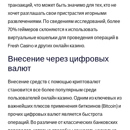
транзакций, что может быть значимо для тех, кто не
хочет разглашать свои пристрастия игорными
развлечениями. По сведениям исследований, более
70% геймеров склоняются к использовать
виртуальные кошельки для проведения операций в
Fresh Casino и других онлайн казино.
Внесение через цифровых
валют
Внесение средств с помощью криптовалют
становится все более популярным среди
пользователей онлайн казино. Одним из ключевых из
важнейших плюсов применения биткоинов (Bitcoin) и
прочих цифровых валют является быстрота
операций. Во различие от классических банковских