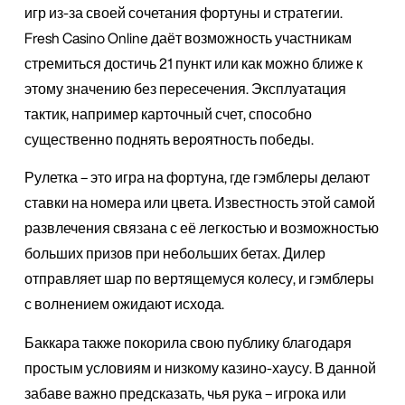
игр из-за своей сочетания фортуны и стратегии.
Fresh Casino Online даёт возможность участникам
стремиться достичь 21 пункт или как можно ближе к
этому значению без пересечения. Эксплуатация
тактик, например карточный счет, способно
существенно поднять вероятность победы.
Рулетка – это игра на фортуна, где гэмблеры делают
ставки на номера или цвета. Известность этой самой
развлечения связана с её легкостью и возможностью
больших призов при небольших бетах. Дилер
отправляет шар по вертящемуся колесу, и гэмблеры
с волнением ожидают исхода.
Баккара также покорила свою публику благодаря
простым условиям и низкому казино-хаусу. В данной
забаве важно предсказать, чья рука – игрока или