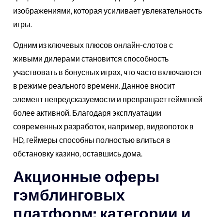
изображениями, которая усиливает увлекательность
игры.
Одним из ключевых плюсов онлайн-слотов с
живыми дилерами становится способность
участвовать в бонусных играх, что часто включаются
в режиме реального времени. Данное вносит
элемент непредсказуемости и превращает геймплей
более активной. Благодаря эксплуатации
современных разработок, например, видеопоток в
HD, геймеры способны полностью влиться в
обстановку казино, оставшись дома.
Акционные оферы
гэмблинговых
платформ: категории и