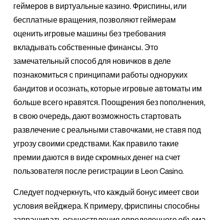
геймеров в виртуальные казино. Фриспины, или
бесплатные вращения, позволяют геймерам
оценить игровые машины без требования
вкладывать собственные финансы. Это
замечательный способ для новичков в деле
познакомиться с принципами работы одноруких
бандитов и осознать, которые игровые автоматы им
больше всего нравятся. Поощрения без пополнения,
в свою очередь, дают возможность стартовать
развлечение с реальными ставочками, не ставя под
угрозу своими средствами. Как правило такие
премии даются в виде скромных денег на счет
пользователя после регистрации в Leon Casino.
Следует подчеркнуть, что каждый бонус имеет свои
условия вейджера. К примеру, фриспины способны
запрашивать осуществления определенного объема