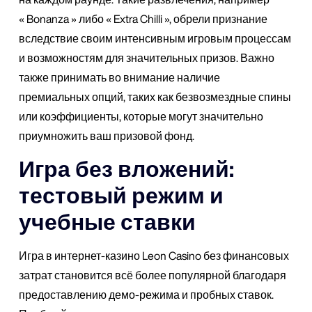
« Bonanza » либо « Extra Chilli », обрели признание
вследствие своим интенсивным игровым процессам
и возможностям для значительных призов. Важно
также принимать во внимание наличие
премиальных опций, таких как безвозмездные спины
или коэффициенты, которые могут значительно
приумножить ваш призовой фонд.
Игра без вложений:
тестовый режим и
учебные ставки
Игра в интернет-казино Leon Casino без финансовых
затрат становится всё более популярной благодаря
предоставлению демо-режима и пробных ставок.