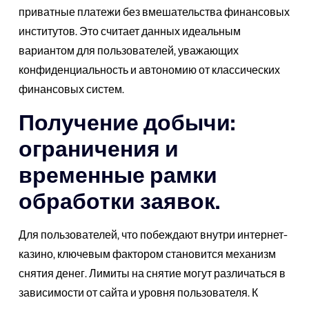
приватные платежи без вмешательства финансовых
институтов. Это считает данных идеальным
вариантом для пользователей, уважающих
конфиденциальность и автономию от классических
финансовых систем.
Получение добычи:
ограничения и
временные рамки
обработки заявок.
Для пользователей, что побеждают внутри интернет-
казино, ключевым фактором становится механизм
снятия денег. Лимиты на снятие могут различаться в
зависимости от сайта и уровня пользователя. К