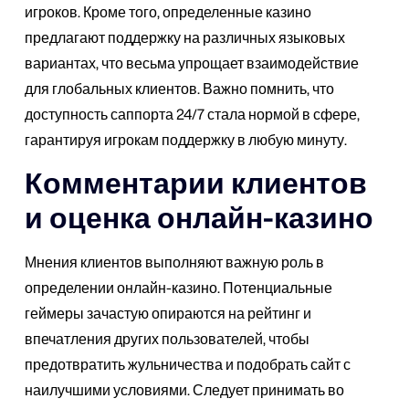
игроков. Кроме того, определенные казино
предлагают поддержку на различных языковых
вариантах, что весьма упрощает взаимодействие
для глобальных клиентов. Важно помнить, что
доступность саппорта 24/7 стала нормой в сфере,
гарантируя игрокам поддержку в любую минуту.
Комментарии клиентов
и оценка онлайн-казино
Мнения клиентов выполняют важную роль в
определении онлайн-казино. Потенциальные
геймеры зачастую опираются на рейтинг и
впечатления других пользователей, чтобы
предотвратить жульничества и подобрать сайт с
наилучшими условиями. Следует принимать во