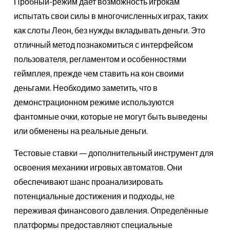
Пробный-режим дает возможность игрокам
испытать свои силы в многочисленных играх, таких
как слоты Леон, без нужды вкладывать деньги. Это
отличный метод познакомиться с интерфейсом
пользователя, регламентом и особенностями
геймплея, прежде чем ставить на кон своими
деньгами. Необходимо заметить, что в
демонстрационном режиме используются
фантомные очки, которые не могут быть выведены
или обменены на реальные деньги.
Тестовые ставки — дополнительный инструмент для
освоения механики игровых автоматов. Они
обеспечивают шанс проанализировать
потенциальные достижения и подходы, не
переживая финансового давления. Определённые
платформы предоставляют специальные