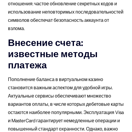
отношения: частое обновление секретных кодов и
использование неповторимых последовательностей
символов обеспечат безопасность аккаунта от
взлома.
Внесение счета:
известные методы
платежа
Пополнение баланса в виртуальном казино
становится важным аспектом для удобной игры.
Актуальные сервисы обеспечивают множество
вариантов оплаты, в числе которых дебетовые карты
остаются наиболее популярными. Эксплуатация Visa
и MasterCard гарантирует немедленные операции и
повышенный стандарт охранности. Однако, важно