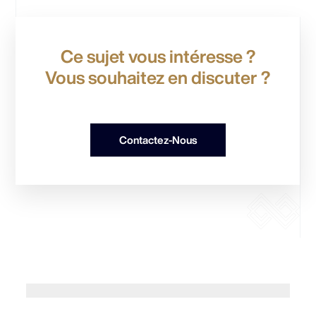
Ce sujet vous intéresse ?
Vous souhaitez en discuter ?
Contactez-Nous