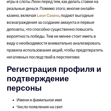
игры в слоты Леон перед тем, как делать ставки на
реальные деньги. Помимо этого, многие онлайн-
казино, включая
Leon Casino
, подают выгодные
вознаграждения за создание аккаунта и первые
депозиты, что способно существенно повысить
вероятность победы. Тем не менее стоит иметь в
виду о необходимости внимательно анализировать
правила использования акций, чтобы предотвратить
негативных последствий в перспективе.
Регистрация профиля и
подтверждение
персоны
Имени и фамильное имя
Число появления на свет