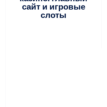
сайт и игровые
слоты