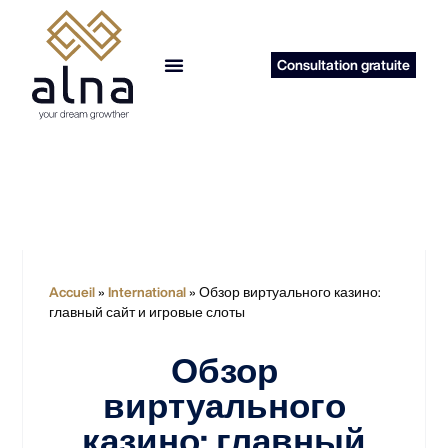
Consultation gratuite
reprise d’entreprise
Accueil
»
International
»
Обзор виртуального казино:
главный сайт и игровые слоты
Обзор
виртуального
казино: главный