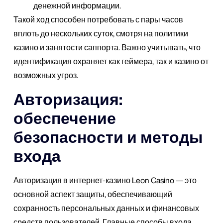
денежной информации.
Такой ход способен потребовать с пары часов
вплоть до нескольких суток, смотря на политики
казино и занятости саппорта. Важно учитывать, что
идентификация охраняет как геймера, так и казино от
возможных угроз.
Авторизация:
обеспечение
безопасности и методы
входа
Авторизация в интернет-казино Leon Casino — это
основной аспект защиты, обеспечивающий
сохранность персональных данных и финансовых
средств пользователей. Главные способы входа