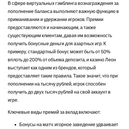
В сфере виртуальных гэмблинга вознаграждения за
пополнение баланса выполняют важную функцию в
приманивании и удержании игроков. Премии
предоставляются и начинающим, а также
существующим клиентам, давая им возможность
получить бонусные деньги для азартных игр. К
примеру, стандартный бонус может быть от 50%
вплоть до 200% от объема депозита, и казино Леон
выступает как одним из брендов, который
предоставляет такие правила. Такое значит, что при
пополнении на тысячу рублей, игрок способен
получить до двух тысяч рублей на свой аккаунт в
игре.
Ключевые виды премий за вклад включают:
Бонусы на матч: игорное заведение удваивает