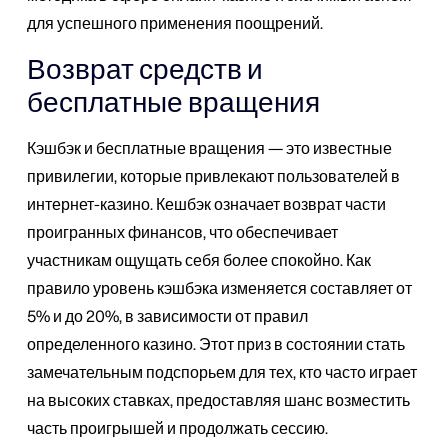
для успешного применения поощрений.
Возврат средств и
бесплатные вращения
Кэшбэк и бесплатные вращения — это известные
привилегии, которые привлекают пользователей в
интернет-казино. Кешбэк означает возврат части
проигранных финансов, что обеспечивает
участникам ощущать себя более спокойно. Как
правило уровень кэшбэка изменяется составляет от
5% и до 20%, в зависимости от правил
определенного казино. Этот приз в состоянии стать
замечательным подспорьем для тех, кто часто играет
на высоких ставках, предоставляя шанс возместить
часть проигрышей и продолжать сессию.