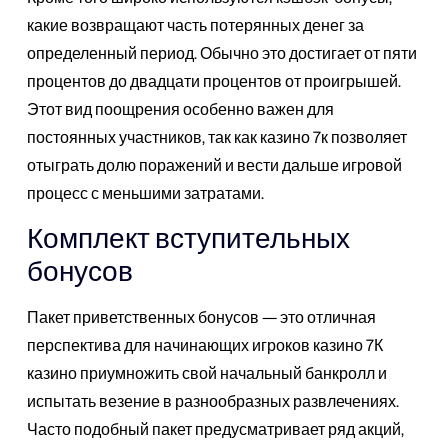
какие возвращают часть потерянных денег за
определенный период. Обычно это достигает от пяти
процентов до двадцати процентов от проигрышей.
Этот вид поощрения особенно важен для
постоянных участников, так как казино 7к позволяет
отыграть долю поражений и вести дальше игровой
процесс с меньшими затратами.
Комплект вступительных
бонусов
Пакет приветственных бонусов — это отличная
перспектива для начинающих игроков казино 7К
казино приумножить свой начальный банкролл и
испытать везение в разнообразных развлечениях.
Часто подобный пакет предусматривает ряд акций,