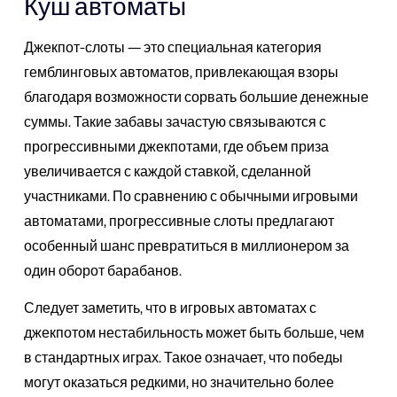
Куш автоматы
Джекпот-слоты — это специальная категория
гемблинговых автоматов, привлекающая взоры
благодаря возможности сорвать большие денежные
суммы. Такие забавы зачастую связываются с
прогрессивными джекпотами, где объем приза
увеличивается с каждой ставкой, сделанной
участниками. По сравнению с обычными игровыми
автоматами, прогрессивные слоты предлагают
особенный шанс превратиться в миллионером за
один оборот барабанов.
Следует заметить, что в игровых автоматах с
джекпотом нестабильность может быть больше, чем
в стандартных играх. Такое означает, что победы
могут оказаться редкими, но значительно более