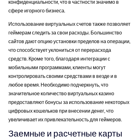
конфиденциальности, что в частности значимо в
сфере игорного бизнеса.
Использование виртуальных счетов также позволяет
геймерам следить за свои расходы. Большинство
сайтов дают опцию установки пределов на операции,
что способствует уклониться от перерасхода
средств. Кроме того, благодаря интеграции с
мобильными программами, клиенты могут
контролировать своими средствами в везде и в
любое время. Необходимо подчеркнуть, что
значительное количество виртуальных казино
предоставляют бонусы за использование некоторых
цифровых кошельков при внесении денег, что
увеличивает их привлекательность для геймеров.
Заемные и расчетные карты