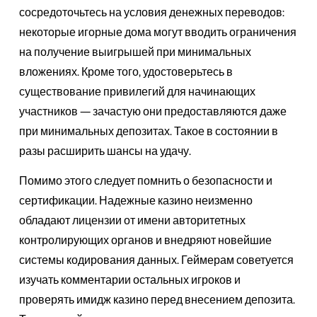
сосредоточьтесь на условия денежных переводов:
некоторые игорные дома могут вводить ограничения
на получение выигрышей при минимальных
вложениях. Кроме того, удостоверьтесь в
существование привилегий для начинающих
участников — зачастую они предоставляются даже
при минимальных депозитах. Такое в состоянии в
разы расширить шансы на удачу.
Помимо этого следует помнить о безопасности и
сертификации. Надежные казино неизменно
обладают лицензии от имени авторитетных
контролирующих органов и внедряют новейшие
системы кодирования данных. Геймерам советуется
изучать комментарии остальных игроков и
проверять имидж казино перед внесением депозита.