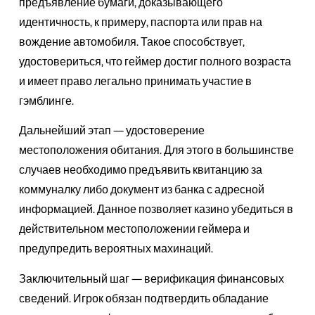
предъявление бумаги, доказывающего
идентичность, к примеру, паспорта или прав на
вождение автомобиля. Такое способствует,
удостовериться, что геймер достиг полного возраста
и имеет право легально принимать участие в
гэмблинге.
Дальнейший этап — удостоверение
местоположения обитания. Для этого в большинстве
случаев необходимо предъявить квитанцию за
коммуналку либо документ из банка с адресной
информацией. Данное позволяет казино убедиться в
действительном местоположении геймера и
предупредить вероятных махинаций.
Заключительный шаг — верификация финансовых
сведений. Игрок обязан подтвердить обладание