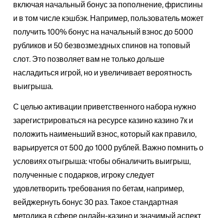
включая начальный бонус за пополнение, фриспины
и в том числе кэшбэк. Например, пользователь может
получить 100% бонус на начальный взнос до 5000
рубликов и 50 безвозмездных спинов на топовый
слот. Это позволяет вам не только дольше
насладиться игрой, но и увеличивает вероятность
выигрыша.
С целью активации приветственного набора нужно
зарегистрироваться на ресурсе казино казино 7к и
положить наименьший взнос, который как правило,
варьируется от 500 до 1000 рублей. Важно помнить о
условиях отыгрыша: чтобы обналичить выигрыш,
полученные с подарков, игроку следует
удовлетворить требования по бетам, например,
вейджернуть бонус 30 раз. Такое стандартная
методика в сфере онлайн-казино и значимый аспект