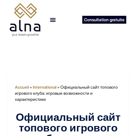
Consultation gratuite
reprise d’entreprise
Accueil
»
International
»
Официальный сайт топового
игрового клуба: игровые возможности и
характеристики
Официальный сайт
топового игрового