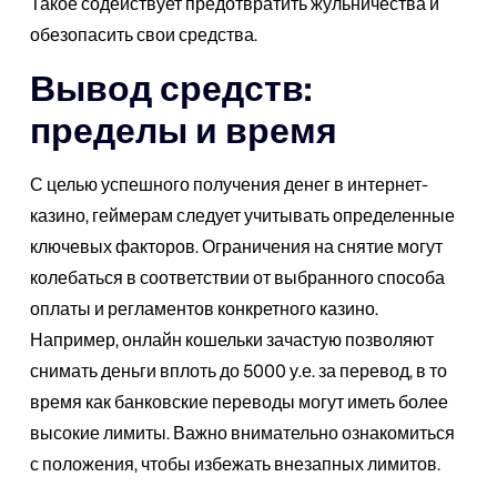
Такое содействует предотвратить жульничества и
обезопасить свои средства.
Вывод средств:
пределы и время
С целью успешного получения денег в интернет-
казино, геймерам следует учитывать определенные
ключевых факторов. Ограничения на снятие могут
колебаться в соответствии от выбранного способа
оплаты и регламентов конкретного казино.
Например, онлайн кошельки зачастую позволяют
снимать деньги вплоть до 5000 у.е. за перевод, в то
время как банковские переводы могут иметь более
высокие лимиты. Важно внимательно ознакомиться
с положения, чтобы избежать внезапных лимитов.