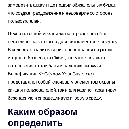
заморозить аккаунт до подачи обязательных бумаг,
что создает раздражение и недоверие со стороны
пользователей.
Нехватка ясной механизма контроля способно
негативно сказаться на доверии клиентов к ресурсу.
В условиях значительной соревнования на рынке
игорного бизнеса, как 1хбет, это может вызвать
потере клиентской базы и падению выручки.
Верификация KYC (Know Your Customer)
представляет собой ключевым элементом охраны
как для пользователей, так и для казино, гарантируя
безопасную и справедливую игровую среду.
Каким образом
определить