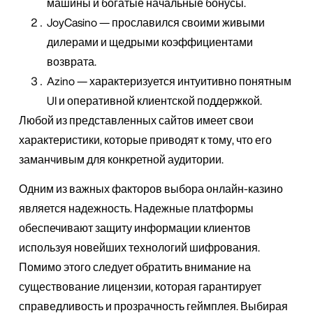
машины и богатые начальные бонусы.
JoyCasino — прославился своими живыми
дилерами и щедрыми коэффициентами
возврата.
Azino — характеризуется интуитивно понятным
UI и оперативной клиентской поддержкой.
Любой из представленных сайтов имеет свои
характеристики, которые приводят к тому, что его
заманчивым для конкретной аудитории.
Одним из важных факторов выбора онлайн-казино
является надежность. Надежные платформы
обеспечивают защиту информации клиентов
используя новейших технологий шифрования.
Помимо этого следует обратить внимание на
существование лицензии, которая гарантирует
справедливость и прозрачность геймплея. Выбирая