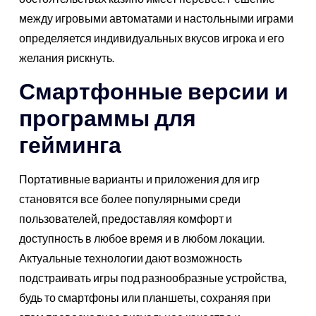
между игровыми автоматами и настольными играми
определяется индивидуальных вкусов игрока и его
желания рискнуть.
Смартфонные версии и
программы для
гейминга
Портативные варианты и приложения для игр
становятся все более популярными среди
пользователей, предоставляя комфорт и
доступность в любое время и в любом локации.
Актуальные технологии дают возможность
подстраивать игры под разнообразные устройства,
будь то смартфоны или планшеты, сохраняя при