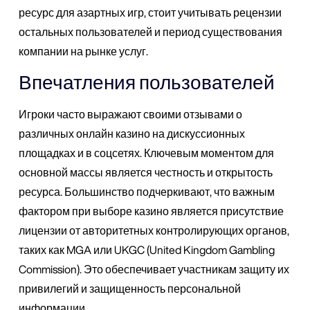
ресурс для азартных игр, стоит учитывать рецензии
остальных пользователей и период существования
компании на рынке услуг.
Впечатления пользователей
Игроки часто выражают своими отзывами о
различных онлайн казино на дискуссионных
площадках и в соцсетях. Ключевым моментом для
основной массы является честность и открытость
ресурса. Большинство подчеркивают, что важным
фактором при выборе казино является присутствие
лицензии от авторитетных контролирующих органов,
таких как MGA или UKGC (United Kingdom Gambling
Commission). Это обеспечивает участникам защиту их
привилегий и защищенность персональной
информации.