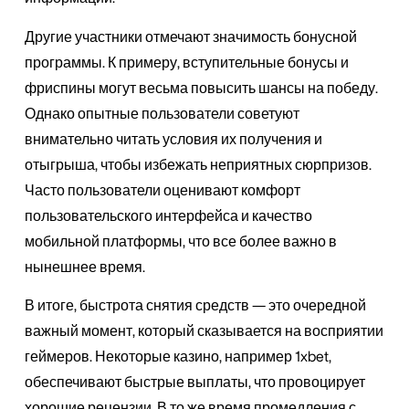
Другие участники отмечают значимость бонусной
программы. К примеру, вступительные бонусы и
фриспины могут весьма повысить шансы на победу.
Однако опытные пользователи советуют
внимательно читать условия их получения и
отыгрыша, чтобы избежать неприятных сюрпризов.
Часто пользователи оценивают комфорт
пользовательского интерфейса и качество
мобильной платформы, что все более важно в
нынешнее время.
В итоге, быстрота снятия средств — это очередной
важный момент, который сказывается на восприятии
геймеров. Некоторые казино, например 1xbet,
обеспечивают быстрые выплаты, что провоцирует
хорошие рецензии. В то же время промедления с