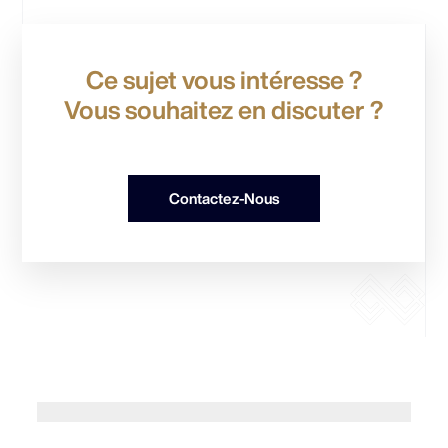
Ce sujet vous intéresse ?
Vous souhaitez en discuter ?
Contactez-Nous