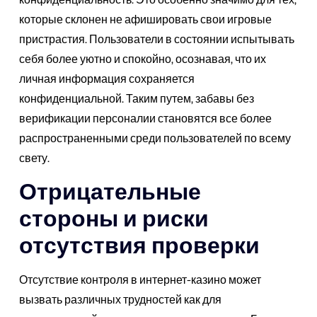
которые склонен не афишировать свои игровые
пристрастия. Пользователи в состоянии испытывать
себя более уютно и спокойно, осознавая, что их
личная информация сохраняется
конфиденциальной. Таким путем, забавы без
верификации персоналии становятся все более
распространенными среди пользователей по всему
свету.
Отрицательные
стороны и риски
отсутствия проверки
Отсутствие контроля в интернет-казино может
вызвать различных трудностей как для