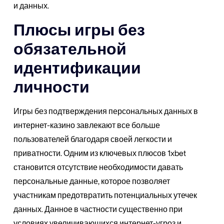
и данных.
Плюсы игры без
обязательной
идентификации
личности
Игры без подтверждения персональных данных в
интернет-казино завлекают все больше
пользователей благодаря своей легкости и
приватности. Одним из ключевых плюсов 1xbet
становится отсутствие необходимости давать
персональные данные, которое позволяет
участникам предотвратить потенциальных утечек
данных. Данное в частности существенно при
условиях увеличивающихся интернет-угроз и