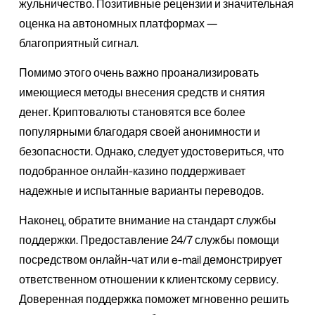
жульничество. Позитивные рецензии и значительная
оценка на автономных платформах —
благоприятный сигнал.
Помимо этого очень важно проанализировать
имеющиеся методы внесения средств и снятия
денег. Криптовалюты становятся все более
популярными благодаря своей анонимности и
безопасности. Однако, следует удостовериться, что
подобранное онлайн-казино поддерживает
надежные и испытанные варианты переводов.
Наконец, обратите внимание на стандарт службы
поддержки. Предоставление 24/7 службы помощи
посредством онлайн-чат или e-mail демонстрирует
ответственном отношении к клиентскому сервису.
Доверенная поддержка поможет мгновенно решить