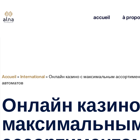
accueil
à propo
Accueil
»
International
»
Онлайн казино с максимальным ассортимен
автоматов
Онлайн казино
максимальны