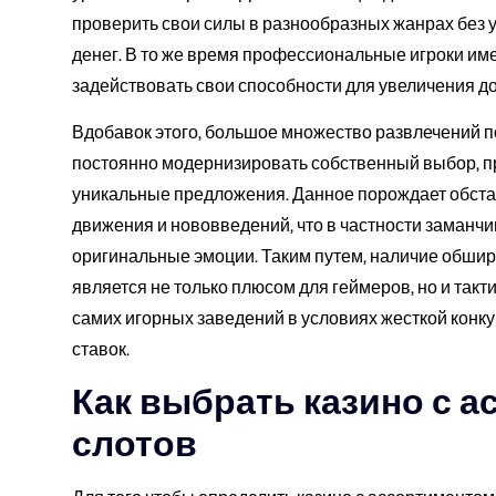
проверить свои силы в разнообразных жанрах без 
денег. В то же время профессиональные игроки им
задействовать свои способности для увеличения д
Вдобавок этого, большое множество развлечений 
постоянно модернизировать собственный выбор, п
уникальные предложения. Данное порождает обст
движения и нововведений, что в частности заманчиво
оригинальные эмоции. Таким путем, наличие обши
является не только плюсом для геймеров, но и так
самих игорных заведений в условиях жесткой конк
ставок.
Как выбрать казино с 
слотов