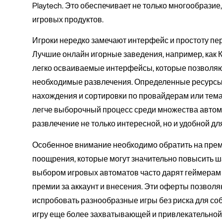
Playtech. Это обеспечивает не только многообразие,
игровых продуктов.
Игроки нередко замечают интерфейс и простоту п
Лучшие онлайн игорные заведения, например, как К
легко осваиваемые интерфейсы, которые позволяю
необходимые развлечения. Определенные ресурсы
нахождения и сортировки по провайдерам или темат
легче выборочный процесс среди множества автом
развлечение не только интересной, но и удобной дл
Особенное внимание необходимо обратить на пре
поощрения, которые могут значительно повысить ша
выбором игровых автоматов часто дарят геймера
премии за аккаунт и внесения. Эти оферты позвол
испробовать разнообразные игры без риска для соб
игру еще более захватывающей и привлекательной