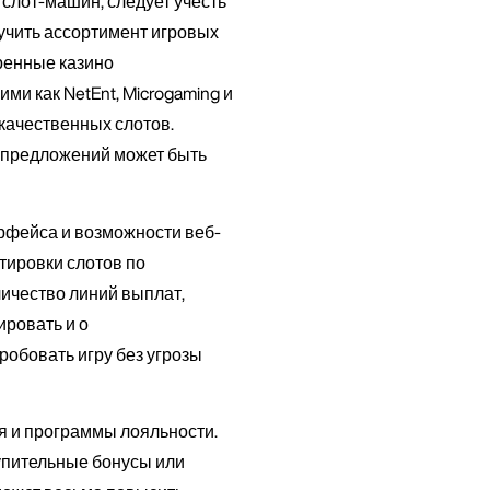
 слот-машин, следует учесть
учить ассортимент игровых
ренные казино
и как NetEnt, Microgaming и
 качественных слотов.
х предложений может быть
ерфейса и возможности веб-
тировки слотов по
личество линий выплат,
ировать и о
обовать игру без угрозы
я и программы лояльности.
упительные бонусы или