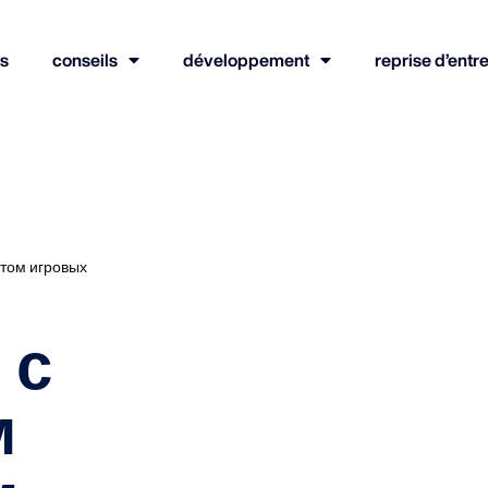
s
conseils
développement
reprise d’entr
том игровых
 с
м