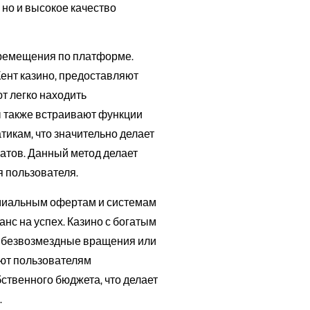
 но и высокое качество
еремещения по платформе.
ент казино, предоставляют
т легко находить
 также встраивают функции
икам, что значительно делает
атов. Данный метод делает
я пользователя.
миальным офертам и системам
нс на успех. Казино с богатым
м безвозмездные вращения или
яют пользователям
ственного бюджета, что делает
.