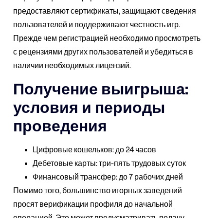
предоставляют сертификаты, защищают сведения
пользователей и поддерживают честность игр.
Прежде чем регистрацией необходимо просмотреть
с рецензиями других пользователей и убедиться в
наличии необходимых лицензий.
Получение выигрыша:
условия и периоды
проведения
Цифровые кошельков: до 24 часов
Дебетовые карты: три-пять трудовых суток
Финансовый трансфер: до 7 рабочих дней
Помимо того, большинство игорных заведений
просят верификации профиля до начальной
операцией. Это может предусматривать подачу