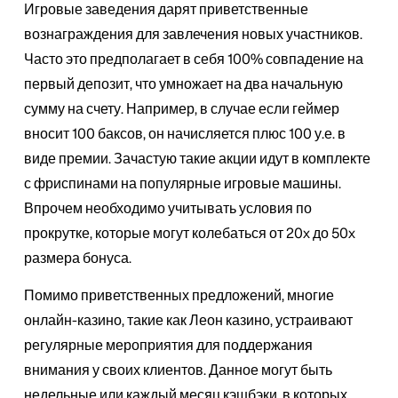
Игровые заведения дарят приветственные
вознаграждения для завлечения новых участников.
Часто это предполагает в себя 100% совпадение на
первый депозит, что умножает на два начальную
сумму на счету. Например, в случае если геймер
вносит 100 баксов, он начисляется плюс 100 у.е. в
виде премии. Зачастую такие акции идут в комплекте
с фриспинами на популярные игровые машины.
Впрочем необходимо учитывать условия по
прокрутке, которые могут колебаться от 20x до 50x
размера бонуса.
Помимо приветственных предложений, многие
онлайн-казино, такие как Леон казино, устраивают
регулярные мероприятия для поддержания
внимания у своих клиентов. Данное могут быть
недельные или каждый месяц кэшбэки, в которых