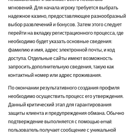
мгновений. Для начала игроку требуется выбрать
надежное казино, предоставляющее разнообразный
выбор развлечений и бонусов. Затем этого следует
перейти на вкладку регистрационного процесса, где
необходимо будет указать основные сведения:
фамилию и имя, адрес электронной почты, и код
доступа. Отдельные сайты имеют возможность
запросить дополнительную сведения, такую как
контактный номер или адрес проживания.
По окончании результативного создания профиля
необходимо осуществить процесс его утверждения.
Данный критический этап для гарантирования
защиты клиента и предупреждения обмана. Обычно
подтверждение выполняется с помощью email:
пользователь получает сообщение с уникальной