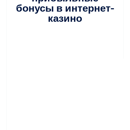
бонусы в интернет-
казино