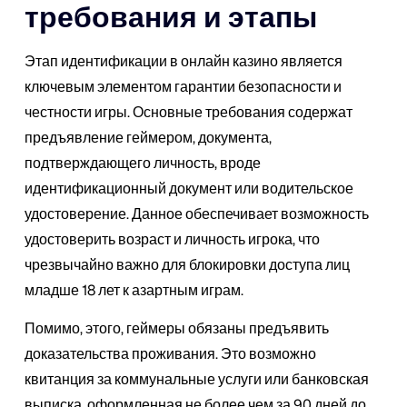
требования и этапы
Этап идентификации в онлайн казино является
ключевым элементом гарантии безопасности и
честности игры. Основные требования содержат
предъявление геймером, документа,
подтверждающего личность, вроде
идентификационный документ или водительское
удостоверение. Данное обеспечивает возможность
удостоверить возраст и личность игрока, что
чрезвычайно важно для блокировки доступа лиц
младше 18 лет к азартным играм.
Помимо, этого, геймеры обязаны предъявить
доказательства проживания. Это возможно
квитанция за коммунальные услуги или банковская
выписка, оформленная не более чем за 90 дней до