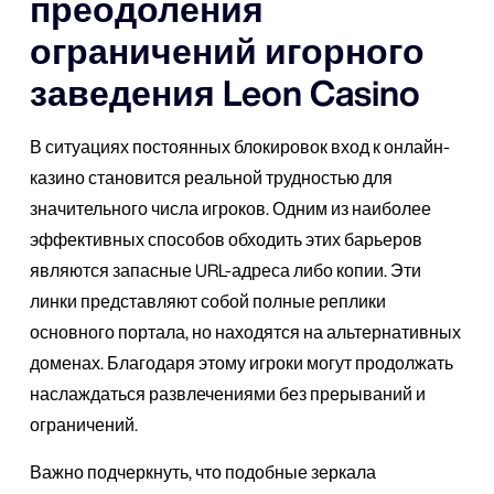
преодоления
ограничений игорного
заведения Leon Casino
В ситуациях постоянных блокировок вход к онлайн-
казино становится реальной трудностью для
значительного числа игроков. Одним из наиболее
эффективных способов обходить этих барьеров
являются запасные URL-адреса либо копии. Эти
линки представляют собой полные реплики
основного портала, но находятся на альтернативных
доменах. Благодаря этому игроки могут продолжать
наслаждаться развлечениями без прерываний и
ограничений.
Важно подчеркнуть, что подобные зеркала