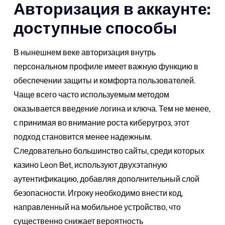
Авторизация в аккаунте:
доступные способы
В нынешнем веке авторизация внутрь
персональном профиле имеет важную функцию в
обеспечении защиты и комфорта пользователей.
Чаще всего часто используемым методом
оказывается введение логина и ключа. Тем не менее,
с принимая во внимание роста киберугроз, этот
подход становится менее надежным.
Следовательно большинство сайты, среди которых
казино Leon Bet, используют двухэтапную
аутентификацию, добавляя дополнительный слой
безопасности. Игроку необходимо внести код,
направленный на мобильное устройство, что
существенно снижает вероятность