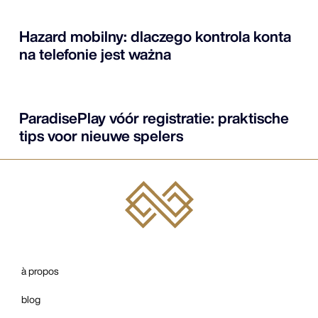
Hazard mobilny: dlaczego kontrola konta
na telefonie jest ważna
ParadisePlay vóór registratie: praktische
tips voor nieuwe spelers
à propos
blog