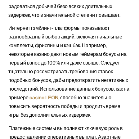
радоваться добычей безо всяких длительных
задержек, что в значительной степени повышает.
Интернет гэмблинг-платформы показывают
разнообразный выбор акций, включая начальные
комплекты, фриспины и кэшбэк. Например,
некоторые казино дают новым геймерам бонусы на
первый взнос до 100% или даже свыше. Следует
тщательно рассматривать требования ставок
подобных бонусов, дабы предотвратить негативных
последствий. Использование данных бонусов, как на
примере
casino LEON
, способно значительно
повысить вероятность победы и продлить время
игры без дополнительных издержек.
Платежные системы выполняют ключевую роль в
предоставлении оперативных выплат. Азартные