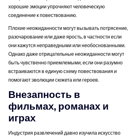
хорошие эмоции упрочняют человеческую
соединение к повествованию.
Плохие неожиданности могут вызывать потрясение,
разочарование или даже ярость, в частности если
они кажутся неправедными или необоснованными.
Однако даже отрицательные неожиданности могут
быть чувственно приемлемыми, если они разумно
встраиваются в единую схему повествования и
помогают эволюции сюжета или героев.
Внезапность в
фильмах, романах и
играх
Индустрия развлечений давно изучила искусство