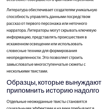
Литература обеспечивает создателям уникальную
способность управлять данными посредством
рассказ от первого персонажа или неточного
нарратора. Литераторы могут скрывать ключевую
информацию, представлять происшествия в
искаженном освещении или использовать
словесные техники для формирования
неопределенности. Это позволяет строить
замысловатые многоступенчатые сюжеты с
несколькими твистами.
Образцы, которые вынуждают
припомнить историю надолго
Отдельные неожиданные твисты становятся
социальными эффектами и на веки пребывают в