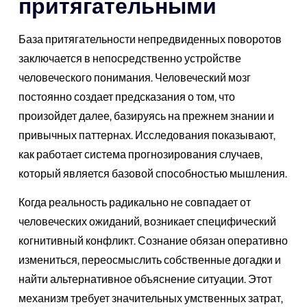
притягательными
База притягательности непредвиденных поворотов
заключается в непосредственно устройстве
человеческого понимания. Человеческий мозг
постоянно создает предсказания о том, что
произойдет далее, базируясь на прежнем знании и
привычных паттернах. Исследования показывают,
как работает система прогнозирования случаев,
который является базовой способностью мышления.
Когда реальность радикально не совпадает от
человеческих ожиданий, возникает специфический
когнитивный конфликт. Сознание обязан оперативно
измениться, переосмыслить собственные догадки и
найти альтернативное объяснение ситуации. Этот
механизм требует значительных умственных затрат,