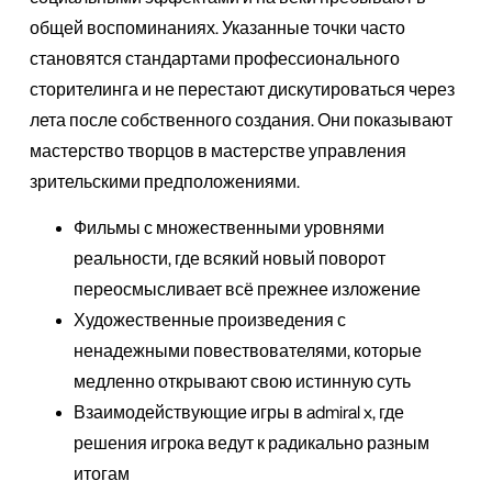
общей воспоминаниях. Указанные точки часто
становятся стандартами профессионального
сторителинга и не перестают дискутироваться через
лета после собственного создания. Они показывают
мастерство творцов в мастерстве управления
зрительскими предположениями.
Фильмы с множественными уровнями
реальности, где всякий новый поворот
переосмысливает всё прежнее изложение
Художественные произведения с
ненадежными повествователями, которые
медленно открывают свою истинную суть
Взаимодействующие игры в admiral x, где
решения игрока ведут к радикально разным
итогам