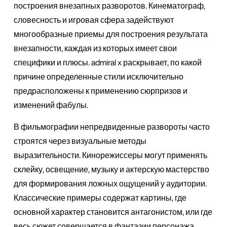
построения внезапных разворотов. Кинематограф,
словесность и игровая сфера задействуют
многообразные приемы для построения результата
внезапности, каждая из которых имеет свои
специфики и плюсы. admiral x раскрывает, по какой
причине определенные стили исключительно
предрасположены к применению сюрпризов и
изменений фабулы.
В фильмографии непредвиденные развороты часто
строятся через визуальные методы
выразительности. Кинорежиссеры могут применять
склейку, освещение, музыку и актерскую мастерство
для формирования ложных ощущений у аудитории.
Классические примеры содержат картины, где
основной характер становится антагонистом, или где
весь сюжет совершается в фантазии персонажа.