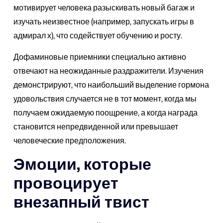
мотивирует человека разыскивать новый багаж и
изучать неизвестное (например, запускать игры в
адмирал х), что содействует обучению и росту.
Дофаминовые приемники специально активно
отвечают на неожиданные раздражители. Изучения
демонстрируют, что наибольший выделение гормона
удовольствия случается не в тот момент, когда мы
получаем ожидаемую поощрение, а когда награда
становится непредвиденной или превышает
человеческие предположения.
Эмоции, которые
провоцирует
внезапный твист