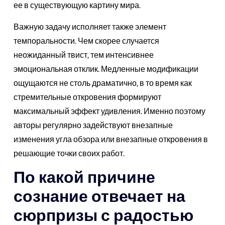
ее в существующую картину мира.
Важную задачу исполняет также элемент
темпоральности. Чем скорее случается
неожиданный твист, тем интенсивнее
эмоциональная отклик. Медленные модификации
ощущаются не столь драматично, в то время как
стремительные откровения формируют
максимальный эффект удивления. Именно поэтому
авторы регулярно задействуют внезапные
изменения угла обзора или внезапные откровения в
решающие точки своих работ.
По какой причине
сознание отвечает на
сюрпризы с радостью