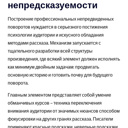
непредсказуемости
Построение профессиональных непредвиденных
поворотов нуждается в серьезного постижения
психологии аудитории и искусного обладания
методами рассказа. Механизм запускается с
тщательного разработки всей структуры
произведения, где всякий элемент должен исполнять
как минимум двойным задачам: продвигать
основную историю и готовить почву для будущего
поворота.
Главным элементом представляет собой умение
обманчивых курсов – техника переключения
внимания аудитории от значимых нюансов способом
фокусировки на других гранях рассказа. Писатели
применяют красные подсказки, неверные подсказки