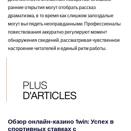
ранние открытия могут отобрать рассказ
драматизма, в то время как слишком запоздалые
могут выглядеть неоправданными. Профессионалы
повествования аккуратно регулируют момент
обнаружения сведений, рассматривая чувственное
настроение читателей и единый ритм работы.
PLUS
D'ARTICLES
Обзор онлайн-казино 1win: Успех в
спортивных ставках с