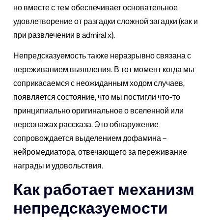
но вместе с тем обеспечивает основательное
удовлетворение от разгадки сложной загадки (как и
при развлечении в admiral x).
Непредсказуемость также неразрывно связана с
переживанием выявления. В тот момент когда мы
соприкасаемся с неожиданным ходом случаев,
появляется состояние, что мы постигли что-то
принципиально оригинальное о вселенной или
персонажах рассказа. Это обнаружение
сопровождается выделением дофамина –
нейромедиатора, отвечающего за переживание
награды и удовольствия.
Как работает механизм
непредсказуемости