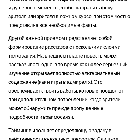
и душевные моменты, чтобы направить фокус
зрителя или зрителя в ложном курсе, при этом честно
представляя все необходимые факты.
Другой важной приемом представляет собой
формирование рассказов с несколькими слоями
толкования. На внешнем пласте повесть может
рассказывать одно, в то время как более серьезный
изучение открывает полностью альтернативный
содержание (как и игры в адмирал х). Это
обеспечивает строить работы, которые поощряют
при дополнительном потреблении, когда зрители
может обнаружить прежде пропущенные
подробности и взаимосвязи.
Тайминг выполняет определяющую задачу в
действенности внезапных поворотов. Слишком