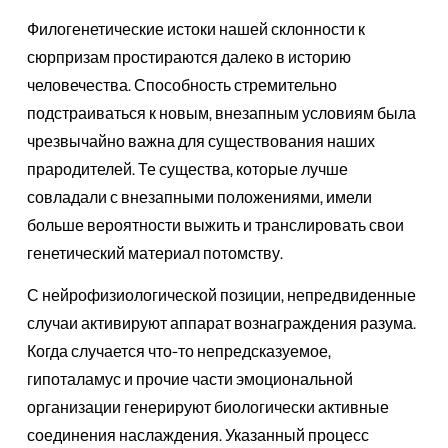
Филогенетические истоки нашей склонности к
сюрпризам простираются далеко в историю
человечества. Способность стремительно
подстраиваться к новым, внезапным условиям была
чрезвычайно важна для существования наших
прародителей. Те существа, которые лучше
совладали с внезапными положениями, имели
больше вероятности выжить и транслировать свои
генетический материал потомству.
С нейрофизиологической позиции, непредвиденные
случаи активируют аппарат вознаграждения разума.
Когда случается что-то непредсказуемое,
гипоталамус и прочие части эмоциональной
организации генерируют биологически активные
соединения наслаждения. Указанный процесс