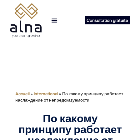
Consultation gratuite
reprise d’entreprise
Accueil
»
International
»
По какому принципу работает
наслаждение от непредсказуемости
По какому
принципу работает
наслаждение от