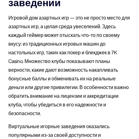
заведении
Игровой дом азартных игр — это не просто место для
азартных игр, а целая среда увеселений. Здесь
каждый геймер может отыскать что-то по своему
вкусу: из традиционных игровых машин до
настольных игр, таких как покер и блекджек в 7K
Casino. Множество клубы показывают планы
верности, какие дают возможность накапливать
бонусные баллы и обменивать их на реальные
деньги или другие привилегии. В особенности важно
обратить внимание на лицензии и аккредитации
клуба, чтобы убедиться в его надежности и
безопасности.
Виртуальные игорные заведения оказались
популярными из-за своей доступности и