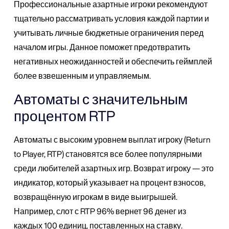
Профессиональные азартные игроки рекомендуют
тщательно рассматривать условия каждой партии и
учитывать личные бюджетные ограничения перед
началом игры. Данное поможет предотвратить
негативных неожиданностей и обеспечить геймплей
более взвешенным и управляемым.
Автоматы с значительным
процентом RTP
Автоматы с высоким уровнем выплат игроку (Return
to Player, RTP) становятся все более популярными
среди любителей азартных игр. Возврат игроку — это
индикатор, который указывает на процент взносов,
возвращённую игрокам в виде выигрышей.
Например, слот с RTP 96% вернет 96 денег из
каждых 100 единиц, поставленных на ставку.