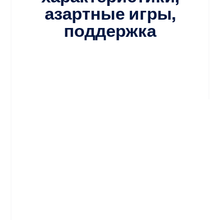
азартные игры,
поддержка