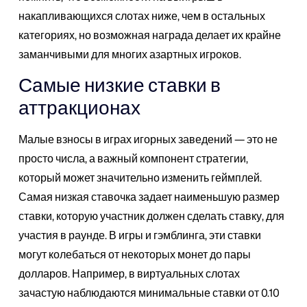
накапливающихся слотах ниже, чем в остальных
категориях, но возможная награда делает их крайне
заманчивыми для многих азартных игроков.
Самые низкие ставки в
аттракционах
Малые взносы в играх игорных заведений — это не
просто числа, а важный компонент стратегии,
который может значительно изменить геймплей.
Самая низкая ставочка задает наименьшую размер
ставки, которую участник должен сделать ставку, для
участия в раунде. В игры и гэмблинга, эти ставки
могут колебаться от некоторых монет до пары
долларов. Например, в виртуальных слотах
зачастую наблюдаются минимальные ставки от 0.10