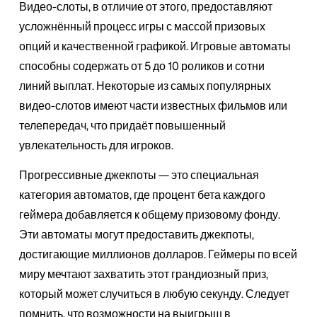
Видео-слоты, в отличие от этого, предоставляют
усложнённый процесс игры с массой призовых
опций и качественной графикой. Игровые автоматы
способны содержать от 5 до 10 роликов и сотни
линий выплат. Некоторые из самых популярных
видео-слотов имеют части известных фильмов или
телепередач, что придаёт повышенный
увлекательность для игроков.
Прогрессивные джекпоты — это специальная
категория автоматов, где процент бета каждого
геймера добавляется к общему призовому фонду.
Эти автоматы могут предоставить джекпоты,
достигающие миллионов долларов. Геймеры по всей
миру мечтают захватить этот грандиозный приз,
который может случиться в любую секунду. Следует
помнить, что возможности на выигрыш в