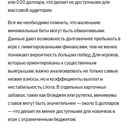
или 0.20 доллара, что делает их доступными для
массовой аудитории.
Всё же необходимо помнить, что маленькие
минимальные беты могут быть обманчивыми.
Данные дают возможность долговечнее пребывать в
игре с лимитированными финансами, тем не менее
понижают вероятность больших побед. Для игроков,
которые ориентированы к существенным
выигрышам, важно анализировать не только самые
низкие взносы, но и коэффициенты выплат и
нестабильность слота. В отдельных карточных
забавах, таких как блэкджек или рулетка, минимумы
ставок могут быть значительнее — около 5 долларов
— что делает их менее доступными для новичков в
игре с ограниченным бюджетом.