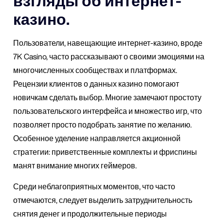
взгляды об интернет-
казино.
Пользователи, навещающие интернет-казино, вроде
7K Casino, часто рассказывают о своими эмоциями на
многочисленных сообществах и платформах.
Рецензии клиентов о данных казино помогают
новичкам сделать выбор. Многие замечают простоту
пользовательского интерфейса и множество игр, что
позволяет просто подобрать занятие по желанию.
Особенное уделение направляется акционной
стратегии: приветственные комплекты и фриспины
манят внимание многих геймеров.
Среди неблагоприятных моментов, что часто
отмечаются, следует выделить затруднительность
снятия денег и продолжительные периоды