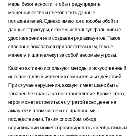
меры безопасности, чтобы предупредить
мошенничество и обезопасить данные
пользователей. Однако имеются способы обойти
данные структуры, скажем, используя фальшивые
удостоверения или создавая ряд аккаунтов. Такое
способно показаться привлекательным, тем не
менее эти шаги влекут за собой весомые угрозы.
Казино активно используют методы и искусственный
интеллект для выявления сомнительных действий.
При случае нарушения, аккаунт имеет шанс быть
забанен без шанса на восстановление. Кроме этого,
игрок может встретиться с утратой всех денег на
аккаунте и в том числе и с с правовыми
последствиями. Таким способом, обход
верификации может спровоцировать к необратимым
потерям и долгосрочным эффектам для репутации