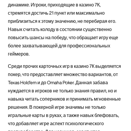
динамике. Игроки, приходящие в казино 7К,
стремятся достичь 21 пункт или максимально
приблизиться к этому значению, не перебирая его.
Навык считать колоду в состоянии существенно
повысить шансы на победу, что обращает игру еще
более захватывающей для профессиональных
геймеров.
Среди прочих карточных игр в казино 7К выделяется
покер, что предоставляет множество вариантов, от
Texas Hold'em и до Omaha Poker. Данная забава
нуждается в игроков не только знания правил, но и
навыка читать соперников и принимать мгновенные
решения. В покерной игре значимы не только
игральные карты в руках, а также навык блефовать,
что добавляет игре аспект психологического