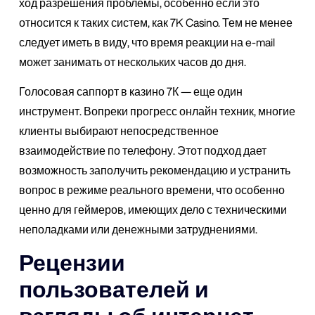
ход разрешения проблемы, особенно если это
относится к таких систем, как 7K Casino. Тем не менее
следует иметь в виду, что время реакции на e-mail
может занимать от нескольких часов до дня.
Голосовая саппорт в казино 7К — еще один
инструмент. Вопреки прогресс онлайн техник, многие
клиенты выбирают непосредственное
взаимодействие по телефону. Этот подход дает
возможность заполучить рекомендацию и устранить
вопрос в режиме реального времени, что особенно
ценно для геймеров, имеющих дело с техническими
неполадками или денежными затруднениями.
Рецензии
пользователей и