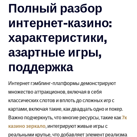
Полный разбор
интернет-казино:
характеристики,
азартные игры,
поддержка
Интернет гэмблинг-платформы демонстрируют
множество аттракционов, включая в себя
классических слотов и вплоть до сложных игр с
картами, включая такие, как двадцать одно и покер.
Важно подчеркнуть, что многие ресурсы, такие как
7к
казино зеркало
, интегрируют живые игры с
реальными крупье, что добавляет элемент реализма