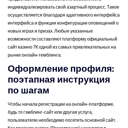
индивидуализировать свой азартный процесс. Такое
осуществляется благодаря адаптивного интерфейса
интерфейса и функции конфигурации оповещений о
новых играх и призах. Любые указанные
возможности составляют платформу официальный
сайт казино 7К одной из самых привлекательных на
рынке онлайн-гемблинга.
Оформление профиля:
поэтапная инструкция
по шагам
Чтобы начала регистрации на онлайн-платформе,
будь то гэмблинг-сайт или другая услуга,
пользователю необходимо посетить основной сайт.