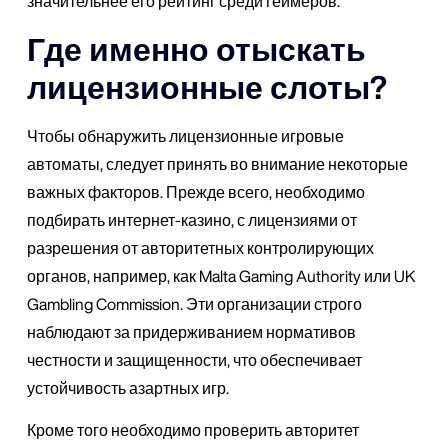
значительнее его рейтинг среди геймеров.
Где именно отыскать
лицензионные слоты?
Чтобы обнаружить лицензионные игровые
автоматы, следует принять во внимание некоторые
важных факторов. Прежде всего, необходимо
подбирать интернет-казино, с лицензиями от
разрешения от авторитетных контролирующих
органов, например, как Malta Gaming Authority или UK
Gambling Commission. Эти организации строго
наблюдают за придерживанием нормативов
честности и защищенности, что обеспечивает
устойчивость азартных игр.
Кроме того необходимо проверить авторитет