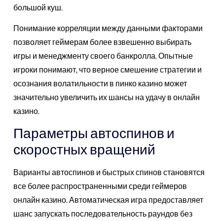
большой куш.
Понимание корреляции между данными факторами
позволяет геймерам более взвешенно выбирать
игры и менеджменту своего банкролла. Опытные
игроки понимают, что верное смешение стратегии и
осознания волатильности в пинко казино может
значительно увеличить их шансы на удачу в онлайн
казино.
Параметры автоспинов и
скоростных вращений
Варианты автоспинов и быстрых спинов становятся
все более распространенными среди геймеров
онлайн казино. Автоматическая игра предоставляет
шанс запускать последовательность раундов без