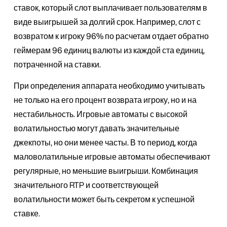
ставок, который слот выплачивает пользователям в
виде выигрышей за долгий срок. Например, слот с
возвратом к игроку 96% по расчетам отдает обратно
геймерам 96 единиц валюты из каждой ста единиц,
потраченной на ставки.
При определения аппарата необходимо учитывать
не только на его процент возврата игроку, но и на
нестабильность. Игровые автоматы с высокой
волатильностью могут давать значительные
джекпоты, но они менее часты. В то период, когда
маловолатильные игровые автоматы обеспечивают
регулярные, но меньшие выигрыши. Комбинация
значительного RTP и соответствующей
волатильности может быть секретом к успешной
ставке.