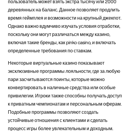
пользователь может взять экстра тысячу или 2000
деревянных на баланс. Данное позволяет продлить
время геймплея и возможности на крупный джекпот.
Однако важно вдумчиво изучать условия отработки,
поскольку они могут различаться между казино,
включая такие бренды, как pinko casino, и включать
определенные требования по ставкам.
Некоторые виртуальные казино показывают
эксклюзивные программы лояльности, где за любую
пари засчитываются поинты, которые можно
конвертировать в наличные средства или особые
привилегии. Игроки также способны получать доступ
к приватным чемпионатам и персональным оферам.
Подобные программы позволяют создать
устойчивые отношения с клиентами и сделать
процесс игры более увлекательным и доходным.