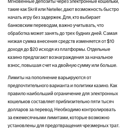
Мгновенные депозиты через электронные кошельки,
такие как Skrill или Neteller, дают возможность быстро
начать игру без задержек. Для, кто выбирает
банковским переводам, важно учитывать, что
обработка может занять до трех будних дней. Самая
низкая сумма внесения средств изменяется от $10
доходя до $20 исходя из платформы. Отдельные
казино предлагают вознаграждения за начальное
взнос, повышая счет на двойную сумму или больше.
Лимиты на пополнение варьируются от
предпочтительного варианта и политики казино. Как
правило наибольший ограничение для электронных
кошельков составляет приблизительно пяти тысяч
долларов за перевод. Необходимо контролировать
за ежемесячными лимитами, которые возможно
установлены для предотвращения чрезмерных трат.