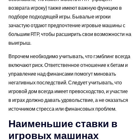
возврата игроку) также имеют важную функцию в
подборе подходящей игры. Бывалые игроки
зачастую отдают предпочтение игровые машины с
большим RTP, чтобы расширить свои возможности на
выигрыш.
Впрочем необходимо учитывать, что гэмблинг всегда
включают риск. Ответственное отношение к бетам и
управление над финансами помогут миновать
негативных последствий. Следует учитывать, что
игровой дом всегда имеет превосходство, и участие
в играх должно давать удовольствие, а не оказаться
источником стресса или финансовых проблем.
Наименьшие ставки в
игровых машинах