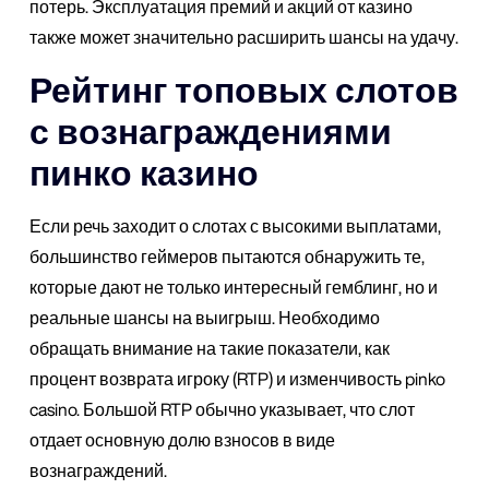
потерь. Эксплуатация премий и акций от казино
также может значительно расширить шансы на удачу.
Рейтинг топовых слотов
с вознаграждениями
пинко казино
Если речь заходит о слотах с высокими выплатами,
большинство геймеров пытаются обнаружить те,
которые дают не только интересный гемблинг, но и
реальные шансы на выигрыш. Необходимо
обращать внимание на такие показатели, как
процент возврата игроку (RTP) и изменчивость pinko
casino. Большой RTP обычно указывает, что слот
отдает основную долю взносов в виде
вознаграждений.