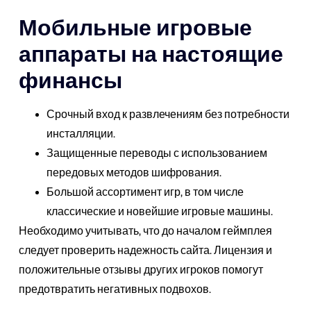
Мобильные игровые
аппараты на настоящие
финансы
Срочный вход к развлечениям без потребности
инсталляции.
Защищенные переводы с использованием
передовых методов шифрования.
Большой ассортимент игр, в том числе
классические и новейшие игровые машины.
Необходимо учитывать, что до началом геймплея
следует проверить надежность сайта. Лицензия и
положительные отзывы других игроков помогут
предотвратить негативных подвохов.