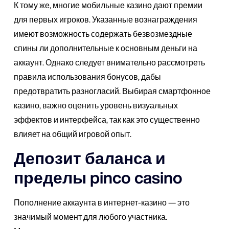
К тому же, многие мобильные казино дают премии
для первых игроков. Указанные вознаграждения
имеют возможность содержать безвозмездные
спины ли дополнительные к основным деньги на
аккаунт. Однако следует внимательно рассмотреть
правила использования бонусов, дабы
предотвратить разногласий. Выбирая смартфонное
казино, важно оценить уровень визуальных
эффектов и интерфейса, так как это существенно
влияет на общий игровой опыт.
Депозит баланса и
пределы pinco casino
Пополнение аккаунта в интернет-казино — это
значимый момент для любого участника.