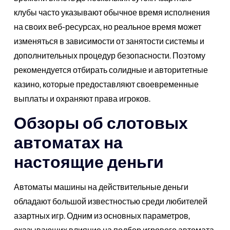
клубы часто указывают обычное время исполнения
на своих веб-ресурсах, но реальное время может
изменяться в зависимости от занятости системы и
дополнительных процедур безопасности. Поэтому
рекомендуется отбирать солидные и авторитетные
казино, которые предоставляют своевременные
выплаты и охраняют права игроков.
Обзоры об слотовых
автоматах на
настоящие деньги
Автоматы машины на действительные деньги
обладают большой известностью среди любителей
азартных игр. Одним из основных параметров,