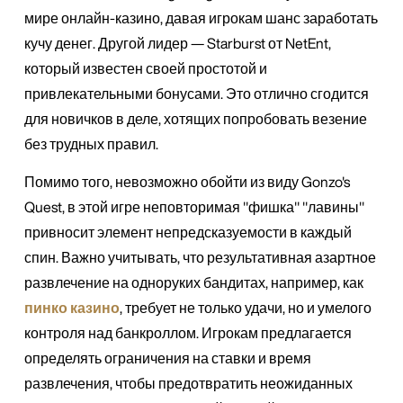
мире онлайн-казино, давая игрокам шанс заработать
кучу денег. Другой лидер — Starburst от NetEnt,
который известен своей простотой и
привлекательными бонусами. Это отлично сгодится
для новичков в деле, хотящих попробовать везение
без трудных правил.
Помимо того, невозможно обойти из виду Gonzo's
Quest, в этой игре неповторимая "фишка" "лавины"
привносит элемент непредсказуемости в каждый
спин. Важно учитывать, что результативная азартное
развлечение на одноруких бандитах, например, как
пинко казино
, требует не только удачи, но и умелого
контроля над банкроллом. Игрокам предлагается
определять ограничения на ставки и время
развлечения, чтобы предотвратить неожиданных