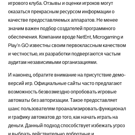
игрового клуба. Отзывы и оценки игроков могут
оказаться прекрасным ресурсом информации о
качестве предоставляемых аппаратов. Не менее
значим важен подбор создателей программного
обеспечения. Компании вроде NetEnt, Microgaming и
Play’n GO известны своим первоклассным качеством
и честностью, их разработки подвергаются частым
аудитам независимыми организациями.
И наконец, обратите внимание на присутствие демо-
версий игр. Официальные сайты часто предлагают
возможность безвозмездно опробовать игровые
автоматы без авторизации. Такое предоставляет
шанс пользователям проанализировать функционал
и графику автоматов до того, как начать играть на
деньги. Данный подход способствует избежать угроз
и выбрать действительно добротные и