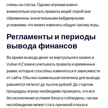
спины на слотах. Однако игрокам важно
внимательно изучать правила акций: порой они
обременены значительными вейджерными
условиями, что может изменить общую тактику игры.
Регламенты и периоды
вывода финансов
Во время вывода денег из виртуального казино и
Vulkan KZ важно учитывать правила и временные
рамки, которые способны изменяться в зависимости
от сайта. Обычно наименьшая величина для вывода
равняется пятисот до тысячи рублей. До стартом
процедуры игроку необходимо проверить, что все
без исключения условия бонуса соблюдены, так как
несоблюдение может стать причиной отказа в