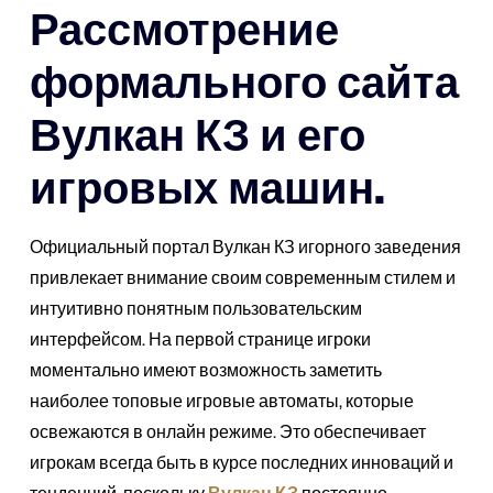
Рассмотрение
формального сайта
Вулкан КЗ и его
игровых машин.
Официальный портал Вулкан КЗ игорного заведения
привлекает внимание своим современным стилем и
интуитивно понятным пользовательским
интерфейсом. На первой странице игроки
моментально имеют возможность заметить
наиболее топовые игровые автоматы, которые
освежаются в онлайн режиме. Это обеспечивает
игрокам всегда быть в курсе последних инноваций и
тенденций, поскольку
Вулкан КЗ
постоянно