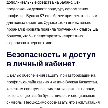
дополнительные средства на баланс. Эти
предложения делают процедуру оформления
профиля в Вулкан КЗ еще более привлекательным
для новых клиентов. Однако стоит внимательно
проанализировать правила получения и отыгрыша
бонусов, чтобы предотвратить неприятных
сюрпризов в перспективе.
Безопасность и доступ
в личный кабинет
С целью обеспечения защиты при авторизации на
профиль онлайн казино и казино Вулкан Казахстан,
клиентам советуется применять сложные пароли,
включающие в себя буквы, цифры и специальные
символы. Необходимо осознавать, что эксплуатация