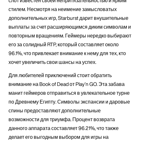
слот известен своей непритязательностью и ярким
стилем. Несмотря на неимение замысловатых
дополнительных игр, Starburst дарит внушительные
выплаты за счет расширяющимся диким символам и
повторным вращениям. Геймеры нередко выбирают
его за солидный RTP, который составляет около
96.1%, что привлекает внимание к нему для тех, кто
хочет увеличить свои шансы на успех.
Для любителей приключений стоит обратить
внимание на Book of Dead от Play’n GO. Эта забава
манит геймеров отправиться в увлекательное турне
по Древнему Египту. Символы экспансии и даровые
спины предоставляют дополнительные
возможности для триумфа. Процент возврата
данного аппарата составляет 96.21%, что также
делает его выгодным выбором для игры на