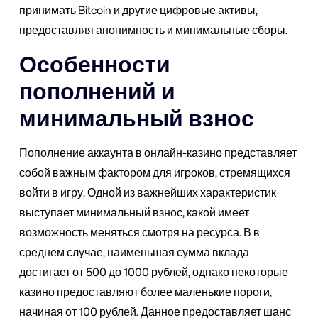
принимать Bitcoin и другие цифровые активы,
предоставляя анонимность и минимальные сборы.
Особенности
пополнений и
минимальный взнос
Пополнение аккаунта в онлайн-казино представляет
собой важным фактором для игроков, стремящихся
войти в игру. Одной из важнейших характеристик
выступает минимальный взнос, какой имеет
возможность меняться смотря на ресурса. В в
среднем случае, наименьшая сумма вклада
достигает от 500 до 1000 рублей, однако некоторые
казино предоставляют более маленькие пороги,
начиная от 100 рублей. Данное предоставляет шанс