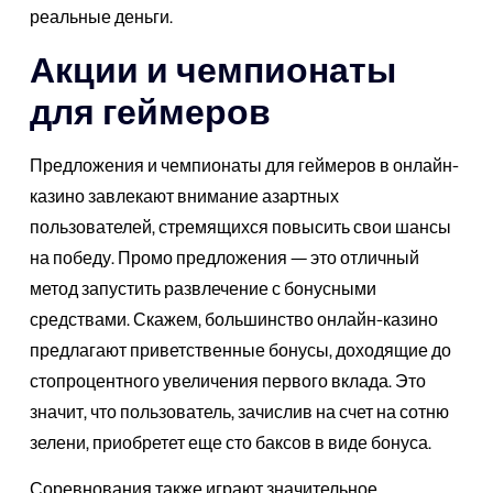
реальные деньги.
Акции и чемпионаты
для геймеров
Предложения и чемпионаты для геймеров в онлайн-
казино завлекают внимание азартных
пользователей, стремящихся повысить свои шансы
на победу. Промо предложения — это отличный
метод запустить развлечение с бонусными
средствами. Скажем, большинство онлайн-казино
предлагают приветственные бонусы, доходящие до
стопроцентного увеличения первого вклада. Это
значит, что пользователь, зачислив на счет на сотню
зелени, приобретет еще сто баксов в виде бонуса.
Соревнования также играют значительное