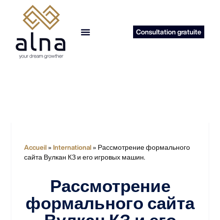
Consultation gratuite
reprise d’entreprise
Accueil
»
International
»
Рассмотрение формального
сайта Вулкан КЗ и его игровых машин.
Рассмотрение
формального сайта
Вулкан КЗ и его