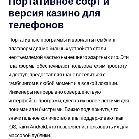
Портативное софт и
версия казино для
телефонов
Портативные программы и варианты гемблинг-
платформ для мобильных устройств стали
неотъемлемой частью нынешнего азартных игр. Эти
платформы обеспечивают пользователям простоту
и доступ, предоставляя шанс веселиться с
гэмблингом в любой момент и в всякой локации.
Инженеры непрерывно совершенствуют
интерфейсы программ, сделав их более легкими для
понимания и быстрыми. Важно подчеркнуть, что
значительное количество аппы поддерживают как
iOS, так и Android, что позволяет использовать их для
массовой публики.