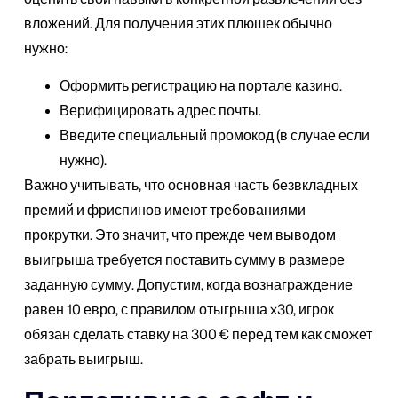
вложений. Для получения этих плюшек обычно
нужно:
Оформить регистрацию на портале казино.
Верифицировать адрес почты.
Введите специальный промокод (в случае если
нужно).
Важно учитывать, что основная часть безвкладных
премий и фриспинов имеют требованиями
прокрутки. Это значит, что прежде чем выводом
выигрыша требуется поставить сумму в размере
заданную сумму. Допустим, когда вознаграждение
равен 10 евро, с правилом отыгрыша x30, игрок
обязан сделать ставку на 300 € перед тем как сможет
забрать выигрыш.