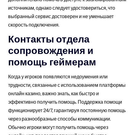
источникам, однако следует удостовериться, что
выбранный сервис достоверен и не уменьшает
скорость подключения.
Контакты отдела
сопровождения и
помощь геймерам
Когда у игроков появляются недоумения или
трудности, связанные с использованием платформы
онлайн казино, важно знать, как быстро и
эффективно получить помощь. Поддержка помощи
функционирует 24/7, гарантируя постоянную помощь
через разнообразные способы коммуникации.
Обычно игроки могут получить помощь через