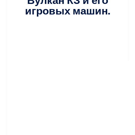
игровых машин.