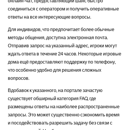
онлайн-чат, предоставляющий шанс быстро
соединиться с оператором и получить оперативные
ответы на все интересующие вопросы.
Для индивидов, что предпочитает более обычные
методы общения, доступна электронная почта.
Отправив запрос на указанный адрес, игроки могут
ждать ответа в течение 24 часов. Некоторые игровые
дома ещё предоставляют поддержку по телефону,
что особенно удобно для решения сложных
вопросов.
Вдобавок к указанного, на портале зачастую
существует обширный категория FAQ, где
размещены ответы на наиболее распространенные
запросы. Это может существенно сэкономить время
и посодействовать разрешить задачу без связи с