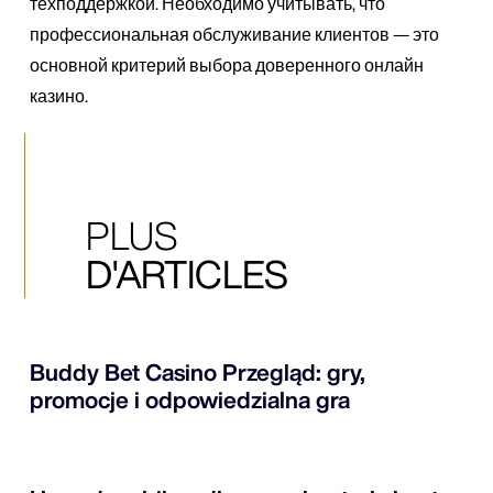
техподдержкой. Необходимо учитывать, что
профессиональная обслуживание клиентов — это
основной критерий выбора доверенного онлайн
казино.
PLUS
D'ARTICLES
Buddy Bet Casino Przegląd: gry,
promocje i odpowiedzialna gra