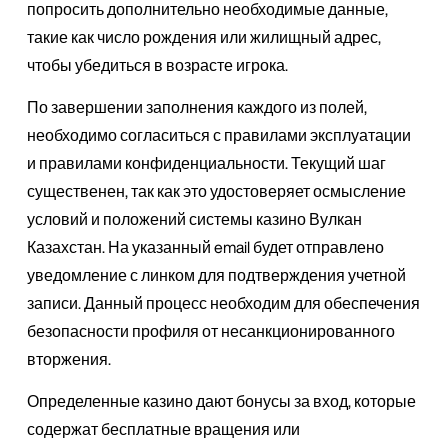
попросить дополнительно необходимые данные,
такие как число рождения или жилищный адрес,
чтобы убедиться в возрасте игрока.
По завершении заполнения каждого из полей,
необходимо согласиться с правилами эксплуатации
и правилами конфиденциальности. Текущий шаг
существенен, так как это удостоверяет осмысление
условий и положений системы казино Вулкан
Казахстан. На указанный email будет отправлено
уведомление с линком для подтверждения учетной
записи. Данный процесс необходим для обеспечения
безопасности профиля от несанкционированного
вторжения.
Определенные казино дают бонусы за вход, которые
содержат бесплатные вращения или