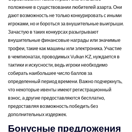
положение в существовании любителей азарта. Они
дают возможность не только конкурировать с иными
игроками, но и бороться за внушительные выигрыши.
Зачастую в таких конкурсах разыгрывают
внушительные финансовые награды или значимые
трофеи, такие как машины или электроника. Участие
в чемпионатах, проводимых Vulkan KZ, нуждается в
тактики и искусности, ведь игроки необходимо
собирать наибольшее число баллов за
определенный период времени. Важно подчеркнуть,
что некоторые ивенты имеют регистрационный
взнос, а другие предоставляются бесплатно,
предоставляя возможность победить без
дополнительных издержек.
Бонусные предложения