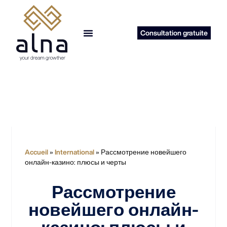
Consultation gratuite
reprise d’entreprise
Accueil
»
International
»
Рассмотрение новейшего
онлайн-казино: плюсы и черты
Рассмотрение
новейшего онлайн-
казино: плюсы и