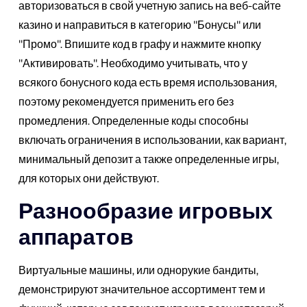
авторизоваться в свой учетную запись на веб-сайте
казино и направиться в категорию "Бонусы" или
"Промо". Впишите код в графу и нажмите кнопку
"Активировать". Необходимо учитывать, что у
всякого бонусного кода есть время использования,
поэтому рекомендуется применить его без
промедления. Определенные коды способны
включать ограничения в использовании, как вариант,
минимальный депозит а также определенные игры,
для которых они действуют.
Разнообразие игровых
аппаратов
Виртуальные машины, или однорукие бандиты,
демонстрируют значительное ассортимент тем и