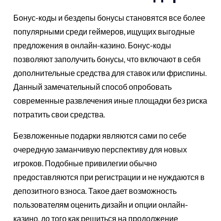
Бонус-коды и бездепы бонусы становятся все более
популярными среди геймеров, ищущих выгодные
предложения в онлайн-казино. Бонус-коды
позволяют заполучить бонусы, что включают в себя
дополнительные средства для ставок или фриспины.
Данный замечательный способ опробовать
современные развлечения иные площадки без риска
потратить свои средства.
Безвложенные подарки являются сами по себе
очередную заманчивую перспективу для новых
игроков. Подобные привилегии обычно
предоставляются при регистрации и не нуждаются в
депозитного взноса. Такое дает возможность
пользователям оценить дизайн и опции онлайн-
казино, до того как решиться на продолжение