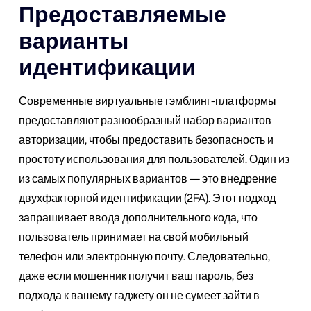
Предоставляемые
варианты
идентификации
Современные виртуальные гэмблинг-платформы
предоставляют разнообразный набор вариантов
авторизации, чтобы предоставить безопасность и
простоту использования для пользователей. Один из
из самых популярных вариантов — это внедрение
двухфакторной идентификации (2FA). Этот подход
запрашивает ввода дополнительного кода, что
пользователь принимает на свой мобильный
телефон или электронную почту. Следовательно,
даже если мошенник получит ваш пароль, без
подхода к вашему гаджету он не сумеет зайти в