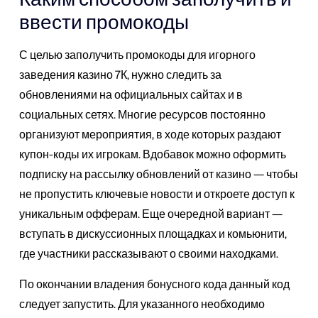
ввести промокоды
С целью заполучить промокоды для игорного
заведения казино 7К, нужно следить за
обновлениями на официальных сайтах и в
социальных сетях. Многие ресурсов постоянно
организуют мероприятия, в ходе которых раздают
купон-коды их игрокам. Вдобавок можно оформить
подписку на рассылку обновлений от казино — чтобы
не пропустить ключевые новости и откроете доступ к
уникальным офферам. Еще очередной вариант —
вступать в дискуссионных площадках и комьюнити,
где участники рассказывают о своими находками.
По окончании владения бонусного кода данный код
следует запустить. Для указанного необходимо