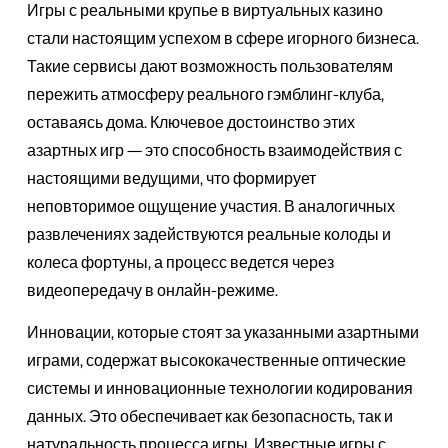
Игры с реальными крупье в виртуальных казино
стали настоящим успехом в сфере игорного бизнеса.
Такие сервисы дают возможность пользователям
пережить атмосферу реального гэмблинг-клуба,
оставаясь дома. Ключевое достоинство этих
азартных игр — это способность взаимодействия с
настоящими ведущими, что формирует
неповторимое ощущение участия. В аналогичных
развлечениях задействуются реальные колоды и
колеса фортуны, а процесс ведется через
видеопередачу в онлайн-режиме.
Инновации, которые стоят за указанными азартными
играми, содержат высококачественные оптические
системы и инновационные технологии кодирования
данных. Это обеспечивает как безопасность, так и
натуральность процесса игры. Известные игры с