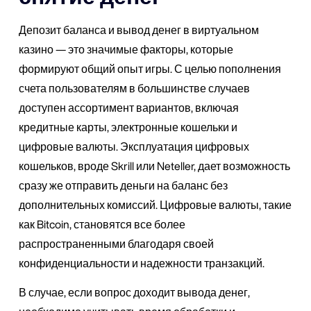
Депозит баланса и вывод денег в виртуальном
казино — это значимые факторы, которые
формируют общий опыт игры. С целью пополнения
счета пользователям в большинстве случаев
доступен ассортимент вариантов, включая
кредитные карты, электронные кошельки и
цифровые валюты. Эксплуатация цифровых
кошельков, вроде Skrill или Neteller, дает возможность
сразу же отправить деньги на баланс без
дополнительных комиссий. Цифровые валюты, такие
как Bitcoin, становятся все более
распространенными благодаря своей
конфиденциальности и надежности транзакций.
В случае, если вопрос доходит вывода денег,