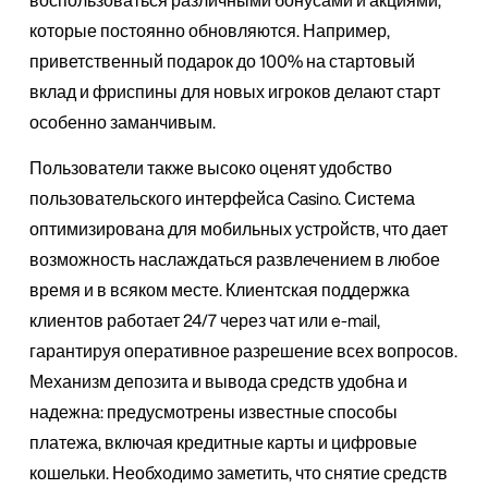
которые постоянно обновляются. Например,
приветственный подарок до 100% на стартовый
вклад и фриспины для новых игроков делают старт
особенно заманчивым.
Пользователи также высоко оценят удобство
пользовательского интерфейса Casino. Система
оптимизирована для мобильных устройств, что дает
возможность наслаждаться развлечением в любое
время и в всяком месте. Клиентская поддержка
клиентов работает 24/7 через чат или e-mail,
гарантируя оперативное разрешение всех вопросов.
Механизм депозита и вывода средств удобна и
надежна: предусмотрены известные способы
платежа, включая кредитные карты и цифровые
кошельки. Необходимо заметить, что снятие средств