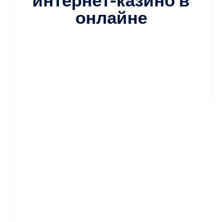
онлайне