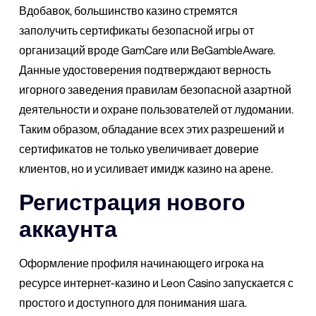
Вдобавок, большинство казино стремятся
заполучить сертификаты безопасной игры от
организаций вроде GamCare или BeGambleAware.
Данные удостоверения подтверждают верность
игорного заведения правилам безопасной азартной
деятельности и охране пользователей от лудомании.
Таким образом, обладание всех этих разрешений и
сертификатов не только увеличивает доверие
клиентов, но и усиливает имидж казино на арене.
Регистрация нового
аккаунта
Оформление профиля начинающего игрока на
ресурсе интернет-казино и Leon Casino запускается с
простого и доступного для понимания шага.