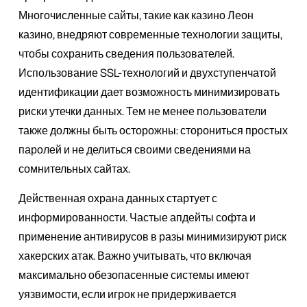
Многочисленные сайты, такие как казино Леон
казино, внедряют современные технологии защиты,
чтобы сохранить сведения пользователей.
Использование SSL-технологий и двухступенчатой
идентификации дает возможность минимизировать
риски утечки данных. Тем не менее пользователи
также должны быть осторожны: сторониться простых
паролей и не делиться своими сведениями на
сомнительных сайтах.
Действенная охрана данных стартует с
информированности. Частые апдейты софта и
применение антивирусов в разы минимизируют риск
хакерских атак. Важно учитывать, что включая
максимально обезопасенные системы имеют
уязвимости, если игрок не придерживается