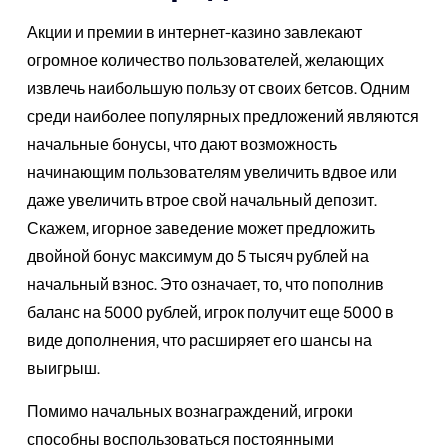
Акции и премии в интернет-казино завлекают
огромное количество пользователей, желающих
извлечь наибольшую пользу от своих бетсов. Одним
среди наиболее популярных предложений являются
начальные бонусы, что дают возможность
начинающим пользователям увеличить вдвое или
даже увеличить втрое свой начальный депозит.
Скажем, игорное заведение может предложить
двойной бонус максимум до 5 тысяч рублей на
начальный взнос. Это означает, то, что пополнив
баланс на 5000 рублей, игрок получит еще 5000 в
виде дополнения, что расширяет его шансы на
выигрыш.
Помимо начальных вознаграждений, игроки
способны воспользоваться постоянными