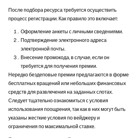
После подбора ресурса требуется осуществить
процесс регистрации. Как правило это включает:
Оформление анкеты с личными сведениями.
Подтверждение электронного адреса
электронной почты.
Внесение промокода, в случае, если он
требуется для получения премии.
Нередко бездеповые премии предлагаются в форме
бесплатных вращений или небольших финансовых
средств для развлечения на заданных слотах.
Следует тщательно ознакомиться с условия
использования поощрения, так как в них могут быть
указаны жесткие условия по вейджеру и
ограничения по максимальной ставке.