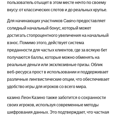
пользователь отыщет в этом месте нечто по своему
вкусу: от классических слотов и до реальных крупье.
Для начинающих участников Casino предоставляет
солидный начальный бонус, который может
достигать стопроцентного увеличения на начальный
взнос. Помимо этого, действует система
преданности для частых клиентов, где за всякую бет
получаются баллы, которые можно обменять на
реальные деньги или эксклюзивные призы. Облик
веб-ресурса прост в использовании и поддерживает
различные лингвистические опции, что обеспечивает
удобство игры для игроков со всего мира.
казино Леон Казино также заботится о сохранности
своих игроков, используя современные методы
шифрования данных. Это подтверждает, что частная