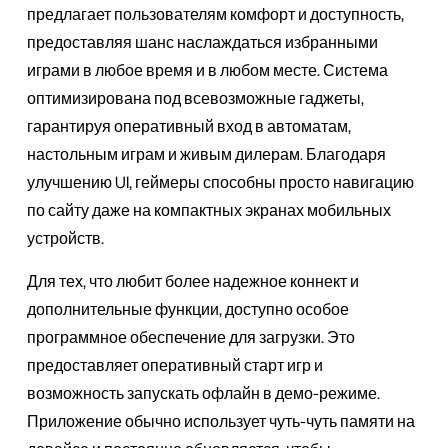
предлагает пользователям комфорт и доступность,
предоставляя шанс наслаждаться избранными
играми в любое время и в любом месте. Система
оптимизирована под всевозможные гаджеты,
гарантируя оперативный вход в автоматам,
настольным играм и живым дилерам. Благодаря
улучшению UI, геймеры способны просто навигацию
по сайту даже на компактных экранах мобильных
устройств.
Для тех, что любит более надежное коннект и
дополнительные функции, доступно особое
программное обеспечение для загрузки. Это
предоставляет оперативный старт игр и
возможность запускать офлайн в демо-режиме.
Приложение обычно использует чуть-чуть памяти на