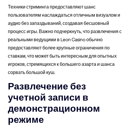
Техники стриминга предоставляют шанс
пользователям наслаждаться отличным визуалом и
аудио без запаздываний, создавая бесшовный
процесс игры. Важно подчеркнуть, что развлечения с
реальными ведущими в Leon Casino обычно
предоставляют более крупные ограничения по
ставкам, что может быть интересным для опытных
игроков, стремящихся к большего азарта и шанса
сорвать большой куш.
Развлечение без
учетной записи в
демонстрационном
режиме