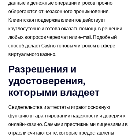
данные и денежные операции игроков прочно
оберегаются от незаконного проникновения.
Клиентская поддержка клиентов действует
круглосуточно и готова оказать помощь в решении
любых вопросов через чат или e-mail. Подобный
способ делает Casino топовым игроком в сфере
виртуального казино.
Разрешения и
удостоверения,
которыми владеет
Свидетельства и аттестаты играют основную
функцию в гарантировании надежности и доверия к
онлайн-казино. Самыми престижными лицензиями в
отрасли считаются те, которые предоставлены