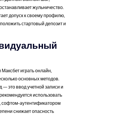
 останавливает жульничество.
ает допуск к своему профилю,
 положить стартовый депозит и
ивидуальный
 Максбет играть онлайн,
сколько основных методов.
— это ввод учетной записи и
 рекомендуется использовать
м, софтом-аутентификатором
тепени снижает опасность