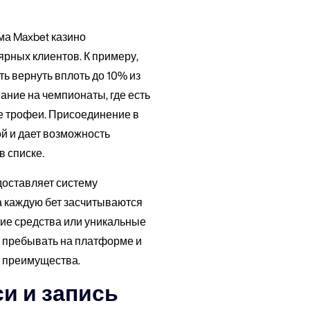
ма Maxbet казино
рных клиентов. К примеру,
 вернуть вплоть до 10% из
ание на чемпионаты, где есть
 трофеи. Присоединение в
й и дает возможность
в списке.
доставляет систему
а каждую бет засчитываются
щие средства или уникальные
й пребывать на платформе и
е преимущества.
и и запись