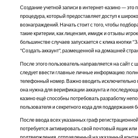
Создание учетной записи в интернет-казино — это 
процедура, который предоставляет доступ к широко
вознаграждений. Начать стоит с того, чтобы подбор
такие критерии, как лицензия, имидж и отзывы игро
большинстве случаев запускается с клика кнопки "
"Создать аккаунт", размещенной на домашней стра
После этого пользователь направляется на сайт с 
следует ввести главные личные информацию: полно
телефонный номер. Важно вводить исключительно 
она нужна для верификации аккаунта и последующ
казино ещё способны потребовать разработку неп
пользователя и секретного кода для поддержания б
После ввода всех указанных граф регистрационно
потребуется активировать свой почтовый ящик или
подтверждения, отправленный на указанный контак