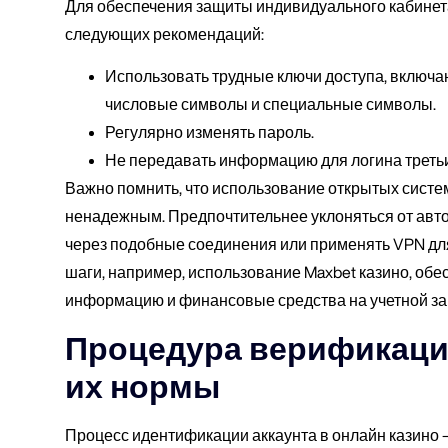
Для обеспечения защиты индивидуального кабинет
следующих рекомендаций:
Использовать трудные ключи доступа, включ
числовые символы и специальные символы.
Регулярно изменять пароль.
Не передавать информацию для логина треть
Важно помнить, что использование открытых систем
ненадежным. Предпочтительнее уклоняться от авто
через подобные соединения или применять VPN дл
шаги, например, использование Maxbet казино, обе
информацию и финансовые средства на учетной за
Процедура верификаци
их нормы
Процесс идентификации аккаунта в онлайн казино 