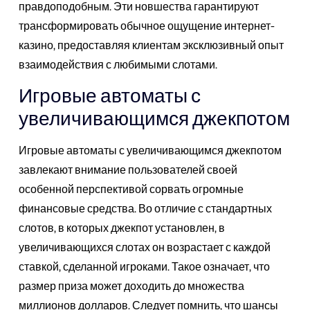
правдоподобным. Эти новшества гарантируют
трансформировать обычное ощущение интернет-
казино, предоставляя клиентам эксклюзивный опыт
взаимодействия с любимыми слотами.
Игровые автоматы с
увеличивающимся джекпотом
Игровые автоматы с увеличивающимся джекпотом
завлекают внимание пользователей своей
особенной перспективой сорвать огромные
финансовые средства. Во отличие с стандартных
слотов, в которых джекпот установлен, в
увеличивающихся слотах он возрастает с каждой
ставкой, сделанной игроками. Такое означает, что
размер приза может доходить до множества
миллионов долларов. Следует помнить, что шансы