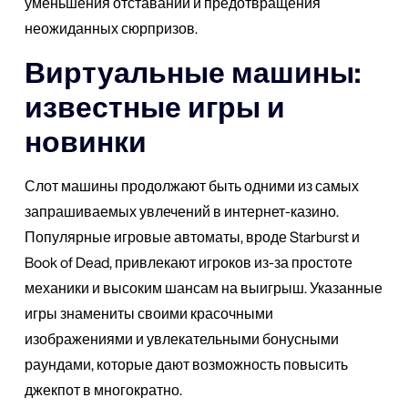
уменьшения отставаний и предотвращения
неожиданных сюрпризов.
Виртуальные машины:
известные игры и
новинки
Слот машины продолжают быть одними из самых
запрашиваемых увлечений в интернет-казино.
Популярные игровые автоматы, вроде Starburst и
Book of Dead, привлекают игроков из-за простоте
механики и высоким шансам на выигрыш. Указанные
игры знамениты своими красочными
изображениями и увлекательными бонусными
раундами, которые дают возможность повысить
джекпот в многократно.