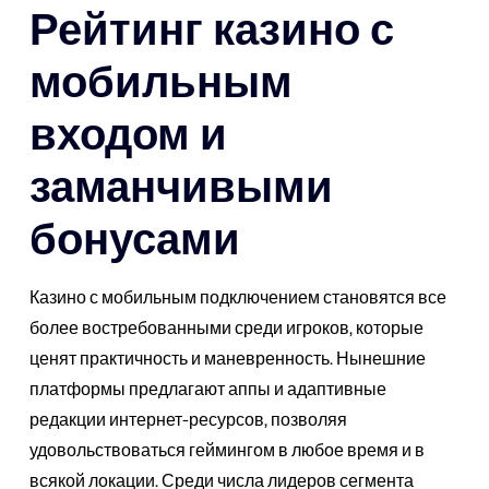
Рейтинг казино с
мобильным
входом и
заманчивыми
бонусами
Казино с мобильным подключением становятся все
более востребованными среди игроков, которые
ценят практичность и маневренность. Нынешние
платформы предлагают аппы и адаптивные
редакции интернет-ресурсов, позволяя
удовольствоваться геймингом в любое время и в
всякой локации. Среди числа лидеров сегмента