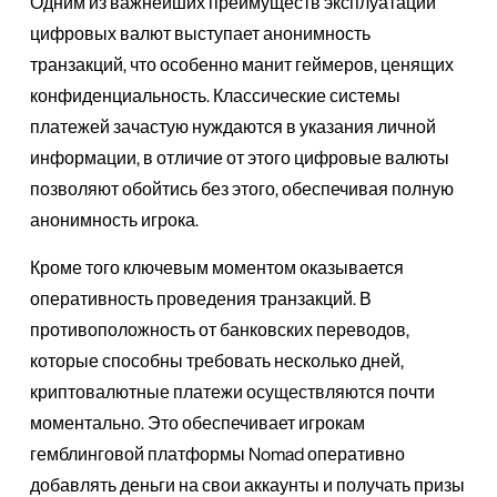
Одним из важнейших преимуществ эксплуатации
цифровых валют выступает анонимность
транзакций, что особенно манит геймеров, ценящих
конфиденциальность. Классические системы
платежей зачастую нуждаются в указания личной
информации, в отличие от этого цифровые валюты
позволяют обойтись без этого, обеспечивая полную
анонимность игрока.
Кроме того ключевым моментом оказывается
оперативность проведения транзакций. В
противоположность от банковских переводов,
которые способны требовать несколько дней,
криптовалютные платежи осуществляются почти
моментально. Это обеспечивает игрокам
гемблинговой платформы Nomad оперативно
добавлять деньги на свои аккаунты и получать призы