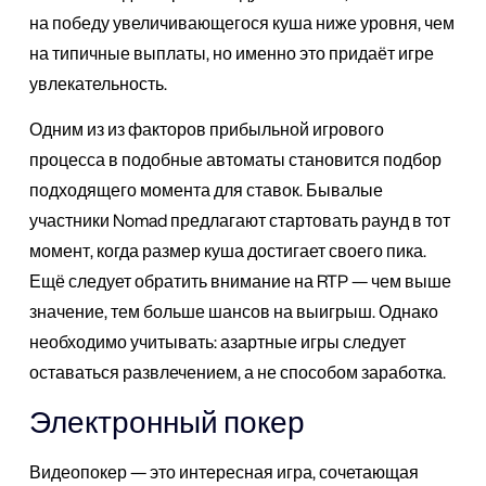
на победу увеличивающегося куша ниже уровня, чем
на типичные выплаты, но именно это придаёт игре
увлекательность.
Одним из из факторов прибыльной игрового
процесса в подобные автоматы становится подбор
подходящего момента для ставок. Бывалые
участники Nomad предлагают стартовать раунд в тот
момент, когда размер куша достигает своего пика.
Ещё следует обратить внимание на RTP — чем выше
значение, тем больше шансов на выигрыш. Однако
необходимо учитывать: азартные игры следует
оставаться развлечением, а не способом заработка.
Электронный покер
Видеопокер — это интересная игра, сочетающая