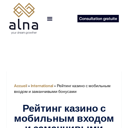
Consultation gratuite
reprise d’entreprise
Accueil
»
International
»
Рейтинг казино с мобильным
входом и заманчивыми бонусами
Рейтинг казино с
мобильным входом
и заманчивыми