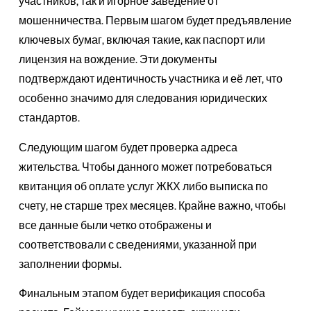
участников, так и игорное заведение от
мошенничества. Первым шагом будет предъявление
ключевых бумаг, включая такие, как паспорт или
лицензия на вождение. Эти документы
подтверждают идентичность участника и её лет, что
особенно значимо для следования юридических
стандартов.
Следующим шагом будет проверка адреса
жительства. Чтобы данного может потребоваться
квитанция об оплате услуг ЖКХ либо выписка по
счету, не старше трех месяцев. Крайне важно, чтобы
все данные были четко отображены и
соответствовали с сведениями, указанной при
заполнении формы.
Финальным этапом будет верификация способа