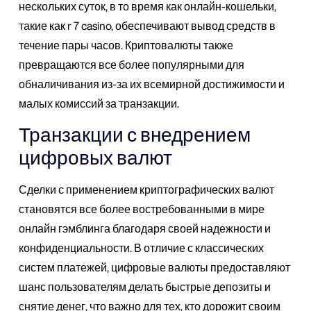
нескольких суток, в то время как онлайн-кошельки,
такие как r 7 casino, обеспечивают вывод средств в
течение пары часов. Криптовалюты также
превращаются все более популярными для
обналичивания из-за их всемирной достижимости и
малых комиссий за транзакции.
Транзакции с внедрением
цифровых валют
Сделки с применением криптографических валют
становятся все более востребованными в мире
онлайн гэмблинга благодаря своей надежности и
конфиденциальности. В отличие с классических
систем платежей, цифровые валюты предоставляют
шанс пользователям делать быстрые депозиты и
снятие денег, что важно для тех, кто дорожит своим