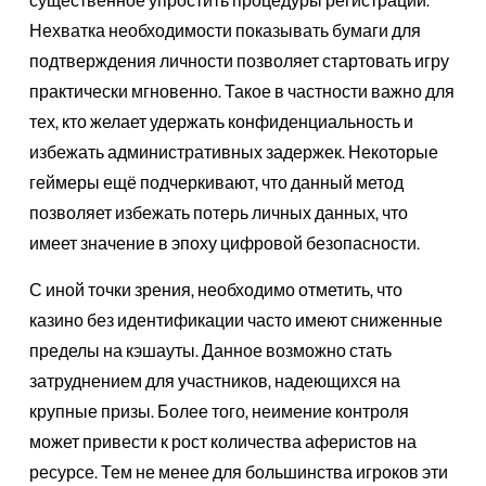
существенное упростить процедуры регистрации.
Нехватка необходимости показывать бумаги для
подтверждения личности позволяет стартовать игру
практически мгновенно. Такое в частности важно для
тех, кто желает удержать конфиденциальность и
избежать административных задержек. Некоторые
геймеры ещё подчеркивают, что данный метод
позволяет избежать потерь личных данных, что
имеет значение в эпоху цифровой безопасности.
С иной точки зрения, необходимо отметить, что
казино без идентификации часто имеют сниженные
пределы на кэшауты. Данное возможно стать
затруднением для участников, надеющихся на
крупные призы. Более того, неимение контроля
может привести к рост количества аферистов на
ресурсе. Тем не менее для большинства игроков эти