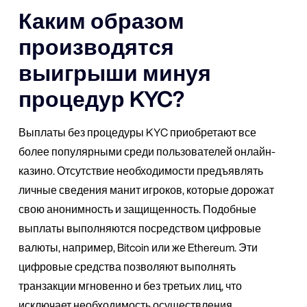
Каким образом
производятся
выигрыши минуя
процедур KYC?
Выплаты без процедуры KYC приобретают все
более популярными среди пользователей онлайн-
казино. Отсутствие необходимости предъявлять
личные сведения манит игроков, которые дорожат
свою анонимность и защищенность. Подобные
выплаты выполняются посредством цифровые
валюты, например, Bitcoin или же Ethereum. Эти
цифровые средства позволяют выполнять
транзакции мгновенно и без третьих лиц, что
исключает необходимость осуществления