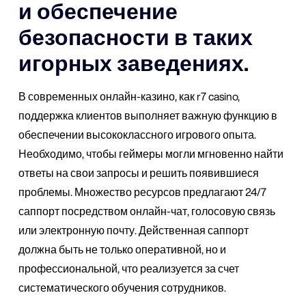
и обеспечение
безопасности в таких
игорных заведениях.
В современных онлайн-казино, как r7 casino,
поддержка клиентов выполняет важную функцию в
обеспечении высококлассного игрового опыта.
Необходимо, чтобы геймеры могли мгновенно найти
ответы на свои запросы и решить появившиеся
проблемы. Множество ресурсов предлагают 24/7
саппорт посредством онлайн-чат, голосовую связь
или электронную почту. Действенная саппорт
должна быть не только оперативной, но и
профессиональной, что реализуется за счет
систематического обучения сотрудников.