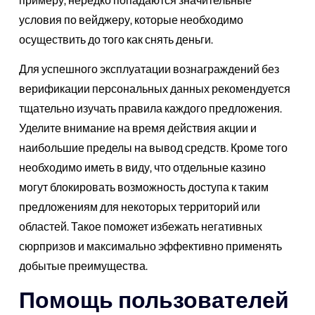
примеру, нередко попадаются значительные
условия по вейджеру, которые необходимо
осуществить до того как снять деньги.
Для успешного эксплуатации вознаграждений без
верификации персональных данных рекомендуется
тщательно изучать правила каждого предложения.
Уделите внимание на время действия акции и
наибольшие пределы на вывод средств. Кроме того
необходимо иметь в виду, что отдельные казино
могут блокировать возможность доступа к таким
предложениям для некоторых территорий или
областей. Такое поможет избежать негативных
сюрпризов и максимально эффективно применять
добытые преимущества.
Помощь пользователей