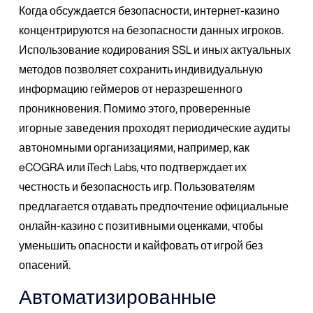
Когда обсуждается безопасности, интернет-казино
концентрируются на безопасности данных игроков.
Использование кодирования SSL и иных актуальных
методов позволяет сохранить индивидуальную
информацию геймеров от неразрешенного
проникновения. Помимо этого, проверенные
игорные заведения проходят периодические аудиты
автономными организациями, например, как
eCOGRA или iTech Labs, что подтверждает их
честность и безопасность игр. Пользователям
предлагается отдавать предпочтение официальные
онлайн-казино с позитивными оценками, чтобы
уменьшить опасности и кайфовать от игрой без
опасений.
Автоматизированные