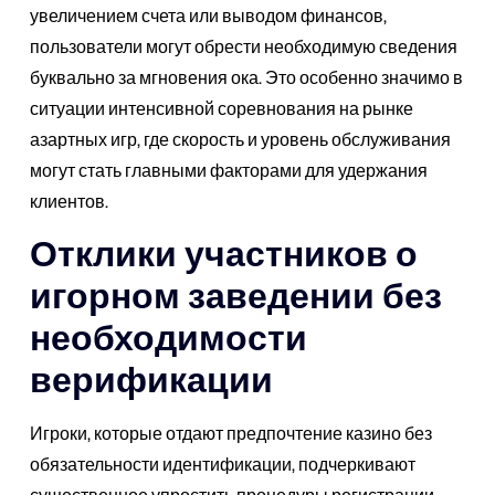
увеличением счета или выводом финансов,
пользователи могут обрести необходимую сведения
буквально за мгновения ока. Это особенно значимо в
ситуации интенсивной соревнования на рынке
азартных игр, где скорость и уровень обслуживания
могут стать главными факторами для удержания
клиентов.
Отклики участников о
игорном заведении без
необходимости
верификации
Игроки, которые отдают предпочтение казино без
обязательности идентификации, подчеркивают