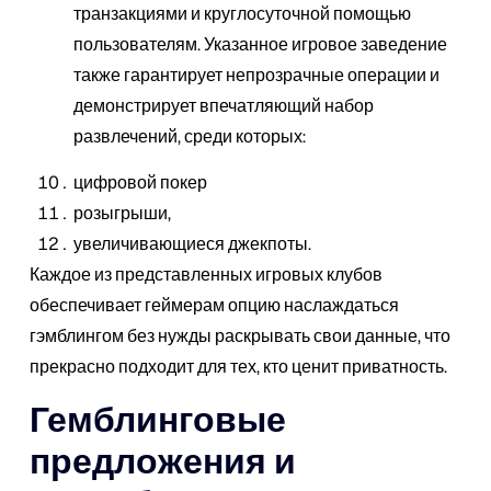
транзакциями и круглосуточной помощью
пользователям. Указанное игровое заведение
также гарантирует непрозрачные операции и
демонстрирует впечатляющий набор
развлечений, среди которых:
цифровой покер
розыгрыши,
увеличивающиеся джекпоты.
Каждое из представленных игровых клубов
обеспечивает геймерам опцию наслаждаться
гэмблингом без нужды раскрывать свои данные, что
прекрасно подходит для тех, кто ценит приватность.
Гемблинговые
предложения и