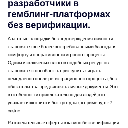
разработчики в
гемблинг-платформах
без верификации.
Азартные площадки без подтверждения личности
становятся все более востребованными благодаря
комфорту и оперативности игрового процесса.
Одним из ключевых плюсов подобных ресурсов
становится способность приступить к играть
немедленно после регистрационного процесса, без
обязательства предъявлять личные документы. Это
в особенности привлекательно для людей, кто
уважает инкогнито и быстроту, как, к примеру, в r 7
casino.
Развлекательные оферты в казино без верификации