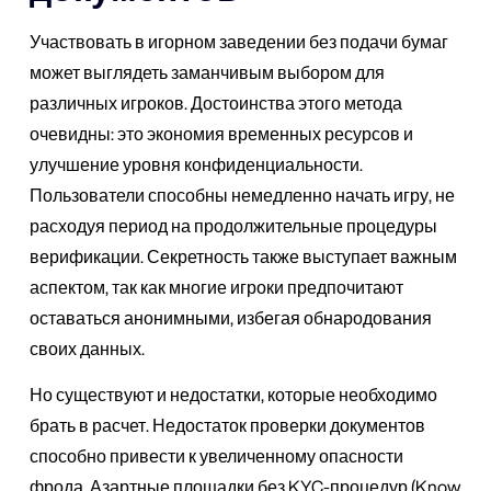
Участвовать в игорном заведении без подачи бумаг
может выглядеть заманчивым выбором для
различных игроков. Достоинства этого метода
очевидны: это экономия временных ресурсов и
улучшение уровня конфиденциальности.
Пользователи способны немедленно начать игру, не
расходуя период на продолжительные процедуры
верификации. Секретность также выступает важным
аспектом, так как многие игроки предпочитают
оставаться анонимными, избегая обнародования
своих данных.
Но существуют и недостатки, которые необходимо
брать в расчет. Недостаток проверки документов
способно привести к увеличенному опасности
фрода. Азартные площадки без KYC-процедур (Know