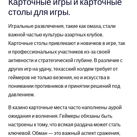
Карточные игры и карточные
столы для игры.
Игральные развлечения, такие как омаха, стали
важной частью культуры азартных клубов.
Карточные столы привлекают и новичков в игре, так
и профессиональных участников из-за своей
активности и стратегической глубине. В различие с
других игр на удачу, техасский холдем требует от
геймеров не только везения, но и искусства в
понимании противников и принятии решений под
давлением.
В казино карточные места часто наполнены аурой
ожидания и волнения. Геймеры обязаны быть
настроены к тому, что всякая раздача может стать
ключевой. Обман — это важный аспект сражения,