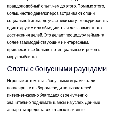
правдоподобный опыт, чем до этого. Помимо этого,
большинство девелоперов встраивают опции
социальной игры, где участники могут конкурировать
один с другим или объединяться для совместного
достижения целей. Это делает процедуру гейминга
более взаимодействующим и интересным,
привлекая все больше потенциальных игроков к
миру гэмблинга.
Слоты с бонусными раундами
Игровые автоматы с бонусными играми стали
популярным выбором среди пользователей
интернет-казино благодаря своей умению
значительно поднимать шансы на успех. Данные
аппараты предоставляют эксклюзивные