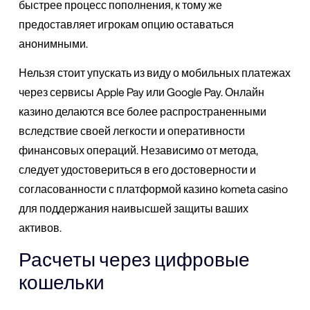
быстрее процесс пополнения, к тому же
предоставляет игрокам опцию оставаться
анонимными.
Нельзя стоит упускать из виду о мобильных платежах
через сервисы Apple Pay или Google Pay. Онлайн
казино делаются все более распространенными
вследствие своей легкости и оперативности
финансовых операций. Независимо от метода,
следует удостовериться в его достоверности и
согласованности с платформой казино kometa casino
для поддержания наивысшей защиты ваших
активов.
Расчеты через цифровые
кошельки