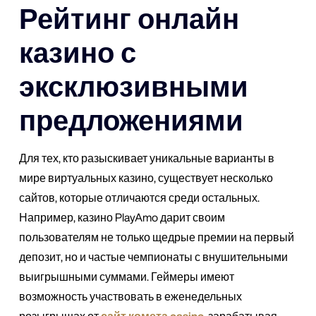
Рейтинг онлайн
казино с
эксклюзивными
предложениями
Для тех, кто разыскивает уникальные варианты в
мире виртуальных казино, существует несколько
сайтов, которые отличаются среди остальных.
Например, казино PlayAmo дарит своим
пользователям не только щедрые премии на первый
депозит, но и частые чемпионаты с внушительными
выигрышными суммами. Геймеры имеют
возможность участвовать в еженедельных
розыгрышах от
сайт комета casino
, зарабатывая