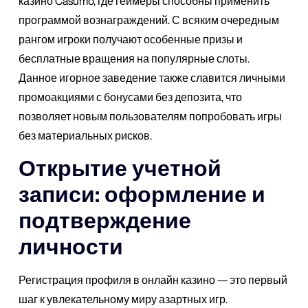
казино Casumo, где геймеры способны применить
программой вознаграждений. С всяким очередным
рангом игроки получают особенные призы и
бесплатные вращения на популярные слоты.
Данное игорное заведение также славится личными
промоакциями с бонусами без депозита, что
позволяет новым пользователям попробовать игры
без материальных рисков.
Открытие учетной
записи: оформление и
подтверждение
личности
Регистрация профиля в онлайн казино — это первый
шаг к увлекательному миру азартных игр.