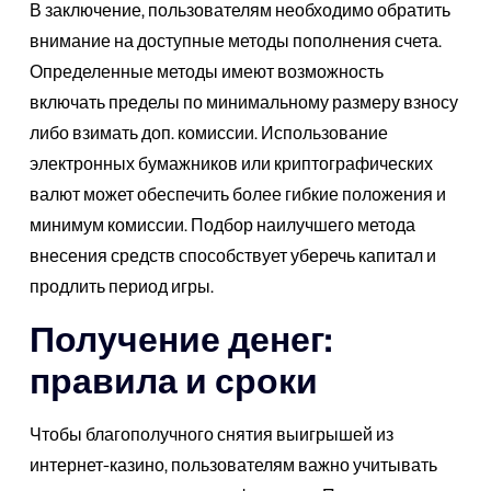
В заключение, пользователям необходимо обратить
внимание на доступные методы пополнения счета.
Определенные методы имеют возможность
включать пределы по минимальному размеру взносу
либо взимать доп. комиссии. Использование
электронных бумажников или криптографических
валют может обеспечить более гибкие положения и
минимум комиссии. Подбор наилучшего метода
внесения средств способствует уберечь капитал и
продлить период игры.
Получение денег:
правила и сроки
Чтобы благополучного снятия выигрышей из
интернет-казино, пользователям важно учитывать