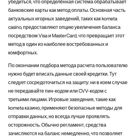
убедиться, что определённая система обрабатывает
банковские карты как метод оплаты. Основная часть
актуальных игорных заведений, таких как kometa
casino, предоставляют опцию увеличения баланса
посредством Visa и MasterCard, что превращает этот
метод в один из наиболее востребованных и
комфортных.
По окончании подбора метода расчета пользователю
нужно будет вписать данные своей кредитки. Тут
следует сосредоточиться на защиту: ни в коем случае
не передавайте пин-кодом или CVV-кодом с
третьими лицами. Игровые заведения, такие как
kometa казино, применяют безопасные методы для
отправки данных, но всегда лучше проявлять
осторожность. Обычно регламент, средства
зачисляются на баланс немедленно, что позволяет