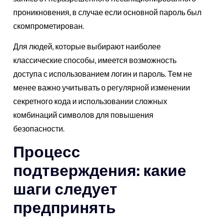
проникновения, в случае если основной пароль был
скомпрометирован.
Для людей, которые выбирают наиболее
классические способы, имеется возможность
доступа с использованием логин и пароль. Тем не
менее важно учитывать о регулярной изменении
секретного кода и использовании сложных
комбинаций символов для повышения
безопасности.
Процесс
подтверждения: какие
шаги следует
предпринять