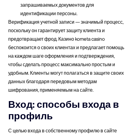
запрашиваемых документов для
идентификации персоны.
Верификация учетной записи — значимый процесс,
поскольку он гарантирует защиту клиента и
предотвращает фрод. Казино kometa casino
беспокоится о своих клиентах и предлагает помощь
на каждом шаге оформления и подтверждения,
чтобы сделать процесс максимально простым и
удобным. Клиенты могут полагаться в защите своих
данных благодаря передовым методам
шифрования, применяемым на сайте.
Вход: способы входа в
профиль
С целью входа в собственному профилю в сайте