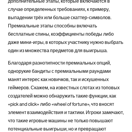
дополнительные этапы, которые включаются в
случае определенных требованиях, к примеру,
выпадении трёх или больше скаттер-символов.
Премиальные этапы способны включать
бесплатные спины, коэффициенты победы либо
даже мини-игры, в которых участнику нужно выбрать
один из множества предметов для выигрыша.
Благодаря разнотипности премиальных опций,
однорукие бандиты с премиальными раундами
манят интерес как новичков, так и искушенных
геймеров. Скажем, на известных слотах из топовых
создателей можно обнаружить такие функции, как
«pick and click» либо «wheel of fortune», что вносят
элемент взаимодействия и тактики. Игроки замечают,
что такие игровые машины не только повышают
потенциальные выигрыши, но и превращают