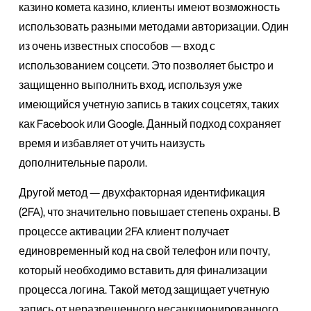
казино комета казино, клиенты имеют возможность
использовать разными методами авторизации. Один
из очень известных способов — вход с
использованием соцсети. Это позволяет быстро и
защищенно выполнить вход, используя уже
имеющийся учетную запись в таких соцсетях, таких
как Facebook или Google. Данный подход сохраняет
время и избавляет от учить наизусть
дополнительные пароли.
Другой метод — двухфакторная идентификация
(2FA), что значительно повышает степень охраны. В
процессе активации 2FA клиент получает
единовременный код на свой телефон или почту,
который необходимо вставить для финализации
процесса логина. Такой метод защищает учетную
запись от неразрешенного несанкционированного