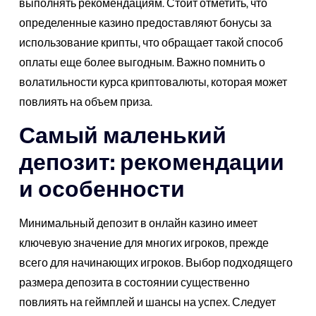
выполнять рекомендациям. Стоит отметить, что
определенные казино предоставляют бонусы за
использование крипты, что обращает такой способ
оплаты еще более выгодным. Важно помнить о
волатильности курса криптовалюты, которая может
повлиять на объем приза.
Самый маленький
депозит: рекомендации
и особенности
Минимальный депозит в онлайн казино имеет
ключевую значение для многих игроков, прежде
всего для начинающих игроков. Выбор подходящего
размера депозита в состоянии существенно
повлиять на геймплей и шансы на успех. Следует