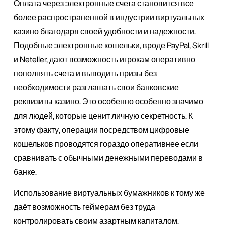
Оплата через электронные счета становится все
более распространенной в индустрии виртуальных
казино благодаря своей удобности и надежности.
Подобные электронные кошельки, вроде PayPal, Skrill
и Neteller, дают возможность игрокам оперативно
пополнять счета и выводить призы без
необходимости разглашать свои банковские
реквизиты казино. Это особенно особенно значимо
для людей, которые ценит личную секретность. К
этому факту, операции посредством цифровые
кошельков проводятся гораздо оперативнее если
сравнивать с обычными денежными переводами в
банке.
Использование виртуальных бумажников к тому же
даёт возможность геймерам без труда
контролировать своим азартным капиталом.