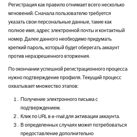
Регистрация как правило отнимает всего несколько
мгновений. Сначала пользователю требуется
указать свои персональные данные, такие как
полное имя, адрес электронной почты и контактный
номер. Далее данного необходимо придумать
крепкий пароль, который будет оберегать аккаунт
против неразрешенного вторжения.
По окончании успешной регистрационного процесса
нужно подтверждение профиля. Текущий процесс
охватывает множество этапов:
Получение электронного письма с
подтверждением.
Клик по URL в e-mail для активации аккаунта.
В определенных случаях может потребоваться
предоставление дополнительно