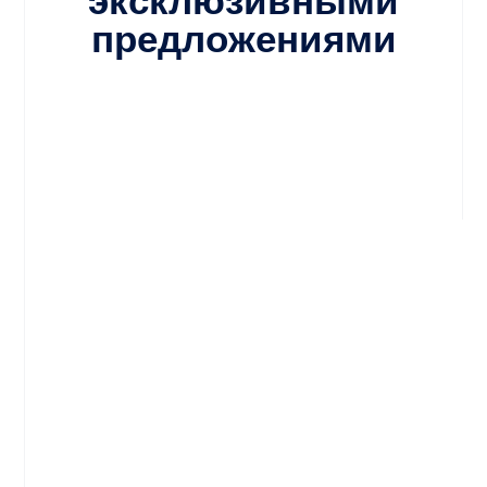
предложениями