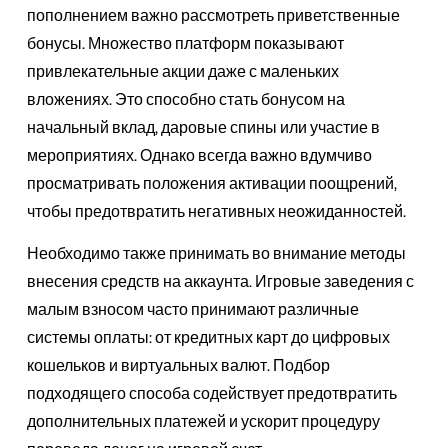
пополнением важно рассмотреть приветственные
бонусы. Множество платформ показывают
привлекательные акции даже с маленьких
вложениях. Это способно стать бонусом на
начальный вклад, даровые спины или участие в
мероприятиях. Однако всегда важно вдумчиво
просматривать положения активации поощрений,
чтобы предотвратить негативных неожиданностей.
Необходимо также принимать во внимание методы
внесения средств на аккаунта. Игровые заведения с
малым взносом часто принимают различные
системы оплаты: от кредитных карт до цифровых
кошельков и виртуальных валют. Подбор
подходящего способа содействует предотвратить
дополнительных платежей и ускорит процедуру