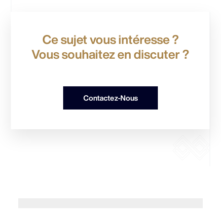
Ce sujet vous intéresse ?
Vous souhaitez en discuter ?
Contactez-Nous