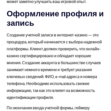
может заметно улучшить ваш игровой опыт.
Оформление профиля и
запись
Создание учетной записи в интернет-казино — это
процедура, который начинается с выбора надежной
платформы. Клиент должен проверить, что онлайн-
казино сертифицировано и обладает хорошие
мнения. Создание аккаунта в большинстве случаев
занимает немного времени и требует указания
ключевых сведений: ФИО, e-mail адреса и номера
телефона. Необходимо использовать свежие
информацию, так как это влияет на возможность
идентификации профиля.
По окончании ввода учетной формы, геймеру