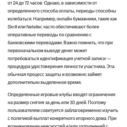
от 24 до 72 часов. Однако, в зависимости от
определенного способа оплаты, периоды способны
колебаться. Например, онлайн бумажники, такие как
Skrill или Neteller, часто обеспечивают более
оперативные переводы по сравнению с
банковскими переводами. Важно помнить, что при
первоначальном выводе денег может
потребоваться идентификация учетной записи —
процедура удостоверения личности участника. Эта
обычная процесс защиты и возможно займет
дополнительно выделенное время.
Определенные игровые клубы вводят ограничения
на размер снятия за день или 30 дней. Поэтому
пользователям советуется заблаговременно изучить
с политикой выплат конкретного игорного дома. При
возникновении неясностей и/или затруднений с