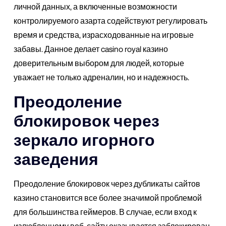
личной данных, а включенные возможности
контролируемого азарта содействуют регулировать
время и средства, израсходованные на игровые
забавы. Данное делает casino royal казино
доверительным выбором для людей, которые
уважает не только адреналин, но и надежность.
Преодоление
блокировок через
зеркало игорного
заведения
Преодоление блокировок через дубликаты сайтов
казино становится все более значимой проблемой
для большинства геймеров. В случае, если вход к
излюбленному веб-сайту оказывается заблокирован,