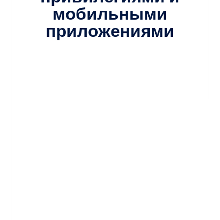
мобильными
приложениями