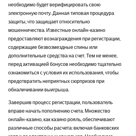
необходимо будет верифицировать свою
электронную почту. Данная типовая процедура
защиты, что защищает относительно
мошенничества. Известные онлайн-казино
предоставляют вознаграждения при регистрации,
содержащие безвозмездные спины или
дополнительные средства на счет. Тем не менее,
перед активацией бонусов необходимо тщательно
ознакомиться с условия их использования, чтобы
предотвратить неприятных сюрпризов при
обналичивании выигрыша.
Завершив процесс регистрации, пользователь
вправе начать пополнению счета. Множество
онлайн-казино, как казино рояль, обеспечивают
различные способы расчета: включая банковских