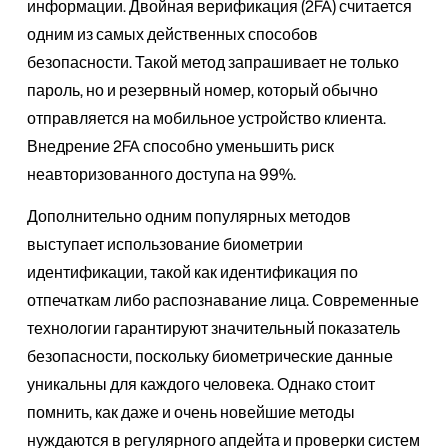
информации. Двойная верификация (2FA) считается
одним из самых действенных способов
безопасности. Такой метод запрашивает не только
пароль, но и резервный номер, который обычно
отправляется на мобильное устройство клиента.
Внедрение 2FA способно уменьшить риск
неавторизованного доступа на 99%.
Дополнительно одним популярных методов
выступает использование биометрии
идентификации, такой как идентификация по
отпечаткам либо распознавание лица. Современные
технологии гарантируют значительный показатель
безопасности, поскольку биометрические данные
уникальны для каждого человека. Однако стоит
помнить, как даже и очень новейшие методы
нуждаются в регулярного апдейта и проверки систем