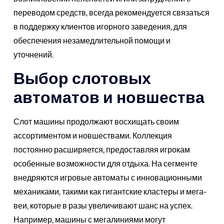
переводом средств, всегда рекомендуется связаться
в поддержку клиентов игорного заведения, для
обеспечения незамедлительной помощи и
уточнений.
Выбор слотовых
автоматов и новшества
Слот машины продолжают восхищать своим
ассортиментом и новшествами. Коллекция
постоянно расширяется, предоставляя игрокам
особенные возможности для отдыха. На сегменте
внедряются игровые автоматы с инновационными
механиками, такими как гигантские кластеры и мега-
веи, которые в разы увеличивают шанс на успех.
Например, машины с мегалиниями могут