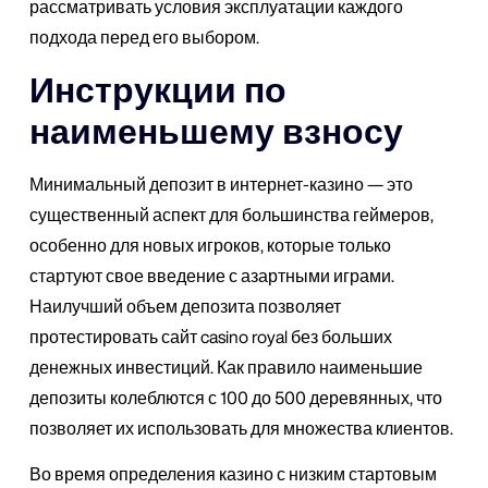
рассматривать условия эксплуатации каждого
подхода перед его выбором.
Инструкции по
наименьшему взносу
Минимальный депозит в интернет-казино — это
существенный аспект для большинства геймеров,
особенно для новых игроков, которые только
стартуют свое введение с азартными играми.
Наилучший объем депозита позволяет
протестировать сайт casino royal без больших
денежных инвестиций. Как правило наименьшие
депозиты колеблются с 100 до 500 деревянных, что
позволяет их использовать для множества клиентов.
Во время определения казино с низким стартовым