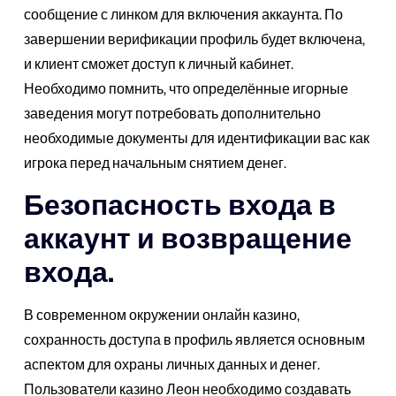
сообщение с линком для включения аккаунта. По
завершении верификации профиль будет включена,
и клиент сможет доступ к личный кабинет.
Необходимо помнить, что определённые игорные
заведения могут потребовать дополнительно
необходимые документы для идентификации вас как
игрока перед начальным снятием денег.
Безопасность входа в
аккаунт и возвращение
входа.
В современном окружении онлайн казино,
сохранность доступа в профиль является основным
аспектом для охраны личных данных и денег.
Пользователи казино Леон необходимо создавать