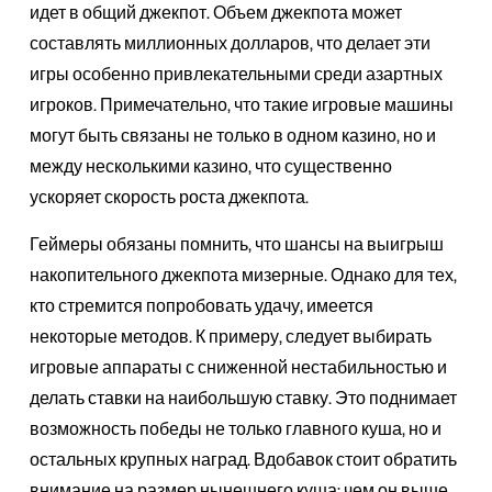
идет в общий джекпот. Объем джекпота может
составлять миллионных долларов, что делает эти
игры особенно привлекательными среди азартных
игроков. Примечательно, что такие игровые машины
могут быть связаны не только в одном казино, но и
между несколькими казино, что существенно
ускоряет скорость роста джекпота.
Геймеры обязаны помнить, что шансы на выигрыш
накопительного джекпота мизерные. Однако для тех,
кто стремится попробовать удачу, имеется
некоторые методов. К примеру, следует выбирать
игровые аппараты с сниженной нестабильностью и
делать ставки на наибольшую ставку. Это поднимает
возможность победы не только главного куша, но и
остальных крупных наград. Вдобавок стоит обратить
внимание на размер нынешнего куша: чем он выше,