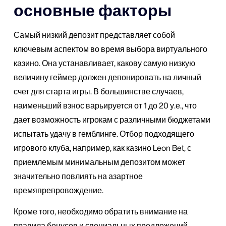
основные факторы
Самый низкий депозит представляет собой
ключевым аспектом во время выбора виртуального
казино. Она устанавливает, какову самую низкую
величину геймер должен депонировать на личный
счет для старта игры. В большинстве случаев,
наименьший взнос варьируется от 1 до 20 у.е., что
дает возможность игрокам с различными бюджетами
испытать удачу в гемблинге. Отбор подходящего
игрового клуба, например, как казино Leon Bet, с
приемлемым минимальным депозитом может
значительно повлиять на азартное
времяпрепровождение.
Кроме того, необходимо обратить внимание на
правила бонусов и специальных предложений,