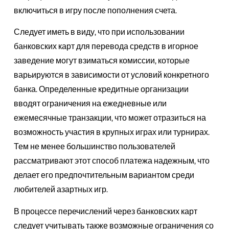
включиться в игру после пополнения счета.
Следует иметь в виду, что при использовании
банковских карт для перевода средств в игорное
заведение могут взиматься комиссии, которые
варьируются в зависимости от условий конкретного
банка. Определенные кредитные организации
вводят ограничения на ежедневные или
ежемесячные транзакции, что может отразиться на
возможность участия в крупных играх или турнирах.
Тем не менее большинство пользователей
рассматривают этот способ платежа надежным, что
делает его предпочтительным вариантом среди
любителей азартных игр.
В процессе перечислений через банковских карт
следует учитывать также возможные ограничения со