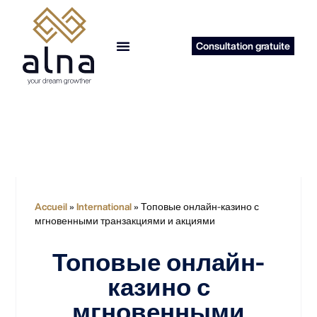
Consultation gratuite
reprise d’entreprise
Accueil
»
International
»
Топовые онлайн-казино с
мгновенными транзакциями и акциями
Топовые онлайн-
казино с
мгновенными