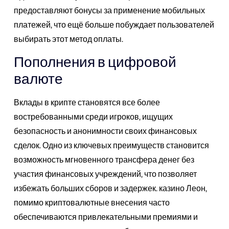
предоставляют бонусы за применение мобильных
платежей, что ещё больше побуждает пользователей
выбирать этот метод оплаты.
Пополнения в цифровой
валюте
Вклады в крипте становятся все более
востребованными среди игроков, ищущих
безопасность и анонимности своих финансовых
сделок. Одно из ключевых преимуществ становится
возможность мгновенного трансфера денег без
участия финансовых учреждений, что позволяет
избежать больших сборов и задержек. казино Леон,
помимо криптовалютные внесения часто
обеспечиваются привлекательными премиями и