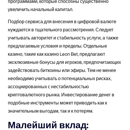
программами, которые способны существенно
увеличить начальный капитал.
Подбор сервиса для внесения в цифровой валюте
нуждается в тщательного рассмотрения. Следует
учитывать авторитет и стабильность услуги, а также
предлагаемые условия и пределы. Отдельные
казино, такие как казино Leon Bet, предлагают
эксклюзивные бонусы для игроков, предпочитающих
задействовать биткоины или эфиры. Тем не менее
необходимо учитывать о потенциальных рисках,
ассоциированных с нестабильностью
криптовалютного рынка. Инвестирование денег в
подобные инструменты может приводить как к
значительным выгодам, так и к потерям.
Малейший вклад: