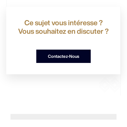
Ce sujet vous intéresse ?
Vous souhaitez en discuter ?
Contactez-Nous