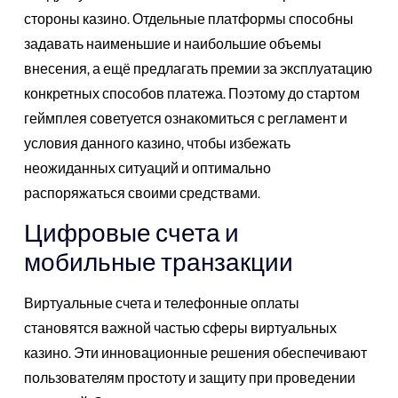
стороны казино. Отдельные платформы способны
задавать наименьшие и наибольшие объемы
внесения, а ещё предлагать премии за эксплуатацию
конкретных способов платежа. Поэтому до стартом
геймплея советуется ознакомиться с регламент и
условия данного казино, чтобы избежать
неожиданных ситуаций и оптимально
распоряжаться своими средствами.
Цифровые счета и
мобильные транзакции
Виртуальные счета и телефонные оплаты
становятся важной частью сферы виртуальных
казино. Эти инновационные решения обеспечивают
пользователям простоту и защиту при проведении