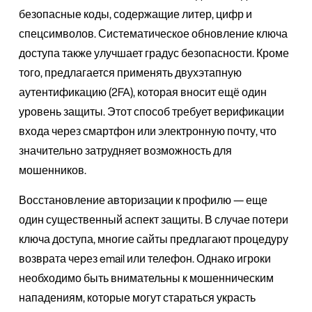
безопасные коды, содержащие литер, цифр и
спецсимволов. Систематическое обновление ключа
доступа также улучшает градус безопасности. Кроме
того, предлагается применять двухэтапную
аутентификацию (2FA), которая вносит ещё один
уровень защиты. Этот способ требует верификации
входа через смартфон или электронную почту, что
значительно затрудняет возможность для
мошенников.
Восстановление авторизации к профилю — еще
один существенный аспект защиты. В случае потери
ключа доступа, многие сайты предлагают процедуру
возврата через email или телефон. Однако игроки
необходимо быть внимательны к мошенническим
нападениям, которые могут стараться украсть