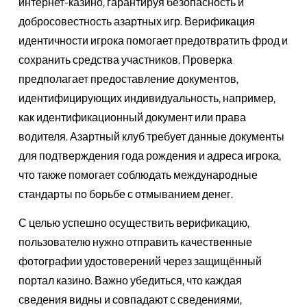
интернет-казино, гарантируя безопасность и
добросовестность азартных игр. Верификация
идентичности игрока помогает предотвратить фрод и
сохранить средства участников. Проверка
предполагает предоставление документов,
идентифицирующих индивидуальность, например,
как идентификационный документ или права
водителя. Азартный клуб требует данные документы
для подтверждения года рождения и адреса игрока,
что также помогает соблюдать международные
стандарты по борьбе с отмыванием денег.
С целью успешно осуществить верификацию,
пользователю нужно отправить качественные
фотографии удостоверений через защищённый
портал казино. Важно убедиться, что каждая
сведения видны и совпадают с сведениями,