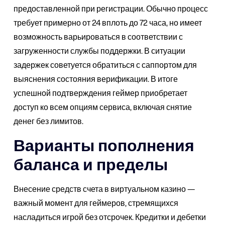
предоставленной при регистрации. Обычно процесс
требует примерно от 24 вплоть до 72 часа, но имеет
возможность варьироваться в соответствии с
загруженности службы поддержки. В ситуации
задержек советуется обратиться с саппортом для
выяснения состояния верификации. В итоге
успешной подтверждения геймер приобретает
доступ ко всем опциям сервиса, включая снятие
денег без лимитов.
Варианты пополнения
баланса и пределы
Внесение средств счета в виртуальном казино —
важный момент для геймеров, стремящихся
насладиться игрой без отсрочек. Кредитки и дебетки