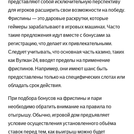
представляют собой исключительную перспективу
для игроков расширить свои возможности на победу.
Фриспины — это даровые раскрутки, которые
геймеры зарабатывают в игровых машинах. Часто
такие предложения идут вместе с бонусами за
регистрацию, что делает их привлекательными.
Следует учитывать, что основная часть казино, таких
как Вулкан 24, вводят пределы на применение
фриспинов. Например, они имеют шанс быть
предоставлены только на специфических слотах или
обладать срок действия.
При подбора бонусов на фриспины и пари
необходимо обратить внимание на правила по
отыгрышу. Обычно, игровой дом предъявляет
условие осуществления установленного объёма
ставок перед тем, как выигрыш можно будет