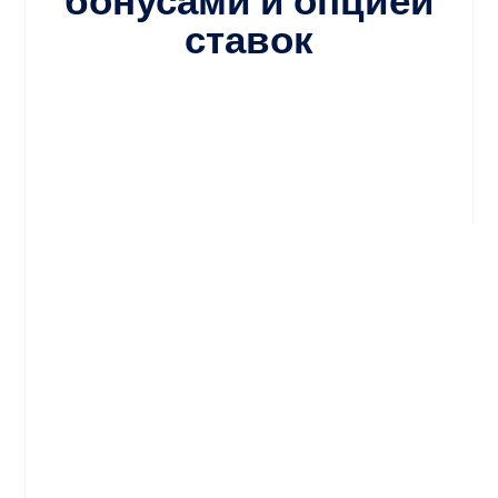
ставок