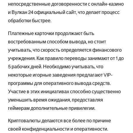
непосредственные договоренности с онлайн-казино
и Вулкан 24 официальный сайт, что делает процесс
обработки быстрее.
Платежные карточки продолжают быть
востребованным способом вывода, но стоит
учитывать, что скорость определяется финансового
учреждения. Как правило переводы занимают от 1 до
5 рабочих дней. Необходимо учитывать, что
некоторые игорные заведения предлагают VIP-
программы для оперативного вывода средств.
Участие в этих инициативах способно существенно
уменьшить время ожидания, предоставляя
геймерам дополнительные привилегии.
Криптовалюты делаются все более по причине
своей конфиденциальности и оперативности.