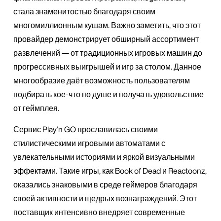
стала знаменитостью благодаря своим
многомиллионным кушам. Важно заметить, что этот
провайдер демонстрирует обширный ассортимент
развлечений — от традиционных игровых машин до
прогрессивных выигрышей и игр за столом. Данное
многообразие даёт возможность пользователям
подбирать кое-что по душе и получать удовольствие
от геймплея.
Сервис Play’n GO прославилась своими
стилистическими игровыми автоматами с
увлекательными историями и яркой визуальными
эффектами. Такие игры, как Book of Dead и Reactoonz,
оказались знаковыми в среде геймеров благодаря
своей активности и щедрых вознаграждений. Этот
поставщик интенсивно внедряет современные