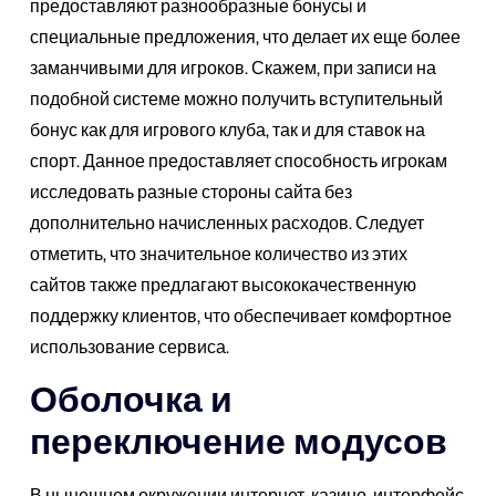
предоставляют разнообразные бонусы и
специальные предложения, что делает их еще более
заманчивыми для игроков. Скажем, при записи на
подобной системе можно получить вступительный
бонус как для игрового клуба, так и для ставок на
спорт. Данное предоставляет способность игрокам
исследовать разные стороны сайта без
дополнительно начисленных расходов. Следует
отметить, что значительное количество из этих
сайтов также предлагают высококачественную
поддержку клиентов, что обеспечивает комфортное
использование сервиса.
Оболочка и
переключение модусов
В нынешнем окружении интернет-казино, интерфейс