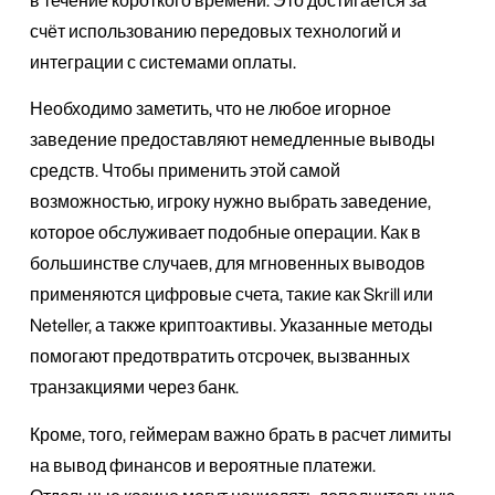
в течение короткого времени. Это достигается за
счёт использованию передовых технологий и
интеграции с системами оплаты.
Необходимо заметить, что не любое игорное
заведение предоставляют немедленные выводы
средств. Чтобы применить этой самой
возможностью, игроку нужно выбрать заведение,
которое обслуживает подобные операции. Как в
большинстве случаев, для мгновенных выводов
применяются цифровые счета, такие как Skrill или
Neteller, а также криптоактивы. Указанные методы
помогают предотвратить отсрочек, вызванных
транзакциями через банк.
Кроме, того, геймерам важно брать в расчет лимиты
на вывод финансов и вероятные платежи.