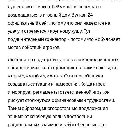
душевных оттенков. Геймеры не перестают
возвращаться в игорный дом Вулкан 24
официальный сайт, потому что они надеются на
удачу и стремятся к крупному кушу. Тут
подчинительный коннектор « потому что » объясняет
мотив действий игроков.
Любопытно подчеркнуть, что в сложноподчиненных
предложениях часто применяются такие союзы, как
« если », « чтобы », « хотя ». Они способствуют
создавать ситуации и намерения. Когда игрок
игнорирует регламенты ответственной игры, он
рискует столкнуться с финансовыми трудностями.
Таким образом, многосоставные предложения
занимают ключевую роль в построении
рациональных взаимосвязей и обеспечивают