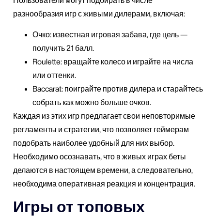
Пользователи могут подбирать в числе
разнообразия игр с живыми дилерами, включая:
Очко: известная игровая забава, где цель —
получить 21 балл.
Roulette: вращайте колесо и играйте на числа
или оттенки.
Baccarat: поиграйте против дилера и старайтесь
собрать как можно больше очков.
Каждая из этих игр предлагает свои неповторимые
регламенты и стратегии, что позволяет геймерам
подобрать наиболее удобный для них выбор.
Необходимо осознавать, что в живых играх беты
делаются в настоящем времени, а следовательно,
необходима оперативная реакция и концентрация.
Игры от топовых