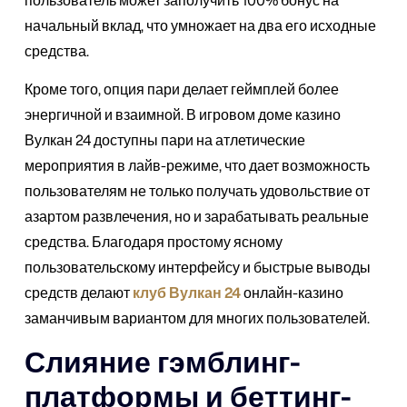
начальный вклад, что умножает на два его исходные
средства.
Кроме того, опция пари делает геймплей более
энергичной и взаимной. В игровом доме казино
Вулкан 24 доступны пари на атлетические
мероприятия в лайв-режиме, что дает возможность
пользователям не только получать удовольствие от
азартом развлечения, но и зарабатывать реальные
средства. Благодаря простому ясному
пользовательскому интерфейсу и быстрые выводы
средств делают
клуб Вулкан 24
онлайн-казино
заманчивым вариантом для многих пользователей.
Слияние гэмблинг-
платформы и беттинг-