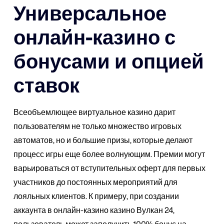
Универсальное
онлайн-казино с
бонусами и опцией
ставок
Всеобъемлющее виртуальное казино дарит
пользователям не только множество игровых
автоматов, но и большие призы, которые делают
процесс игры еще более волнующим. Премии могут
варьироваться от вступительных оферт для первых
участников до постоянных мероприятий для
лояльных клиентов. К примеру, при создании
аккаунта в онлайн-казино казино Вулкан 24,
пользователь может заполучить 100% бонус на